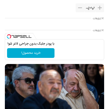
پ
،
پـ
تبلیغات
تبلیغات
با پودر جلبک بدون جراحی لاغر شو!
خرید محصول!