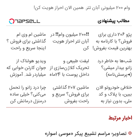
وام 200 میلیونی آبان تتر. همین الان احراز هویت کن!
مطالب پیشنهادی
پژو 206 داری برای
❗❗200 میلیون وام❗❗ در
ماشین ام وی ام
فروش؟ با کارنامه به
آبان تتر احراز هویت
گذاشتی برای فروش ؟
بهترین قیمت بفروش!
کن
اینجا سریع و راحت
بفروش
شب‌ها به خاطر درد
لیفت طبیعی و
ویدیو هولناک از
زانو بیدار میشی؟
تحریک کلاژن‌سازی از
جوان کارتن خوابی که
(◂پرسش‌نامه)
داخل پوست با 24ماه
میلیاردر شد. آموزش
ماندگاری ✅ جوان شو
رایگان
خلافی خودروتو الان
ماشین 207 گذاشتی
چرا درد زانو را تحمل
ببین، با پلاک و کد
برای فروش؟ سریع و
می‌کنی؟ خیلی ساده
ملی، بدون نیاز به
راحت بفروش
درمنزل درمانش کن
مراجعه حضوری
اخبار مرتبط
تصاویر؛ مراسم تشییع پیکر «موسی اسوار»