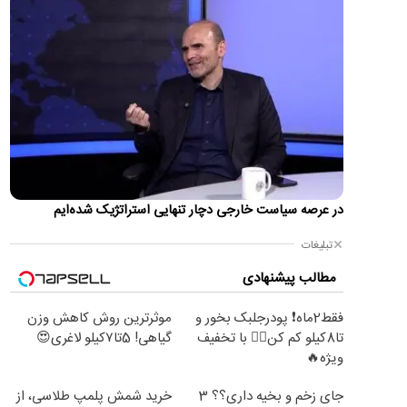
حادثه امنیتی برای بالگرد دونالد ترامپ پس از آن رخ داد که
Marine One در ۴ آگوست از فرودگاه الیپس خارج شد، در حالی
که…
این گزارش به روز می‌شود...
اطلاعات تازه از شنیده شدن صدای انفجار در بحرین
برخی منابع عربی شنیدن صدای انفجار در کشور بحرین را تایید
کردند.
تصاویر؛ رونق بازار سبز شیراز
با آغاز فصل برداشت غوره در شیراز، کارگاه‌های سنتی آبغوره‌گیری بار
در عرصه سیاست خارجی دچار تنهایی استراتژیک شده‌ایم
دیگر رونق گرفته‌اند. تهیه آبغوره تازه از غوره‌های…
تبلیغات
تصاویر ماهواره‌ای از نشت نفت کشتی یونانی در تنگه
مطالب پیشنهادی
هرمز
یک کشتی یونانی که در تلاش بود از طریق سمت عمانی از تنگه عبور
فقط2ماه❗ پودرجلبک بخور و
موثرترین روش کاهش وزن
کند، هدف حمله قرار گرفت.
تا8کیلو کم کن👌🏻 با تخفیف
گیاهی! 5تا۷کیلو لاغری😍
قیمت جدید بنزین سوپر اعلام شد
ویژه🔥
حجم عرضه بنزین ویژه یا همان سوپر در بورس انرژی ۲۴۰ هزار لیتر
جای زخم و بخیه داری؟؟ 3
خرید شمش پلمپ طلاسی، از
بوده و نرخ عرضه ۸۴۶ هزار ریال است.