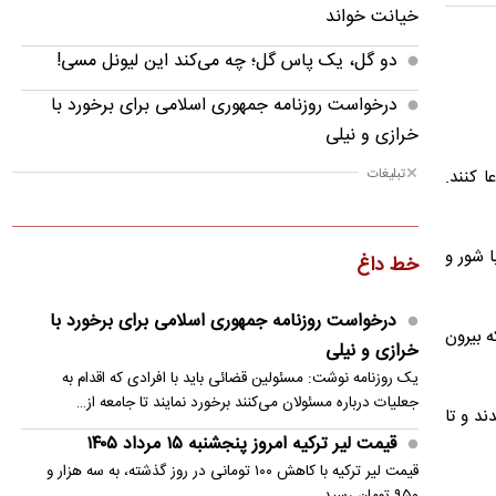
خیانت خواند
دو گل، یک پاس گل؛ چه می‌کند این لیونل مسی!
درخواست روزنامه جمهوری اسلامی برای برخورد با
خرازی و نیلی
تبلیغات
ا کنند.
نرخ رهن و اجاره آپارتمان در تجریش، ونک و
پاسداران
قیمت دلار امروز پنجشنبه ۱۵ مرداد ۱۴۰۵
ا شور و
خط داغ
پایگاه محرمانه ترامپ زیر کاخ سفید
درخواست روزنامه جمهوری اسلامی برای برخورد با
ه بیرون
قیمت لیر ترکیه امروز پنجشنبه ۱۵ مرداد ۱۴۰۵
خرازی و نیلی
یک روزنامه نوشت: مسئولین قضائی باید با افرادی که اقدام به
اسامی ۳ خرید جدید پرسپولیس لو رفت؛ امضا تا چند
جعلیات درباره مسئولان می‌کنند برخورد نمایند تا جامعه از…
روز دیگر
د و تا
قیمت لیر ترکیه امروز پنجشنبه ۱۵ مرداد ۱۴۰۵
عصبانیت شریعتمداری از تفاهم با عمان؛ گشایش تنگه
قیمت لیر ترکیه با کاهش ۱۰۰ تومانی در روز گذشته، به سه هزار و
هرمز یعنی نجات آمریکا
۹۵۰ تومان رسید