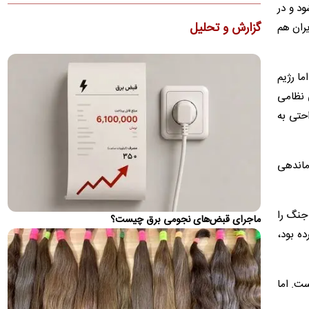
روند صعودی و نزولی بعدی بازار اثر مهمی داشته باشد
ود و در
گزارش و تحلیل
یران هم
بازداشت ۴ متهم قتل حمیدرضا رجب‌زاده
برخی گزارش‌ها مدعی هستند که ۴ نفر از متهمان قتل حمیدرضا
رجب‌زاده، مداح، دستگیر شده‌اند.
ما رژیم
نگرانی سیاستمدار اماراتی نزدیک به بن‌زاید از توافق
ی نظامی
مکه
احتی به
انتقادات امارات بر ماهیت و زمان‌بندی این توافق‌نامه، و همچنین
فقدان شفافیت در خصوص دشمن مشترکِ مدنظرِ این ائتلاف و…
ماجرای تیم‌داری استقلال در رشته ماهیگیری!
رماندهی
شایعه عجیبی چندی قبل در خصوص تیم‌داری باشگاه استقلال در
یک رشته عجیب بر سر زبان‌ها افتاده است!
 جنگ را
ماجرای قبض‌های نجومی برق چیست؟
محمدباقر خرازی: این کلیپ تقطیع شده و جعلی است
ده بود،
کلیپ دیگری از دبیرکل تشکیلات موسوم به حزب‌الله ایران در
شبکه‌های اجتماعی منتشر شده که گفته می‌شود، مربوط به
واکنش‌ها…
ست. اما
قیمت بازگشایی تنگه هرمز چقدر است؟