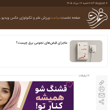
2026 August 8
-
شنبه ۱۷ مرداد ۱۴۰۵
صفحه نخست
سیاست
ورزش
علم و تکنولوژی
عکس
ویدیو
ر
ماجرای قبض‌های نجومی برق چیست؟
تبلیغات