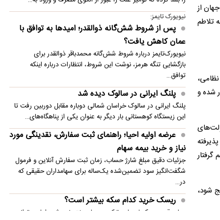
جهان از
نیویورک تایمز:
ه تلاطم
پس از شروط شش‌گانه ذوالقدر؛ امیدها به توافق با
عمان کاهش یافت؟
نیویورک‌تایمز درباره شروط شش‌گانه محمدباقر ذوالقدر برای
بازگشایی تنگه هرمز، نوشت این شروط، انتظارات درباره اینکه
توافق…
نظامی،
ر شده و
پلنگ ایرانی در سالوک دیده شد
پلنگ ایرانی در سالوک خراسان شمالی دوباره مقابل دوربین رفت تا
این زیستگاه کوهستانی بار دیگر به عنوان یکی از پناهگاه‌های…
 دولت‌های
عرضه اولیه احیا؛ راهنمای ثبت سفارش، نقدینگی مورد
پذیرفته
نیاز و خرید بیمه سهام
 گرفتار
جزئیات دقیق مبلغ شارژ حساب، زمان ثبت سفارش آنلاین و فرمول
شگفت‌انگیز سود تضمین‌شده یک‌ساله برای سهامداران حقیقی که
در…
ج شود،
ریسک خرید کدام سکه بیشتر است؟
حباب قیمت سکه لزوما به ترکیدن حباب ختم نمی‌شود اما می‌تواند در