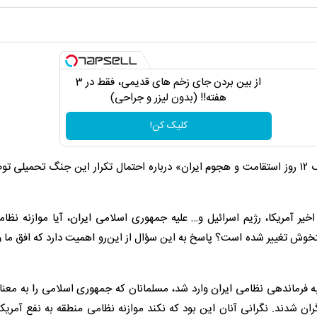
از بین بردن جای زخم های قدیمی، فقط در 3
هفته!! (بدون لیزر و جراحی)
کلیک کن!
روزنامه کیهان در یادداتشی با عنوان «کاربست تجربه گران‌سنگ ۱۲ روز استقامت و هجوم ایران» درباره احتمال تکرار این جنگ تحم
مه در این زمینه نوشت: پس از پایان جنگ ۱۲ روزه اخیر آمریکا، رژیم اسرائیل و… علیه جمهوری اسلامی ایران، آیا موازنه
خوش تغییر شده است؟ پاسخ به این سؤال از این‌رو اهمیت دارد که افق ما 
ه فرماندهی نظامی ایران وارد شد، مسلمانان که جمهوری اسلامی را به معن
ن شدند. نگرانی آنان این بود که نکند موازنه نظامی منطقه به نفع آمریکا