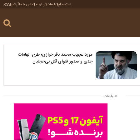
استخدام
تبلیغات
درباره ما
تماس با ما
آرشیو
RSS
مورد عجیب محمد باقر خرازی؛ طرح اتهامات
جدی و صدور فتوای قتل بی‌حجابان
تبلیغات