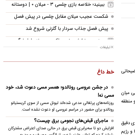
ببینید؛ خلاصه بازی چلسی ۳ - میلان ۰ | دوستانه
شکست عجیب میلان مقابل چلسی در پیش فصل
پیش فصل جذاب سردار با گلزنی شروع شد
ببینید؛ درخشش دنیس اکرت در هفته اول لیگ
تبلیغات
بلژیک با ۲ گل زیبا
ببینید؛ خلاصه بازی پاری سن ژرمن ۱ -
منچستریونایتد ۱ | دوستانه
یلی توضیحاتی
خط داغ
تساوی پی‌اس‌جی مقابل منچستر قبل از سوپرجام
در جشن عروسی رونالدو؛ همسر مسی دعوت شد، خود
 نظامی میان
شادمهر عقیلی آهنگ «گل یاس» را پس از ۲۸ سال
مسی نه!
بازخوانی کرد
و منطقه
روزنامه‌های پرتغالی مدعی شده‌اند لیونل مسی از سوی کریستیانو
رونالدو برای حضور در مراسم عروسی او دعوت نشده است.
سفر فرمانده سنتکام به اسرائیل
ماجرای قبض‌های نجومی برق چیست؟
ای دقیق
ماجرای قبض‌های نجومی برق چیست؟
افزایش دو تا سه‌برابری قبض برق در حالی صدای اعتراض مشترکان
 و رژیم
را بلند کرده که توانیر علت را عبور از الگوی مصرف و ورود به…