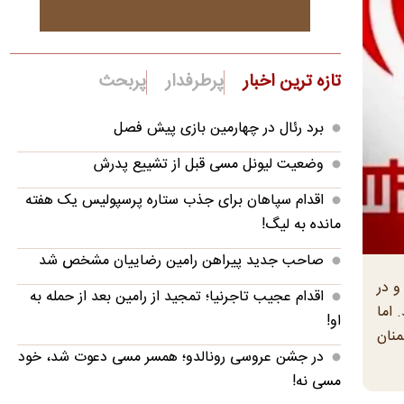
تازه ترین اخبار
پرطرفدار
پربحث
برد رئال در چهارمین بازی پیش فصل
وضعیت لیونل مسی قبل از تشییع پدرش
اقدام سپاهان برای جذب ستاره پرسپولیس یک هفته
مانده به لیگ!
صاحب جدید پیراهن رامین رضاییان مشخص شد
و در
اقدام عجیب تاجرنیا؛ تمجید از رامین بعد از حمله به
 اما
او!
منان
در جشن عروسی رونالدو؛ همسر مسی دعوت شد، خود
مسی نه!