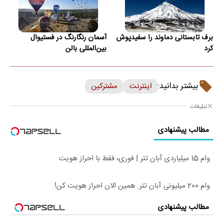
برف تابستانی دماوند را سفیدپوش
آسمان رنگارنگ در فستیوال
کرد
بین‌المللی بالن
بیشتر بدانید:
اینترنت
مشترکین
تبلیغات
مطالب پیشنهادی
وام 15 میلیاردی آبان تتر | فوری، فقط با احراز هویت
وام 200 میلیونی آبان تتر. همین الان احراز هویت کن!
مطالب پیشنهادی