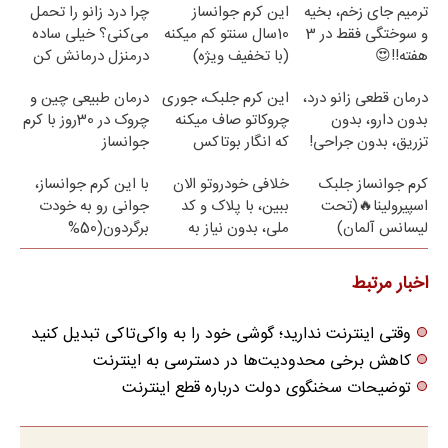
ترمیم جای زخم، بخیه
این کرم جوانساز
چرا درد زانو را تحمل
و سوختگی فقط در 3
10سال سنتو کم میکنه
می‌کنی؟ خیلی ساده
هفته!!😍
(با تخفیف ویژه)
درمنزل درمانش کن
درمان قطعی زانو درد،
این کرم جلبک، جوری
درمان طبیعی چین و
بدون دارو، بدون
چروکاتو صاف میکنه
چروک در 30روز با کرم
تزریق، بدون جراحی!
که انگار بوتاکس
جوانساز
(پرسش‌نامه)
کردی!(تخفیف ویژه)
آلمانی(45%تخفیف)
کرم جوانساز جلبک
خلافی خودروتو الان
با این کرم جوانساز،
اسپیرولینا🔥(تحت
ببین، با پلاک و کد
جوانی رو به خودت
لیسانس آلمان)
ملی، بدون نیاز به
برگردون(50%
مراجعه حضوری
تخفیف)
اخبار مرتبط
وقتی اینترنت ندارید؛ گوشی خود را به واکی‌تاکی تبدیل کنید
کاهش برخی محدودیت‌ها در دسترسی به اینترنت
توضیحات سخنگوی دولت درباره قطع اینترنت