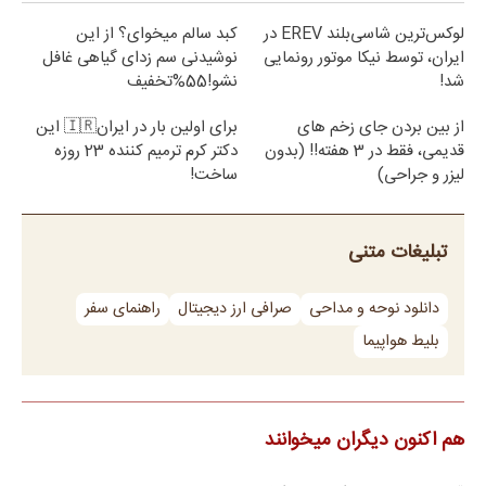
لوکس‌ترین شاسی‌بلند EREV در
کبد سالم میخوای؟ از این
ایران، توسط نیکا موتور رونمایی
نوشیدنی سم زدای گیاهی غافل
شد!
نشو!55%تخفیف
از بین بردن جای زخم های
برای اولین بار در ایران🇮🇷 این
قدیمی، فقط در 3 هفته!! (بدون
دکتر کرم ترمیم کننده 23 روزه
لیزر و جراحی)
ساخت!
تبلیغات متنی
دانلود نوحه و مداحی
صرافی ارز دیجیتال
راهنمای سفر
بلیط هواپیما
هم اکنون دیگران میخوانند