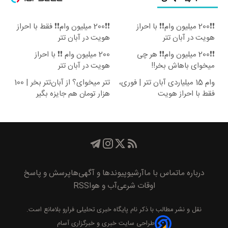
❗❗200 میلیون وام❗❗ با احراز
❗❗200 میلیون وام❗❗ فقط با احراز
هویت در آبان تتر
هویت در آبان تتر
❗❗200 میلیون وام❗❗ هر چی
200 میلیون وام ❗❗ با احراز
میخوای باهاش بخر!!
هویت در آبان تتر
وام 15 میلیاردی آبان تتر | فوری،
تتر میخوای؟ از آبان‌تتر بخر | 100
فقط با احراز هویت
هزار تومان هم جایزه بگیر
درباره ما
تماس با ما
آرشیو
پیوند‌ها و آگهی‌ها
پرسش و پاسخ
اوقات شرعی
آب و هوا
RSS
نقل و نشر مطالب با ذکر نام
پايگاه خبری تحليلی فرارو
بلامانع است.
طراحی سایت خبری و خبرگزاری آسام