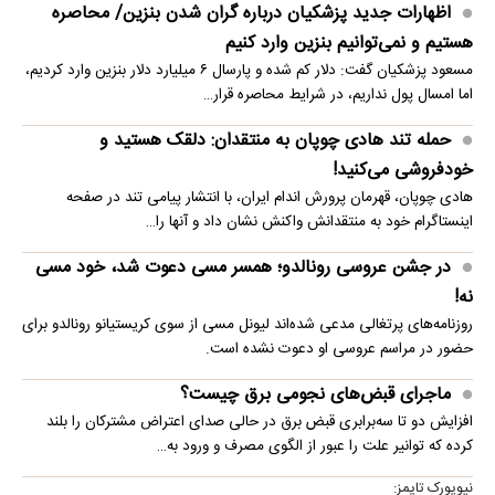
اظهارات جدید پزشکیان درباره گران شدن بنزین/ محاصره
هستیم و نمی‌توانیم بنزین وارد کنیم
مسعود پزشکیان گفت: دلار کم شده و پارسال ۶ میلیارد دلار بنزین وارد کردیم،
اما امسال پول نداریم، در شرایط محاصره قرار…
حمله تند هادی چوپان به منتقدان: دلقک هستید و
خودفروشی می‌کنید!
هادی چوپان، قهرمان پرورش اندام ایران، با انتشار پیامی تند در صفحه
اینستاگرام خود به منتقدانش واکنش نشان داد و آنها را…
در جشن عروسی رونالدو؛ همسر مسی دعوت شد، خود مسی
نه!
روزنامه‌های پرتغالی مدعی شده‌اند لیونل مسی از سوی کریستیانو رونالدو برای
حضور در مراسم عروسی او دعوت نشده است.
ماجرای قبض‌های نجومی برق چیست؟
افزایش دو تا سه‌برابری قبض برق در حالی صدای اعتراض مشترکان را بلند
کرده که توانیر علت را عبور از الگوی مصرف و ورود به…
نیویورک تایمز: