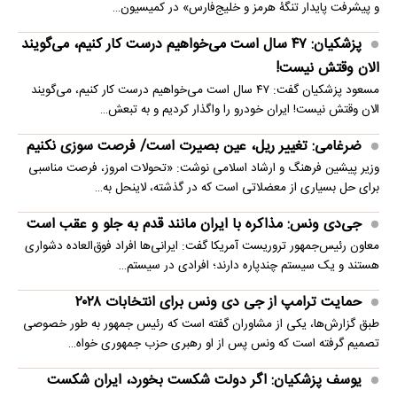
و پیشرفت پایدار تنگۀ هرمز و خلیج‌فارس» در کمیسیون…
پزشکیان: ۴۷ سال است می‌خواهیم درست کار کنیم، می‌گویند
الان وقتش نیست!
مسعود پزشکیان گفت: ۴۷ سال است می‌خواهیم درست کار کنیم، می‌گویند
الان وقتش نیست! ایران خودرو را واگذار کردیم و به تبعش…
ضرغامی: تغییر ریل، عین بصیرت است/ فرصت سوزی نکنیم
وزیر پیشین فرهنگ و ارشاد اسلامی نوشت: «تحولات امروز، فرصت مناسبی
برای حل بسیاری از معضلاتی‌ است که در گذشته، لاینحل به…
جی‌دی ونس: مذاکره با ایران مانند قدم به جلو و عقب است
معاون رئیس‌جمهور تروریست آمریکا گفت: ایرانی‌ها افراد فوق‌العاده دشواری
هستند و یک سیستم چندپاره دارند؛ افرادی در سیستم…
حمایت ترامپ از جی دی ونس برای انتخابات ۲۰۲۸
طبق گزارش‌ها، یکی از مشاوران گفته است که رئیس جمهور به طور خصوصی
تصمیم گرفته است که ونس پس از او رهبری حزب جمهوری خواه…
یوسف پزشکیان: اگر دولت شکست بخورد، ایران شکست