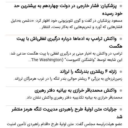
پزشکیان: فشار خارجی در دولت چهاردهم به بیشترین حد
خود رسیده
مسعود پزشکیان در گفت و گوی تلویزیونی خود اظهار کرد: «دشمن به‌دلیل
فشارهایی که آورد و تحریم‌هایی که به‌کار بست، انتظار…
واکنش ترامپ به ادعاها درباره درگیری لفظی‌اش با پیت
هگست
ترامپ در واکنش به اخبار مبنی بر درگیری لفظی با پیت هگست مدعی شد:
این شایعه توسط "واشنگتن کامپوست" (The Washington…
زلزله ۴ ریشتری بندرلنگه را لرزاند
زمین‌لرزه‌ای به بزرگی ۴ ریشتر حوالی بندر لنگه را در غرب هرمزگان لرزاند.
واکنش محمدباقر خرازی به بیانیه دفتر رهبری
محمدباقر خرازی به بیانیه تکذیبیه دفتر رهبری واکنش نشان داد.
جزئیات متن اولیۀ طرح راهبردی مدیریت تنگه هرمز منتشر
شد
عضو هیئت‌رئیسه مجلس گفت: متن اولیۀ طرح «اقدام راهبردی تأمین امنیت