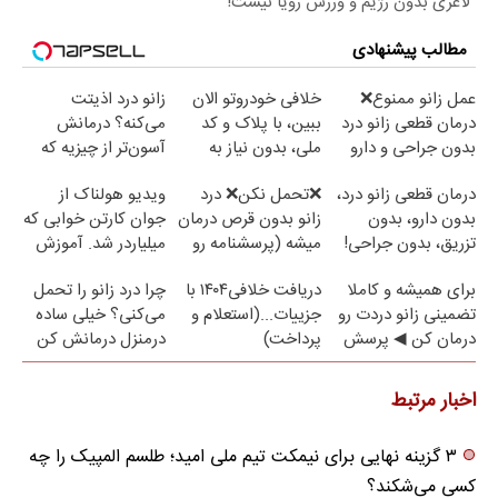
لاغری بدون رژیم و ورزش رویا نیست!
مطالب پیشنهادی
عمل زانو ممنوع❌
خلافی خودروتو الان
زانو درد اذیتت
درمان قطعی زانو درد
ببین، با پلاک و کد
می‌کنه؟ درمانش
بدون جراحی و دارو
ملی، بدون نیاز به
آسون‌تر از چیزیه که
(پرسش نامه)
مراجعه حضوری
فکر
درمان قطعی زانو درد،
❌تحمل نکن❌ درد
ویدیو هولناک از
می‌کنی✅پرسشنامه
بدون دارو، بدون
زانو بدون قرص درمان
جوان کارتن خوابی که
تزریق، بدون جراحی!
میشه (پرسشنامه رو
میلیاردر شد. آموزش
(پرسش‌نامه)
پر کن)
رایگان
برای همیشه و کاملا
دریافت خلافی۱۴۰۴ با
چرا درد زانو را تحمل
تضمینی زانو دردت رو
جزییات...(استعلام و
می‌کنی؟ خیلی ساده
درمان کن ◀ پرسش
پرداخت)
درمنزل درمانش کن
نامه ▶
اخبار مرتبط
۳ گزینه نهایی برای نیمکت تیم ملی امید؛ طلسم المپیک را چه
کسی می‌شکند؟