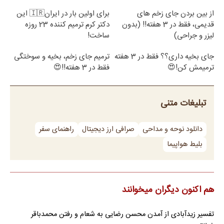
از بین بردن جای زخم های
برای اولین بار در ایران🇮🇷 این
قدیمی، فقط در 3 هفته!! (بدون
دکتر کرم ترمیم کننده 23 روزه
لیزر و جراحی)
ساخت!
جای بخیه داری؟؟ فقط در 3 هفته
ترمیم جای زخم، بخیه و سوختگی
ترمیمش کن!😍
فقط در 3 هفته!!😍
تبلیغات متنی
دانلود نوحه و مداحی
صرافی ارز دیجیتال
راهنمای سفر
بلیط هواپیما
هم اکنون دیگران میخوانند
تفسیر زیدآبادی از آمدن محسن رضایی به شعام و رفتن محمدباقر