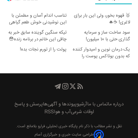
🥈 قهوه بخور، ولی این بار برای
تناسب اندام آسان و مطمئن با
لاغری! ☕🔥
این نوشیدنی خوش طعم گیاهی
سود ساخت ساز و سرمایه
تیکه سنگین گوینده سابق خبر به
گذاری حتی با 10 میلیون!
چاقی این خانم در برنامه زنده😳
ببین چیشد
یک درمان نوین و امیدوار کننده
پولت را از تورم نجات بده!
که بدون بوتاکس پوست را
جوان می کند
درباره ما
تماس با ما
آرشیو
پیوند‌ها و آگهی‌ها
پرسش و پاسخ
اوقات شرعی
آب و هوا
RSS
نقل و نشر مطالب با ذکر نام
پايگاه خبری تحليلی فرارو
بلامانع است.
طراحی سایت خبری و خبرگزاری آسام