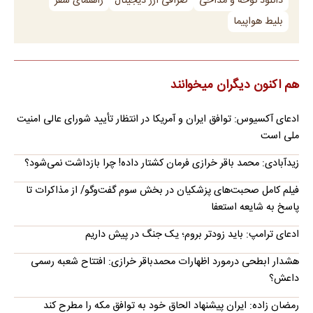
دانلود نوحه و مداحی
صرافی ارز دیجیتال
راهنمای سفر
بلیط هواپیما
هم اکنون دیگران میخوانند
ادعای آکسیوس: توافق ایران و آمریکا در انتظار تأیید شورای عالی امنیت
ملی است
زیدآبادی: محمد باقر خرازی فرمان کشتار داده! چرا بازداشت نمی‌شود؟
فیلم کامل صحبت‌های پزشکیان در بخش سوم گفت‌وگو/ از مذاکرات تا
پاسخ به شایعه استعفا
ادعای ترامپ: باید زودتر بروم؛ یک جنگ در پیش داریم
هشدار ابطحی درمورد اظهارات محمدباقر خرازی: افتتاح شعبه رسمی
داعش؟
رمضان زاده: ایران پیشنهاد الحاق خود به توافق مکه را مطرح کند