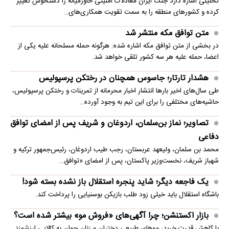
تحلیلی اشاره دارد جنگ ایران معادلات امنیتی خاورمیانه را دستخوش تغییر
کرده و کشورهای منطقه را به سمت تقویت همکاری‌های…
متن توافق مکه منتشر شد
در بخشی از متن توافق مکه اشاره شده: هرگونه حمله مسلحانه علیه یکی از
اعضا، حمله علیه هر سه کشور تلقی خواهد شد.
هشدار تارتار؛ جاسوس همچنان در رختکن پرسپولیس
طی سال‌های اخیر بارها انتشار اخبار محرمانه از تمرینات و رختکن پرسپولیس،
حاشیه‌های مختلفی را برای این تیم به وجود آورده…
تصاویر؛ نماز بن‌سلمان، اردوغان و شریف پس از امضای توافق
دفاعی
محمد بن سلمان، ولیعهد عربستان، رجب طیب اردوغان، رئیس‌جمهور ترکیه و
شهباز شریف، نخست‌وزیر پاکستان، پس از امضای «توافق…
یک فاجعه دیگر؛ شاید پنجره استقلال باز نشده بسته شود!
باشگاه استقلال باید خیلی زود طلب بازیکن بوسنیایی را پرداخت کند.
بازار اکستنشن؛ چرا آگهی‌های «فروش مو» بیشتر شده است؟
با کاهش قدرت خرید، موهای طبیعی دختران و زنان جوان به کالایی ارزشمند