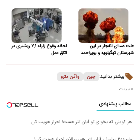
علت صدای انفجار در این
لحظه وقوع زلزله ۷.۱ ریشتری در
شهرستان کهگیلویه و بویراحمد
اتاق عمل
بیشتر بدانید:
چین
واگن مترو
تبلیغات
مطالب پیشنهادی
هر کوینی که بخوای تو آبان تتر هست! احراز هویت کن
وام 200 میلیونی آبان تتر. همین الان احراز هویت کن!