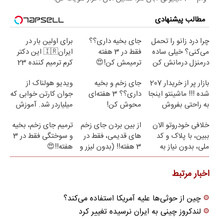
مطالب پیشنهادی
چرا درد زانو را تحمل
جای بخیه داری؟؟
برای اولین بار در
می‌کنی؟ خیلی ساده
فقط در 3 هفته
ایران🇮🇷 این دکتر
درمنزل درمانش کن
ترمیمش کن!😍
کرم ترمیم کننده 23
روزه ساخت!
بازار پر از خریدار 207
جای زخم و بخیه
ویدیو هولناک از
شده !!! ماشینتو اینجا
داری؟؟ 3 هفته‌ای
جوان کارتن خوابی که
به راحتی بفروش
محوش کن!
میلیاردر شد. آموزش
رایگان
خلافی خودروتو الان
از بین بردن جای زخم
ترمیم جای زخم، بخیه
ببین، با پلاک و کد
های قدیمی، فقط در
و سوختگی فقط در 3
ملی، بدون نیاز به
3 هفته!! (بدون لیزر و
هفته!!😍
مراجعه حضوری
جراحی)
اخبار مرتبط
چین از حوثی‌ها علیه آمریکا استفاده می‌کند؟
لندکروز چینی به ایران نرسیده تغییر کرد