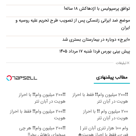
توافق پرسپولیس با اژدهاکش ۱۸ ساله!
موضع ضد ایرانی زلنسکی پس از تصویب طرح تحریم علیه روسیه و
ایران
«ایرج» دوباره در بیمارستان بستری شد
پیش بینی بورس فردا شنبه ۱۷ مرداد ۱۴۰۵
تبلیغات
مطالب پیشنهادی
❗❗200 میلیون وام❗❗ فقط با احراز
❗❗200 میلیون وام❗❗ با احراز
هویت در آبان تتر
هویت در آبان تتر
200 میلیون وام ❗❗ با احراز
❗❗200 میلیون وام❗❗ فقط با احراز
هویت در آبان تتر
هویت
وام 100 هزار تتری آبان تتر |
❗❗200 میلیون وام❗❗ هر چی
فوری، فقط با احراز هویت🔥
میخوای باهاش بخر!!