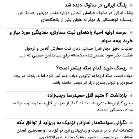
پلنگ ایرانی در سالوک دیده شد
پلنگ ایرانی در سالوک خراسان شمالی دوباره مقابل دوربین رفت تا این
زیستگاه کوهستانی بار دیگر به عنوان یکی از پناهگاه‌های…
عرضه اولیه احیا؛ راهنمای ثبت سفارش، نقدینگی مورد نیاز و
خرید بیمه سهام
جزئیات دقیق مبلغ شارژ حساب، زمان ثبت سفارش آنلاین و فرمول
شگفت‌انگیز سود تضمین‌شده یک‌ساله برای سهامداران حقیقی که در…
ریسک خرید کدام سکه بیشتر است؟
حباب قیمت سکه لزوما به ترکیدن حباب ختم نمی‌شود اما می‌تواند در روند
صعودی و نزولی بعدی بازار اثر مهمی داشته باشد
بازداشت ۴ متهم قتل حمیدرضا رجب‌زاده
برخی گزارش‌ها مدعی هستند که ۴ نفر از متهمان قتل حمیدرضا رجب‌زاده،
مداح، دستگیر شده‌اند.
نگرانی سیاستمدار اماراتی نزدیک به بن‌زاید از توافق مکه
انتقادات امارات بر ماهیت و زمان‌بندی این توافق‌نامه، و همچنین فقدان
شفافیت در خصوص دشمن مشترکِ مدنظرِ این ائتلاف و…