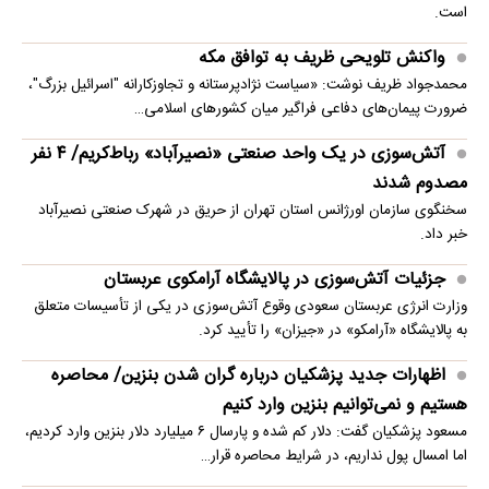
است.
واکنش تلویحی ظریف به توافق مکه
محمدجواد ظریف نوشت: «سیاست نژادپرستانه و تجاوزکارانه "اسرائیل بزرگ"،
ضرورت پیمان‌های دفاعی فراگیر میان کشورهای اسلامی…
آتش‌سوزی در یک واحد صنعتی «نصیرآباد» رباط‌کریم/ ۴ نفر
مصدوم شدند
سخنگوی سازمان اورژانس استان تهران از حریق در شهرک صنعتی نصیرآباد
خبر داد.
جزئیات آتش‌سوزی در پالایشگاه آرامکوی عربستان
وزارت انرژی عربستان سعودی وقوع آتش‌سوزی در یکی از تأسیسات متعلق
به پالایشگاه «آرامکو» در «جیزان» را تأیید کرد.
اظهارات جدید پزشکیان درباره گران شدن بنزین/ محاصره
هستیم و نمی‌توانیم بنزین وارد کنیم
مسعود پزشکیان گفت: دلار کم شده و پارسال ۶ میلیارد دلار بنزین وارد کردیم،
اما امسال پول نداریم، در شرایط محاصره قرار…