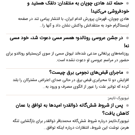
حمله تند هادی چوپان به منتقدان: دلقک هستید و
خودفروشی می‌کنید!
هادی چوپان، قهرمان پرورش اندام ایران، با انتشار پیامی تند در صفحه
اینستاگرام خود به منتقدانش واکنش نشان داد و آنها را…
در جشن عروسی رونالدو؛ همسر مسی دعوت شد، خود مسی
نه!
روزنامه‌های پرتغالی مدعی شده‌اند لیونل مسی از سوی کریستیانو رونالدو برای
حضور در مراسم عروسی او دعوت نشده است.
ماجرای قبض‌های نجومی برق چیست؟
افزایش دو تا سه‌برابری قبض برق در حالی صدای اعتراض مشترکان را بلند
کرده که توانیر علت را عبور از الگوی مصرف و ورود به…
نیویورک تایمز:
پس از شروط شش‌گانه ذوالقدر؛ امیدها به توافق با عمان
کاهش یافت؟
نیویورک‌تایمز درباره شروط شش‌گانه محمدباقر ذوالقدر برای بازگشایی تنگه
هرمز، نوشت این شروط، انتظارات درباره اینکه توافق…