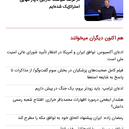
در عرصه سیاست خارجی دچار تنهایی
استراتژیک شده‌ایم
هم اکنون دیگران میخوانند
ادعای آکسیوس: توافق ایران و آمریکا در انتظار تأیید شورای عالی امنیت
ملی است
فیلم کامل صحبت‌های پزشکیان در بخش سوم گفت‌وگو/ از مذاکرات تا
پاسخ به شایعه استعفا
ادعای ترامپ: باید زودتر بروم؛ یک جنگ در پیش داریم
هشدار ابطحی درمورد اظهارات محمدباقر خرازی: افتتاح شعبه رسمی
داعش؟
رمضان زاده: ایران پیشنهاد الحاق خود به توافق مکه را مطرح کند