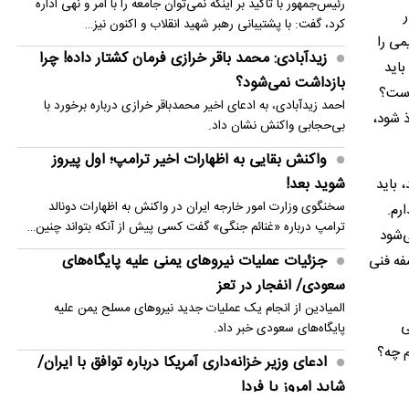
رئیس‌جمهور با تاکید بر اینکه نمی‌توان جامعه را با امر و نهی اداره
اعتراض ترامپ به حکم تازه دادگاه علیه او
ر
کرد، گفت: با پشتیبانی رهبر شهید انقلاب و اکنون نیز…
می را
علت شنیده شدن صدای مهیب در آسمان مسکو
زیدآبادی: محمد باقر خرازی فرمان کشتار داده! چرا
باید
بازداشت نمی‌شود؟
 است؟
احمد زیدآبادی، به ادعای اخیر محمدباقر خرازی درباره برخورد با
ذ شود،
بی‌حجابی واکنش نشان داد.
واکنش بقایی به اظهارات اخیر ترامپ؛ اول پیروز
شوید بعد!
 باید
سخنگوی وزارت امور خارجه ایران در واکنش به اظهارات دونالد
رم.
ترامپ درباره «غنائم جنگی» گفت کسی پیش از آنکه بتواند چنین…
‌شود
جزئیات عملیات نیروهای یمنی علیه پایگاه‌های
سفه فنی
سعودی/ انفجار در تعز
المیادین از انجام یک عملیات جدید نیروهای مسلح یمن علیه
ی
پایگاه‌های سعودی خبر داد.
م چه؟
ادعای وزیر خزانه‌داری آمریکا درباره توافق با ایران/
شاید امروز یا فردا