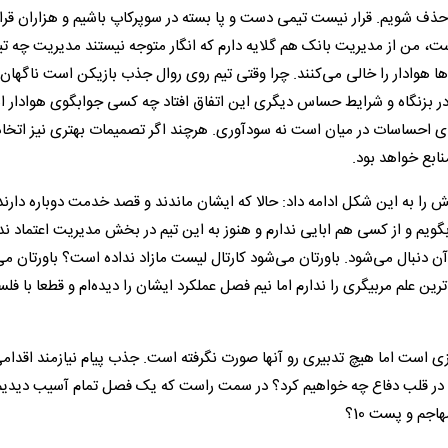
 حذف شویم. قرار نیست تیمی دست و پا بسته در سوپرکاپ باشیم و هزاران قرا
ست، من از مدیریت بانک هم گلایه دارم که انگار متوجه نیستند مدیریت چه تی
ون‌ها هوادار را خالی می‌کنند. چرا وقتی تیم روی روال جذب بازیکن است ناگهان 
ردا در بزنگاه و شرایط حساس دیگری این اتفاق افتاد چه کسی جوابگوی هوادار
ا پای احساسات در میان است نه سودآوری. هرچند اگر تصمیمات بهتری نیز اتخا
منابع خواهد بود.
را به این شکل ادامه داد: حالا که ایشان ماندند و قصد خدمت دوباره دارند،
گویم و از کسی هم ابایی ندارم و هنوز به این تیم در بخش مدیریت اعتماد ندا
 دنبال می‌شود. باورتان می‌شود کارتال لیست مازاد نداده است؟ باورتان می
ن علم مربیگری را ندارم اما نیم فصل عملکرد ایشان را دیده‌ام و قطعا با فل
سازی است اما هیچ تدبیری رو آنها صورت نگرفته است. جذب پیام نیازمند اقدام
اما در قلب دفاع چه خواهیم کرد؟ در سمت راست که یک فصل تمام آسیب دیدی
جم و پست 10؟