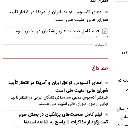
مطرح کند
ادعای آکسیوس: توافق ایران و آمریکا در انتظار تأیید
شورای عالی امنیت ملی است
فیلم کامل صحبت‌های پزشکیان در بخش سوم
گفت‌وگو/ از مذاکرات تا پاسخ به شایعه استعفا
تبلیغات
زیدآبادی: محمد باقر خرازی فرمان کشتار داده! چرا
رین
بازداشت نمی‌شود؟
خط داغ
«ایرج» دوباره در بیمارستان بستری شد
ست که
عراقچی خطاب به همسایگان: زمان آن رسیده به خود
ادعای آکسیوس: توافق ایران و آمریکا در انتظار تأیید
متکی باشیم
ر
شورای عالی امنیت ملی است
خبرنگار آکسیوس مدعی شد مذاکره‌کنندگان ایرانی در انتظار تأیید
ادعای المیادین: عراقچی دوشنبه به پاکستان می‌رود
نهایی از سوی شورای عالی امنیت ملی هستند.
هر سال
تصویب لایحه تشدید تحریم‌های روسیه و تمدید
فیلم کامل صحبت‌های پزشکیان در بخش سوم
سابق
تحریم‌های ایران در سنای آمریکا
گفت‌وگو/ از مذاکرات تا پاسخ به شایعه استعفا
یست در