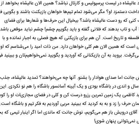
عالیشاه در لیست پرسپولیس و کارتال نباشد؟ همین الان عالیشاه بخواهد از
داخت دستمزد او؟ مگر می‌شود تمام تیم‌ها خواهان بازیکنت باشند و بگویی ف
 کنی که رو دست عالیشاه باشد؟ بیخیال این حرف‌ها و شعارها برای فضای
ب و تاب بدهند که فلانی گفته و باید بگوییم چشم! چشم نباید موقعی باشد 
سفه و تاریخ است. آن هم برای بازیکنی که هیچ فصلی به اجبار نمانده و با
 است که همین الان هم کلی خواهان دارد. من ذات امید را می‌شناسم که او
فت. بروید به آن بازیکنانی که آوردید و بگویید نمی‌خواهیم‌تان و ببینید فرد
جانت اما صدای هوادار را بشنو. آنها چه می‌خواهند؟ تمدید عالیشاه، جذب 
فرات در رقابت با رقبا. ساختار تیم و سخت ابزار باشگاه. شما 3 سال و اندی در باشگاه بودی و یک آیینه آسانسور باشگاه را هم نو نکردی. 
 پشت زمین شهید کاظمی یک زمین تمرین رزرو درست کن و کلی در فضای مجازی‌ات او را ک
داز، 4 سال بعد کارتال آمد و همان حرف را زد و به به کردید که ببینید مربی آوردیم به فکر تیم و باشگاه است
آقای درویش باز هم می‌گویم، نوش جانت که ماندی اما اگر اینبار تیمی که ب
 نمی‌توانی پنهان شوی!