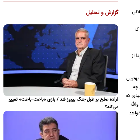
وزیر خزانه‌داری آمریکا مدعی شد واشنگتن انتظار دارد در آینده
نزدیک توافقی برای آتش‌بس ۳۰ تا ۶۰ روزه حاصل شود و با…
لانی
گزارش و تحلیل
تحریم‌های جدید آمریکا علیه ایران
وزارت خارجه آمریکا از اعمال اقدامات ضدایرانی برای مختل کردن
که
مبادلات مالی مرتبط با ایران خبر داد.
ادعای هگست: ترامپ جنگ ایران را برد
وزیر جنگ آمریکا، با دفاع از عملکرد دونالد ترامپ در جنگ ایران،
ا از
تحولات اخیر منطقه را نشانه پیروزی رئیس‌جمهور آمریکا…
آزمون اصلی توافق مکه چه زمانی فرا می‌رسد و ایران
بهترین
کجای ماجراست؟
این چه
پژوهشگر شورای آتلانتیک، می‌پرسد: «تصور کنید ایران در پاسخ به
یک حمله آمریکا، زیرساخت‌های نفتی عربستان را هدف قرار دهد.…
وبیدی که
اراده صلح بر طبل جنگ پیروز شد / بازی «باخت-باخت» تغییر
. والله
روایت فایننشال‌تایمز از ائتلاف‌های دفاعی جدید
می‌کند؟
خواهد
درمیانه جنگ علیه ایران
تحلیلی اشاره دارد جنگ ایران معادلات امنیتی خاورمیانه را
دستخوش تغییر کرده و کشورهای منطقه را به سمت تقویت
همکاری‌های…