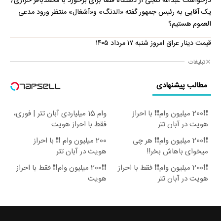
درخواست عبدالله گنجی از دستگاه قضا برای برخورد با محمدباقر خرازی/
یک آقایی به رئیس جمهور گفته «الدنگ» و«آشغال» منتظر ورود مدعی
العموم هستیم؟
قیمت دینار عراق امروز شنبه ۱۷ مرداد ۱۴۰۵
تبلیغات
مطالب پیشنهادی
❗❗200 میلیون وام❗❗ با احراز
وام 15 میلیاردی آبان تتر | فوری،
هویت در آبان تتر
فقط با احراز هویت
❗❗200 میلیون وام❗❗ هر چی
200 میلیون وام ❗❗ با احراز
میخوای باهاش بخر!!
هویت در آبان تتر
❗❗200 میلیون وام❗❗ فقط با احراز
❗❗200 میلیون وام❗❗ فقط با احراز
هویت در آبان تتر
هویت