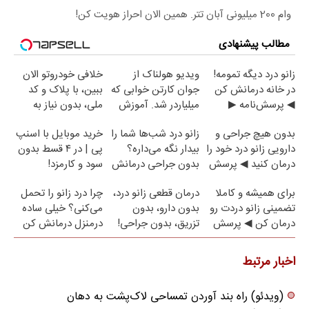
وام 200 میلیونی آبان تتر. همین الان احراز هویت کن!
مطالب پیشنهادی
زانو درد دیگه تمومه!
ویدیو هولناک از
خلافی خودروتو الان
در خانه درمانش کن
جوان کارتن خوابی که
ببین، با پلاک و کد
◀ پرسش‌نامه ▶
میلیاردر شد. آموزش
ملی، بدون نیاز به
رایگان
مراجعه حضوری
بدون هیچ جراحی و
زانو درد شب‌ها شما را
خرید موبایل با اسنپ
دارویی زانو درد خود را
بیدار نگه می‌داره؟
پی | در ۴ قسط بدون
درمان کنید ◀ پرسش
بدون جراحی درمانش
سود و کارمزد!
نامه ▶
کن!
برای همیشه و کاملا
درمان قطعی زانو درد،
چرا درد زانو را تحمل
تضمینی زانو دردت رو
بدون دارو، بدون
می‌کنی؟ خیلی ساده
درمان کن ◀ پرسش
تزریق، بدون جراحی!
درمنزل درمانش کن
نامه ▶
(پرسش‌نامه)
اخبار مرتبط
(ویدئو) راه بند آوردن تمساحی لاک‌پشت به دهان