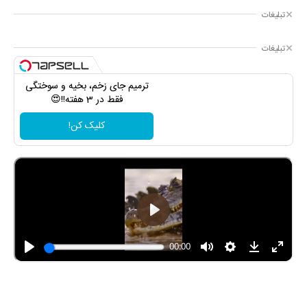
تبلیغات
تبلیغات
ترمیم جای زخم، بخیه و سوختگی
فقط در 3 هفته!!😍
کلیک کن!