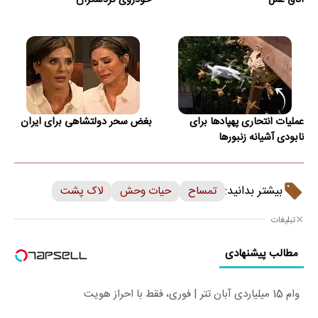
اتاق عمل
خودروی گردشگران
عملیات انتحاری پهپادها برای
بغض سحر دولتشاهی برای ایران
نابودی آشیانه زنبورها
بیشتر بدانید:
تمساح
حیات وحش
لاک پشت
تبلیغات
مطالب پیشنهادی
وام 15 میلیاردی آبان تتر | فوری، فقط با احراز هویت