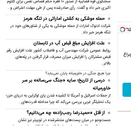
سخنگوی قوه قضاییه از صدور ۱۰ فقره حکم قصاص نفس برای کلثوم
در انتظار بررسی دیوان عالی کشور
اکبری خبر داد و گفت: رأی صادرشده پس از طی مهلت اعتراض و…
جوراب‌ شهباز شریف مورد توجه کاربران فضای مجازی
حمله موشکی به کشتی اماراتی در تنگه هرمز
شرکت ادنوک امارات از حمله موشکی به یکی از شناورهای خود در
تنگه هرمز خبر داد.
علت افزایش مبلغ قبض آب در تابستان
روابط عمومی شرکت مهندسی آب و فاضلاب کشور علت افزایش رقم
چراغ
قبض مشترکان را افزایش میزان مصرف، قرار گرفتن در پله‌های
بالاتر…
چرا هیچ جنگی در خاورمیانه پایان نمی‌یابد؟
درسی از تاریخ؛ سایه «جنگ سی‌ساله» بر سر
خاورمیانه
از حملات اسرائیل و آمریکا تا کشیده شدن پای اوکراین به دریای خزر؛
یک تحلیلگر غربی بررسی می‌کند که چرا مداخله قدرت‌های…
از قتل «حمیدرضا رجب‌زاده» چه می‌دانیم؟
جست‌وجو در میان پست‌های منتشرشده در توییتر نیز نشان
می‌دهد که حداقل از روز ۸ مرداد (۳۰ جولای) اکانت‌هایی مربوط به…