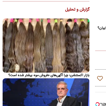
تصاویر؛ خاموشی سراسری در کوبا
گزارش و تحلیل
اختلال دوباره در سیستم ملی برق و شرایط نامساعد جوی، شبکه
شکننده کوبا را از مدار خارج و بخشی از ظرفیت تولید برق را نیز…
تصاویر؛ حلیمه‌جان، عروس دریاچه‌های گیلان
ییان؟
ویژگی شاخص دریاچه عروس، تغییر رنگ سطح آب در طول روز
است. در ساعات آرام صبح، لایه‌ای از جلبک‌های طبیعی سطح دریاچه
را…
تصاویر؛ «عینک» رشت؛ نگین طبیعی در قلب شهر
تالاب «عینک» جاذبه ای طبیعی و زیبا در غرب رشت از مدتی قبل در
مسیر احیا قرار گرفته‌است؛ این تالاب چشم نواز در وسط شهر…
دست‌نوشته شهید علی لاریجانی در اربعین ۱۴۰۳:
بازار اکستنشن؛ چرا آگهی‌های «فروش مو» بیشتر شده است؟
پزشکیان عملاً جریان تندرو را خلع سلاح کرد
شهید علی لاریجانی در بخشی از این دست‌نوشته‌ها یادآور شده:
امروز عصر مجلس به تمام وزرا رأی اعتماد داد. نوع دفاع…
آینده تنگه هرمز از نگاه احمد زیدآبادی/ یک سخن،
دو منظور