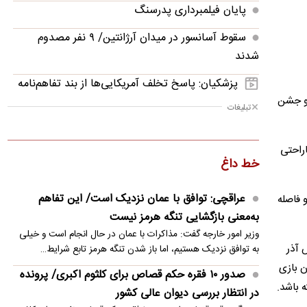
پایان فیلمبرداری پدرسنگ
سقوط آسانسور در میدان آرژانتین/ ۹ نفر مصدوم
شدند
پزشکیان: پاسخ تخلف آمریکایی‌ها از بند تفاهم‌نامه
 و جشن
درباره تنگه هرمز را دادیم
تبلیغات
زنان بیشتر خریدار چه موتورهایی هستند؟
راحتی
عراقچی: توافق با عمان نزدیک است/ این تفاهم
خط داغ
به‌معنی بازگشایی تنگه هرمز نیست
عراقچی: توافق با عمان نزدیک است/ این تفاهم
 فاصله
جنگنده نسل ششمی که قرار است مرکز یک شبکه
به‌معنی بازگشایی تنگه هرمز نیست
رزمی هوایی باشد
وزیر امور خارجه گفت: مذاکرات با عمان در حال انجام است و خیلی
در روزهای پایانی مردادماه کدام کنسرت‌ها روی صحنه
 آذر
به توافق نزدیک هستیم، اما باز شدن تنگه هرمز تابع شرایط…
می‌روند؟
ن بازی
صدور ۱۰ فقره حکم قصاص برای کلثوم اکبری/ پرونده
 باشد.
در انتظار بررسی دیوان عالی کشور
صدور ۱۰ فقره حکم قصاص برای کلثوم اکبری/ پرونده