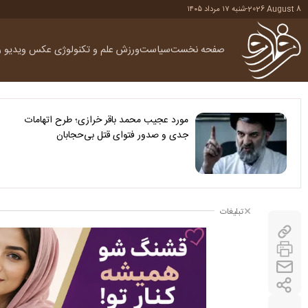
2026 August 8
-
شنبه ۱۷ مرداد ۱۴۰۵
صفحه نخست
سیاست
ورزش
علم و تکنولوژی
عکس
ویدیو
ر
مورد عجیب محمد باقر خرازی؛ طرح اتهامات
جدی و صدور فتوای قتل بی‌حجابان
تبلیغات