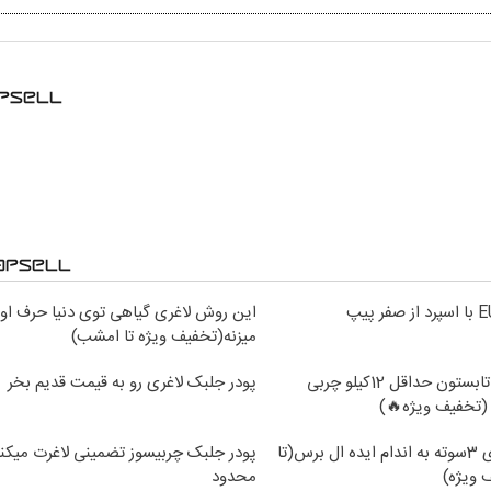
این روش لاغری گیاهی توی دنیا حرف اول
میزنه(تخفیف ویژه تا امشب)
از الان تا آخر تابستون حداقل 12کیلو چربی
پودر جلبک لاغری رو به قیمت قدیم بخر
(تخفیف ویژه🔥)
با جلبک لاغری 3سوته به اندام ایده ال برس(تا
پودر جلبک چربیسوز تضمینی لاغرت میکنه
ویژه)
محدود