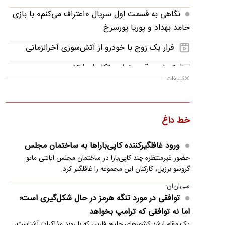
نگاهی به قسمت اول سریال «اعتراف می‌کنم» با بازی
حامد بهداد و پوریا پورسرخ
فرار یک زوج با خودرو از آتش‌سوزی آخرالزمانی
تصاویر؛ قدرت‌نمایی تکاوران ارتش
تبلیغات
نوازش بچه مرال؛ مهری که می‌تواند به قیمت جانش
تمام شود!
خط داغ
توافق موقت ایران و آمریکا در یک‌قدمی امضا؟/
جزئیات توافق احتمالی و چراغ سبز بازار
ورود غافلگیرکننده کاپی‌باراها به ساختمان مجلس
مرگ هولناک یک گربه پس از پرتاب از طبقه
حضور غیرمنتظره چند کاپی‌بارا در ساختمان مجلس ایالتی ماتو
دوازدهم
گروسو برزیل، کارکنان این مجموعه را غافلگیر کرد.
سی‌ان‌ان:
فحاشی و حمله فیگو به اینفانتینو
توافقی در مورد تنگه هرمز در حال شکل‌گیری است؛
آدان با چمدان شکایت پشت پنجره استقلال
اما نه توافقی که ترامپ بخواهد
یک مقام ارشد کشورهای خلیج فارس که با روند مذاکرات آشناست،