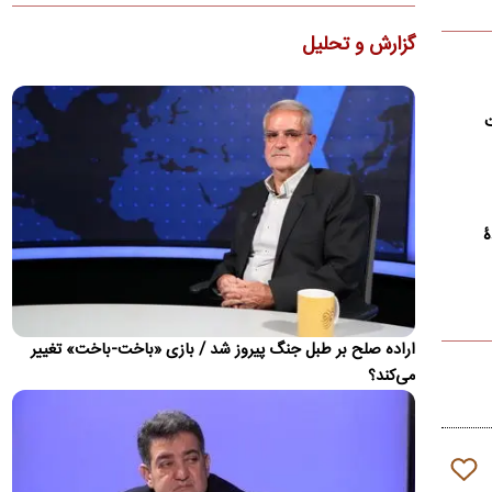
ماشاریپوف به جام جهانی تأکید کرد که برخلاف تصورها،…
گزارش و تحلیل
کنوانسیون دریای خزر چیست و سهم ایران از آن چه
می‌شود؟
دولت لایحه الحاق ایران به کنوانسیون حقوقی دریای خزر را پس از
ت
هشت سال به مجلس ارسال کرد. جزئیات این کنوانسیون، روند…
ذوق مهران غفوریان از بازیگر شدن دخترش
مهران غفوریان درباره حضور دختر هفت‌ساله‌اش، هانا غفوریان، در
سریال «کلاغ» گفت که پیشنهاد بازی او را مهدی زمین‌پرداز…
ۀ
ظریف: چین و روسیه شرکای مهم ایران هستند، اما نه
جایگزین همه جهان
دیپلمات پیشین ایران بیان کرد که چین و روسیه شرکای مهم ایران در
آینده خواهند بود، اما این روابط نباید جایگزین تعامل با…
اراده صلح بر طبل جنگ پیروز شد / بازی «باخت-باخت» تغییر
می‌کند؟
ویدئو؛ جزئیات و لحظه وقوع حادثه امنیتی برای
بالگرد ترامپ
حادثه امنیتی برای بالگرد دونالد ترامپ پس از آن رخ داد که
Marine One در ۴ آگوست از فرودگاه الیپس خارج شد، در حالی