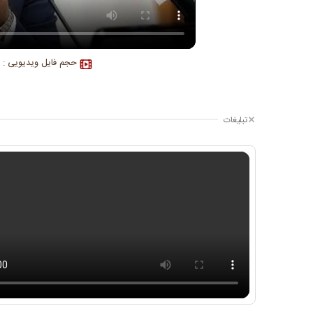
حجم فایل ویدیویی : ۴۴۷.۱۰K
تبلیغات