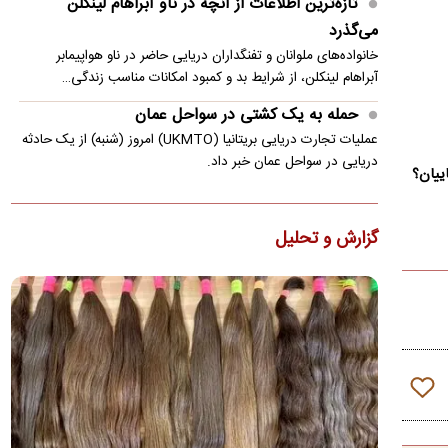
تازه‌ترین اطلاعات از آنچه در ناو آبراهام لینکلن
می‌گذرد
خانواده‌های ملوانان و تفنگداران دریایی حاضر در ناو هواپیمابر
آبراهام لینکلن، از شرایط بد و کمبود امکانات مناسب زندگی…
حمله به یک کشتی در سواحل عمان
عملیات تجارت دریایی بریتانیا (UKMTO) امروز (شنبه) از یک حادثه
دریایی در سواحل عمان خبر داد.
ییان؟
ذوالقدر: شورای عالی امنیت ملی هرگز کوتاه نخواهد
آمد
گزارش و تحلیل
دبیر شورای عالی امنیت ملی با بیان اینکه تا آمریکا رفتارش را
تصحیح نکند، تنگه هرمز باز نخواهد شد، گفت: شورای عالی امنیت…
راهنمای خرید خودرو با یک میلیارد بودجه
خریداران با بوجه کمتر از یک میلیارد تومان می‌توانند سراغ
خودروهای کارکرده کوییک، ساینا، تیبا و پژو پارس بروند
کنایه نماینده پایداری به پزشکیان/ دستاوردتان این
است که قحطی نیامد؟!
نماینده قم در مجلس به گزارش اخیر پزشکیان درباره شرایط کشور،