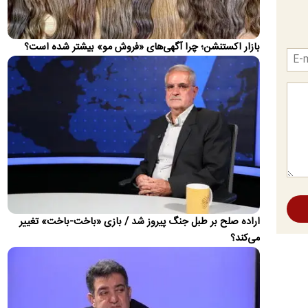
واکنشی کنایه‌آمیز نشان داد.
عراقچی: توافق با عمان نزدیک است/ این تفاهم
بازار اکستنشن؛ چرا آگهی‌های «فروش مو» بیشتر شده است؟
به‌معنی بازگشایی تنگه هرمز نیست
وزیر امور خارجه گفت: مذاکرات با عمان در حال انجام است و خیلی
به توافق نزدیک هستیم، اما باز شدن تنگه هرمز تابع شرایط…
صدور ۱۰ فقره حکم قصاص برای کلثوم اکبری/ پرونده
در انتظار بررسی دیوان عالی کشور
سخنگوی قوه قضاییه از صدور ۱۰ فقره حکم قصاص نفس برای کلثوم
اکبری خبر داد و گفت: رأی صادرشده پس از طی مهلت اعتراض و…
حمله موشکی به کشتی اماراتی در تنگه هرمز
شرکت ادنوک امارات از حمله موشکی به یکی از شناورهای خود در
اراده صلح بر طبل جنگ پیروز شد / بازی «باخت-باخت» تغییر
تنگه هرمز خبر داد.
می‌کند؟
علت افزایش مبلغ قبض آب در تابستان
روابط عمومی شرکت مهندسی آب و فاضلاب کشور علت افزایش رقم
قبض مشترکان را افزایش میزان مصرف، قرار گرفتن در پله‌های
بالاتر…