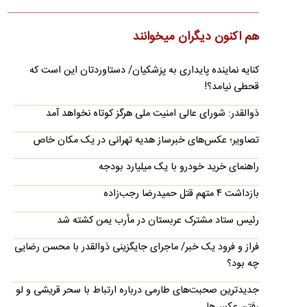
تالاب «عینک» جاذبه ای طبیعی و زیبا در غرب رشت از مدتی قبل در
مسیر احیا قرار گرفته‌است؛ این تالاب چشم نواز در وسط شهر…
هم اکنون دیگران میخوانند
دست‌نوشته شهید علی لاریجانی در اربعین ۱۴۰۳:
پزشکیان عملاً جریان تندرو را خلع سلاح کرد
کنایه نماینده پایداری به پزشکیان/ دستاوردتان این است که
شهید علی لاریجانی در بخشی از این دست‌نوشته‌ها یادآور شده:
قحطی نیامد؟!
امروز عصر مجلس به تمام وزرا رأی اعتماد داد. نوع دفاع…
ذوالقدر: شورای عالی امنیت ملی هرگز کوتاه نخواهد آمد
آینده تنگه هرمز از نگاه احمد زیدآبادی/ یک سخن،
دو منظور
تصاویر؛ عکس‌های خبرساز هدیه تهرانی در یک مکان خاص
احمد زیدآبادی گفت: «مقام‌های ایران و آمریکا هر دو می‌گویند که
راهنمای خرید خودرو با یک میلیارد بودجه
تنگه‌ی هرمز دیگر به وضعیت سابق خود باز نخواهد گشت!…
بازداشت ۴ متهم قتل حمیدرضا رجب‌زاده
تأیید ربایش و قتل مداح «حمیدرضا رجب‌زاده»
یک منبع با تأیید حادثه ربایش و قتل حمیدرضا رجب‌زاده اعلام کرد:
رئیس ستاد مشترک عربستان در مأرب یمن کشته شد
تحقیقات پلیسی و قضایی برای شناسایی و دستگیری عوامل این…
فراز و فرود یک خبر/ ماجرای جایگزینی ذوالقدر با محسن رضایی
بورس دوباره رکورد زد
چه بود؟
شاخص کل بورس تهران برای نخستین ‌بار وارد کانال ۵.۵ میلیون
واحد شد
جدیدترین صحبت‌های طارمی درباره ارتباط با سحر قریشی و لو
رفتن عکس‌ها