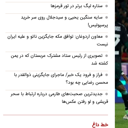
ستاره لیگ برتر در تور قرمزها
سایه سنگین یحیی و سیدجلال روی سر خرید
پرسپولیس!
معاون اردوغان: توافق مکه جایگزین ناتو و علیه ایران
نیست
تصویری از رئیس ستاد مشترک عربستان که در یمن
کشته شد
فراز و فرود یک خبر/ ماجرای جایگزینی ذوالقدر با
محسن رضایی چه بود؟
جدیدترین صحبت‌های طارمی درباره ارتباط با سحر
قریشی و لو رفتن عکس‌ها
بازداشت ۴ متهم قتل حمیدرضا رجب‌زاده
ببینید؛ خلاصه بازی یوونتوس ۱ - اینتر ۲ | دوستانه
خط داغ