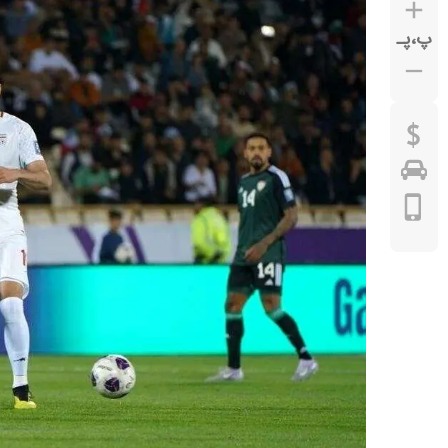
پ
،
پـ