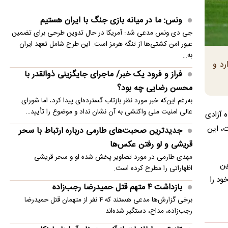
در استرالیا
ونس: ما در میانه بازی جنگ با ایران هستیم
بی‌اعتمادی ایران به آمریکا بر مذاکرات هرمز با عمان
جی دی ونس مدعی شد: آمریکا در حال تدوین طرحی برای تضمین
سایه انداخته است
عبور امن کشتی‌ها از تنگه هرمز است. این طرح شامل تعهد ایران
به…
اینتر یونتوس را در استرالیا شکست داد
رد و
فراز و فرود یک خبر/ ماجرای جایگزینی ذوالقدر با
تصاویری زیبا از باران تابستانی در ارتفاعات دماوند
محسن رضایی چه بود؟
به‌رغم این‌که خبر مورد نظر بازتاب گسترده‌ای پیدا کرد، اما شورای
زلنسکی برای خرید پدافند هوایی به اسرائیل رو
عالی امنیت ملی واکنشی به آن نشان نداد و موضوع را تأیید…
۲۰ فردا از ساعت ۱۹:۳۰ دقیقه در ورزشگاه آزادی
انداخت
ت، این
جدیدترین صحبت‌های طارمی درباره ارتباط با سحر
سقوط بالگرد سیکورسکی آمریکا و وضعیت ۲ خلبان
قریشی و لو رفتن عکس‌ها
مهدی طارمی در مورد تصاویر پخش شده او و سحر قریشی
ین
اظهاراتی را مطرح کرده است.
ود را
بازداشت ۴ متهم قتل حمیدرضا رجب‌زاده
برخی گزارش‌ها مدعی هستند که ۴ نفر از متهمان قتل حمیدرضا
رجب‌زاده، مداح، دستگیر شده‌اند.