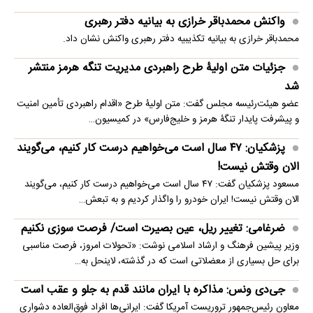
واکنش محمدباقر خرازی به بیانیه دفتر رهبری
محمدباقر خرازی به بیانیه تکذیبیه دفتر رهبری واکنش نشان داد.
جزئیات متن اولیۀ طرح راهبردی مدیریت تنگه هرمز منتشر
شد
عضو هیئت‌رئیسه مجلس گفت: متن اولیۀ طرح «اقدام راهبردی تأمین امنیت
و پیشرفت پایدار تنگۀ هرمز و خلیج‌فارس» در کمیسیون…
پزشکیان: ۴۷ سال است می‌خواهیم درست کار کنیم، می‌گویند
الان وقتش نیست!
مسعود پزشکیان گفت: ۴۷ سال است می‌خواهیم درست کار کنیم، می‌گویند
الان وقتش نیست! ایران خودرو را واگذار کردیم و به تبعش…
ضرغامی: تغییر ریل، عین بصیرت است/ فرصت سوزی نکنیم
وزیر پیشین فرهنگ و ارشاد اسلامی نوشت: «تحولات امروز، فرصت مناسبی
برای حل بسیاری از معضلاتی‌ است که در گذشته، لاینحل به…
جی‌دی ونس: مذاکره با ایران مانند قدم به جلو و عقب است
معاون رئیس‌جمهور تروریست آمریکا گفت: ایرانی‌ها افراد فوق‌العاده دشواری