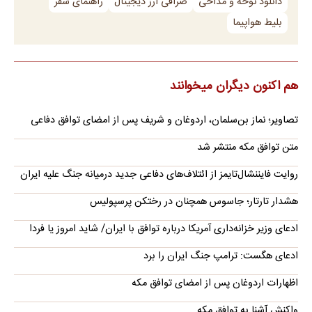
دانلود نوحه و مداحی
صرافی ارز دیجیتال
راهنمای سفر
بلیط هواپیما
هم اکنون دیگران میخوانند
تصاویر؛ نماز بن‌سلمان، اردوغان و شریف پس از امضای توافق دفاعی
متن توافق مکه منتشر شد
روایت فایننشال‌تایمز از ائتلاف‌های دفاعی جدید درمیانه جنگ علیه ایران
هشدار تارتار؛ جاسوس همچنان در رختکن پرسپولیس
ادعای وزیر خزانه‌داری آمریکا درباره توافق با ایران/ شاید امروز یا فردا
ادعای هگست: ترامپ جنگ ایران را برد
اظهارات اردوغان پس از امضای توافق مکه
واکنش آشنا به توافق مکه