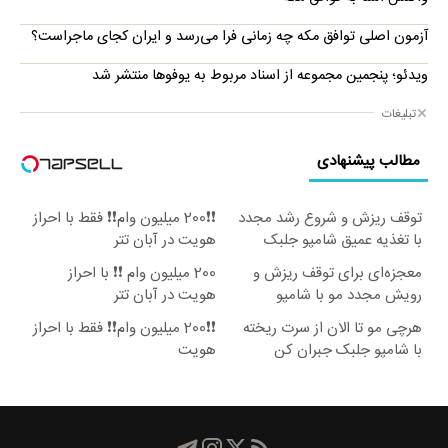
آزمون اصلی توافق مکه چه زمانی فرا می‌رسد و ایران کجای ماجراست؟
ویدئو؛ پنجمین مجموعه از اسناد مربوط به یوفوها منتشر شد
تبلیغات
مطالب پیشنهادی
توقف ریزش و شروع رشد مجدد
❗❗200 میلیون وام❗❗ فقط با احراز
با تغذیه عمیق شامپو جلبک
هویت در آبان تتر
اسپیرولینا
معجزه‌ای برای توقف ریزش و
200 میلیون وام ❗❗ با احراز
رویش مجدد مو با شامپو
هویت در آبان تتر
جلبک(تخفیف ویژه)
هرچی مو تا الان از سرت ریخته
❗❗200 میلیون وام❗❗ فقط با احراز
با شامپو جلبک جبران کن
هویت