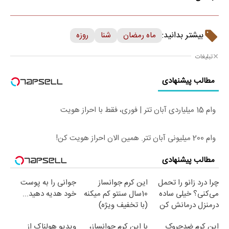
بیشتر بدانید:
ماه رمضان
شنا
روزه
تبلیغات
مطالب پیشنهادی
وام 15 میلیاردی آبان تتر | فوری، فقط با احراز هویت
وام 200 میلیونی آبان تتر. همین الان احراز هویت کن!
مطالب پیشنهادی
چرا درد زانو را تحمل
این کرم جوانساز
جوانی را به پوست
می‌کنی؟ خیلی ساده
10سال سنتو کم میکنه
خود هدیه دهید...
درمنزل درمانش کن
(با تخفیف ویژه)
این کرم ضدچروک
با این کرم جوانساز،
ویدیو هولناک از