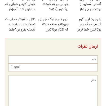
آلمانی شمارو از
جوانی رو به خودت
جوان کارتن خوابی که
بوتاکس بی نیاز
برگردون(50%
میلیاردر شد. آموزش
میکنه. (تخفیف تا
تخفیف)
رایگان
با وجود این کرم
این کرم جلبک، جوری
دلال ماشینتو به قیمت
امشب)
گیاهی دیگه دور
چروکاتو صاف میکنه
نمیخره! بیا اینجا به
بوتاکس خط قرمز
که انگار بوتاکس
قیمت بفروش*فقط
بکش!
کردی!(تخفیف ویژه)
خریدار واقعی*
ارسال نظرات