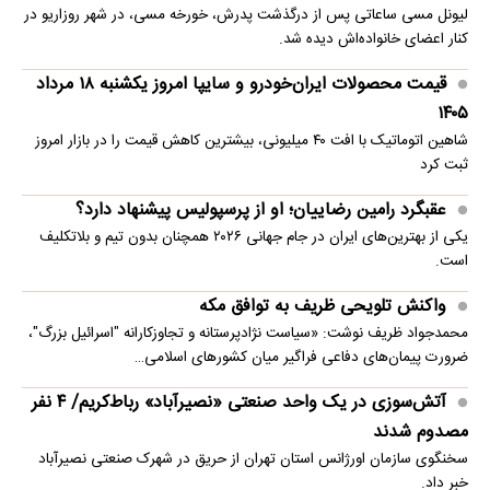
لیونل مسی ساعاتی پس از درگذشت پدرش، خورخه مسی، در شهر روزاریو در
کنار اعضای خانواده‌اش دیده شد.
قیمت محصولات ایران‌خودرو و سایپا امروز یکشنبه ۱۸ مرداد
۱۴۰۵
شاهین اتوماتیک با افت ۴۰ میلیونی، بیشترین کاهش قیمت را در بازار امروز
ثبت کرد
عقبگرد رامین رضاییان؛ او از پرسپولیس پیشنهاد دارد؟
یکی از بهترین‌های ایران در جام جهانی ۲۰۲۶ همچنان بدون تیم و بلاتکلیف
است.
واکنش تلویحی ظریف به توافق مکه
محمدجواد ظریف نوشت: «سیاست نژادپرستانه و تجاوزکارانه "اسرائیل بزرگ"،
ضرورت پیمان‌های دفاعی فراگیر میان کشورهای اسلامی…
آتش‌سوزی در یک واحد صنعتی «نصیرآباد» رباط‌کریم/ ۴ نفر
مصدوم شدند
سخنگوی سازمان اورژانس استان تهران از حریق در شهرک صنعتی نصیرآباد
خبر داد.