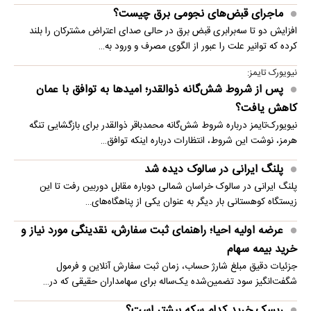
ماجرای قبض‌های نجومی برق چیست؟
افزایش دو تا سه‌برابری قبض برق در حالی صدای اعتراض مشترکان را بلند
کرده که توانیر علت را عبور از الگوی مصرف و ورود به…
نیویورک تایمز:
پس از شروط شش‌گانه ذوالقدر؛ امیدها به توافق با عمان
کاهش یافت؟
نیویورک‌تایمز درباره شروط شش‌گانه محمدباقر ذوالقدر برای بازگشایی تنگه
هرمز، نوشت این شروط، انتظارات درباره اینکه توافق…
پلنگ ایرانی در سالوک دیده شد
پلنگ ایرانی در سالوک خراسان شمالی دوباره مقابل دوربین رفت تا این
زیستگاه کوهستانی بار دیگر به عنوان یکی از پناهگاه‌های…
عرضه اولیه احیا؛ راهنمای ثبت سفارش، نقدینگی مورد نیاز و
خرید بیمه سهام
جزئیات دقیق مبلغ شارژ حساب، زمان ثبت سفارش آنلاین و فرمول
شگفت‌انگیز سود تضمین‌شده یک‌ساله برای سهامداران حقیقی که در…
ریسک خرید کدام سکه بیشتر است؟