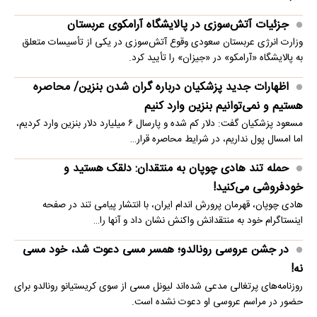
جزئیات آتش‌سوزی در پالایشگاه آرامکوی عربستان
وزارت انرژی عربستان سعودی وقوع آتش‌سوزی در یکی از تأسیسات متعلق
به پالایشگاه «آرامکو» در «جیزان» را تأیید کرد.
اظهارات جدید پزشکیان درباره گران شدن بنزین/ محاصره
هستیم و نمی‌توانیم بنزین وارد کنیم
مسعود پزشکیان گفت: دلار کم شده و پارسال ۶ میلیارد دلار بنزین وارد کردیم،
اما امسال پول نداریم، در شرایط محاصره قرار…
حمله تند هادی چوپان به منتقدان: دلقک هستید و
خودفروشی می‌کنید!
هادی چوپان، قهرمان پرورش اندام ایران، با انتشار پیامی تند در صفحه
اینستاگرام خود به منتقدانش واکنش نشان داد و آنها را…
در جشن عروسی رونالدو؛ همسر مسی دعوت شد، خود مسی
نه!
روزنامه‌های پرتغالی مدعی شده‌اند لیونل مسی از سوی کریستیانو رونالدو برای
حضور در مراسم عروسی او دعوت نشده است.