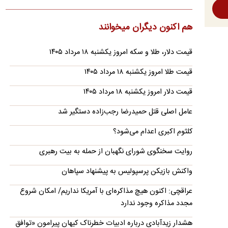
رونالدو برای حضور در مراسم عروسی او دعوت نشده است.
ماجرای قبض‌های نجومی برق چیست؟
هم اکنون دیگران میخوانند
افزایش دو تا سه‌برابری قبض برق در حالی صدای اعتراض مشترکان
را بلند کرده که توانیر علت را عبور از الگوی مصرف و ورود به…
قیمت دلار، طلا و سکه امروز یکشنبه ۱۸ مرداد ۱۴۰۵
نیویورک تایمز:
قیمت طلا امروز یکشنبه ۱۸ مرداد ۱۴۰۵
پس از شروط شش‌گانه ذوالقدر؛ امیدها به توافق با
عمان کاهش یافت؟
قیمت دلار امروز یکشنبه ۱۸ مرداد ۱۴۰۵
نیویورک‌تایمز درباره شروط شش‌گانه محمدباقر ذوالقدر برای
عامل اصلی قتل حمیدرضا رجب‌زاده دستگیر شد
بازگشایی تنگه هرمز، نوشت این شروط، انتظارات درباره اینکه
توافق…
کلثوم اکبری اعدام می‌شود؟
پلنگ ایرانی در سالوک دیده شد
روایت سخنگوی شورای نگهبان از حمله به بیت رهبری
پلنگ ایرانی در سالوک خراسان شمالی دوباره مقابل دوربین رفت تا
این زیستگاه کوهستانی بار دیگر به عنوان یکی از پناهگاه‌های…
واکنش بازیکن پرسپولیس به پیشنهاد سپاهان
عرضه اولیه احیا؛ راهنمای ثبت سفارش، نقدینگی مورد
عراقچی: اکنون هیچ مذاکره‌ای با آمریکا نداریم/ امکان شروع
نیاز و خرید بیمه سهام
مجدد مذاکره وجود ندارد
جزئیات دقیق مبلغ شارژ حساب، زمان ثبت سفارش آنلاین و فرمول
هشدار زیدآبادی درباره ادبیات خطرناک کیهان پیرامون «توافق
شگفت‌انگیز سود تضمین‌شده یک‌ساله برای سهامداران حقیقی که