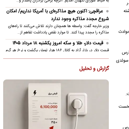
به حیاط شورای نگهبان آمدیم. اگرچه برخی برادران پاسدار و…
ر
عراقچی: اکنون هیچ مذاکره‌ای با آمریکا نداریم/ امکان
شته
شروع مجدد مذاکره وجود ندارد
وزیر خارجه گفت: واسطه ها همچنان دارند تلاش می‌کنند تا راه‌های
 حوادث
مذاکره را مجدد پیدا کنند. تا موارد نقض یادداشت تفاهم از…
قیمت دلار، طلا و سکه امروز یکشنبه ۱۸ مرداد ۱۴۰۵
قیمت دلار در بازار آزاد به کانال ۱۸۶ هزار تومان برگشت و نرخ هر گرم
ارس
طلا ۱۸ عیار ۱۸ میلیون و ۸۴۶ هزار تومان شد
ل سوئدی
قیمت گوشی سامسونگ، شیائومی و آیفون امروز
گزارش و تحلیل
یکشنبه ۱۸ مرداد ۱۴۰۵
خرید ارزان‌ترین گوشی شیائومی در بازار به ۲۳ میلیون تومان بودجه
نیاز دارد
.
روایت آماری مسعود نیلی از زندگی ایرانیان از سال ۹۷
 نخست
تا ۱۴۰۵/ نرخ ارز، تقریبا ۵۰ برابر شده
یک اقتصاددان گفت: شکی نیست که زندگی اقتصادی، اجتماعی،
فرهنگی و سیاسی مردم ایران از سال۱۳۹۷ به بعد نه تنها در مجموع،
…
ارس