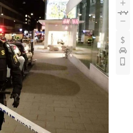
پ
،
پـ