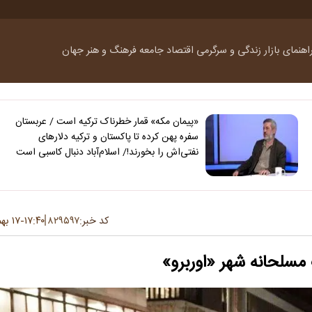
اهنمای بازار
زندگی و سرگرمی
اقتصاد
جامعه
فرهنگ و هنر
جهان
«پیمان مکه» قمار خطرناک ترکیه است / عربستان
سفره پهن کرده تا پاکستان و ترکیه دلارهای
نفتی‌اش را بخورند!/ اسلام‌آباد دنبال کاسبی است
کد خبر:
۸۲۹۵۹۷
۱۷:۴۰
۱۷ بهمن ۱۴۰۳
-
مسلحانه شهر «اوربرو»