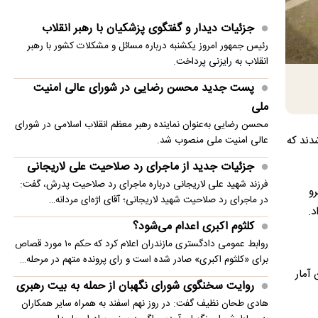
تشکیل بیش از ۳۵ هزار پرونده‌ قصور پزشکی در ۱۴۰۴
جزئیات دیدار و گفتگوی پزشکیان با رهبر انقلاب
حمله مسلحانه به قهوه‌خانه‌ای در زاهدان/ ۲ نفر جان
رئیس جمهور امروز یکشنبه درباره مسائل و مشکلات کشور با رهبر
باختند
انقلاب به رایزنی پرداخت.
پخش هفتگی سریال «مرد سه‌هزار چهره» از اوایل
پست جدید محسن رضایی در شورای عالی امنیت
شهریور
ملی
ادعای گزارش ورود هواگردها ٣٠ دقیقه قبل از حمله به
محسن رضایی به‌عنوان نماینده رهبر معظم انقلاب اسلامی در شورای
«استکهلم»، پایتخت این کشور، دست‌کم ۱۱ نفر کشته شدند که
عالی امنیت ملی منصوب شد.
بیت رهبری کذب محض است
جزئیات جدید از ماجرای رد صلاحیت علی لاریجانی
دلیل تغییر ساعت پروازها در روزهای اخیر چیست؟
فرزند شهید علی لاریجانی درباره ماجرای رد صلاحیت پدرش، گفت:
رو
در ماجرای رد صلاحیت شهید لاریجانی؛ آقای اژه‌ای مردانه…
د.
کلثوم اکبری اعدام می‌شود؟
روابط عمومی دادگستری مازندران اعلام کرد که حکم ۱۰ مورد قصاص
برای «کلثوم اکبری» صادر شده است و رای پرونده متهم در مرحله…
ه شده و همین آمار
روایت سخنگوی شورای نگهبان از حمله به بیت رهبری
هادی طحان نظیف گفت: در روز نهم اسفند به همراه سایر همکاران