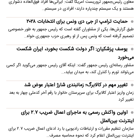
معاون رئیس‌جمهور تروریست آمریکا گفت: ایرانی‌ها افراد فوق‌العاده دشواری
هستند و یک سیستم چندپاره دارند؛ افرادی در سیستم…
حمایت ترامپ از جی دی ونس برای انتخابات ۲۰۲۸
طبق گزارش‌ها، یکی از مشاوران گفته است که رئیس جمهور به طور خصوصی
تصمیم گرفته است که ونس پس از او رهبری حزب جمهوری خواه…
یوسف پزشکیان: اگر دولت شکست بخورد، ایران شکست
می‌خورد
مشاور رسانه‌ای رئیس جمهور گفت: اینکه آقای رئیس جمهور می‌گوید اگر کسی
می‌تواند تورم را کنترل کند، به میدان بیاید،…
تغییر مهم در کالابرگ؛ زمانبندی‌ شارژ اعتبار عوض شد
زمان واریز اعتبار کالابرگ برای سرپرستان خانوار با رقم آخر کدملی چهار به بعد
تغییر کرد
اولین واکنش رسمی به ماجرای اعمال ضریب ۲.۷ برای
اینترنت بین‌الملل
سازمان تنظیم مقررات و ارتباطات رادیویی با رد ادعای اعمال ضریب ۲.۷ برای
اینترنت بین‌الملل اعلام کرد که نحوه محاسبه مصرف…