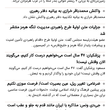
زمین‌لرزه‌ای به بزرگی ۴ ریشتر حوالی بندر لنگه را در غرب هرمزگان لرزاند.
واکنش محمدباقر خرازی به بیانیه دفتر رهبری
محمدباقر خرازی به بیانیه تکذیبیه دفتر رهبری واکنش نشان داد.
جزئیات متن اولیۀ طرح راهبردی مدیریت تنگه هرمز منتشر
شد
عضو هیئت‌رئیسه مجلس گفت: متن اولیۀ طرح «اقدام راهبردی تأمین امنیت
و پیشرفت پایدار تنگۀ هرمز و خلیج‌فارس» در کمیسیون…
پزشکیان: ۴۷ سال است می‌خواهیم درست کار کنیم، می‌گویند
الان وقتش نیست!
مسعود پزشکیان گفت: ۴۷ سال است می‌خواهیم درست کار کنیم، می‌گویند
الان وقتش نیست! ایران خودرو را واگذار کردیم و به تبعش…
ضرغامی: تغییر ریل، عین بصیرت است/ فرصت سوزی نکنیم
وزیر پیشین فرهنگ و ارشاد اسلامی نوشت: «تحولات امروز، فرصت مناسبی
برای حل بسیاری از معضلاتی‌ است که در گذشته، لاینحل به…
جی‌دی ونس: مذاکره با ایران مانند قدم به جلو و عقب است