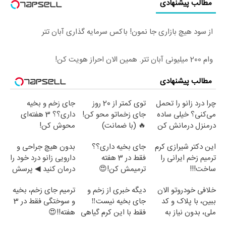
مطالب پیشنهادی
از سود هیچ بازاری جا نمون! باکس سرمایه گذاری آبان تتر
وام 200 میلیونی آبان تتر. همین الان احراز هویت کن!
مطالب پیشنهادی
چرا درد زانو را تحمل
توی کمتر از 20 روز
جای زخم و بخیه
می‌کنی؟ خیلی ساده
جای زخماتو محو کن!
داری؟؟ 3 هفته‌ای
درمنزل درمانش کن
🔥 (با ضمانت)
محوش کن!
این دکتر شیرازی کرم
جای بخیه داری؟؟
بدون هیچ جراحی و
ترمیم زخم ایرانی را
فقط در 3 هفته
دارویی زانو درد خود را
ساخت!!!
ترمیمش کن!😍
درمان کنید ◀ پرسش
نامه ▶
خلافی خودروتو الان
دیگه خبری از زخم و
ترمیم جای زخم، بخیه
ببین، با پلاک و کد
جای بخیه نیست‼️
و سوختگی فقط در 3
ملی، بدون نیاز به
فقط با این کرم گیاهی
هفته!!😍
مراجعه حضوری