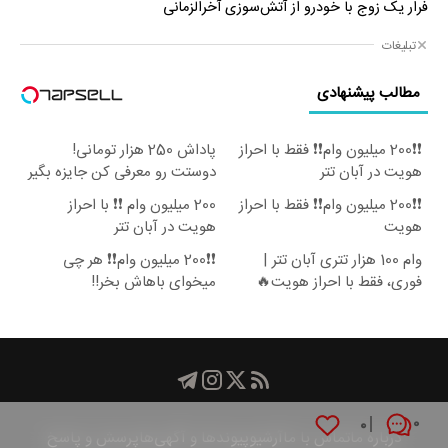
فرار یک زوج با خودرو از آتش‌سوزی آخرالزمانی
تبلیغات
مطالب پیشنهادی
❗❗200 میلیون وام❗❗ فقط با احراز
پاداش 250 هزار تومانی!
هویت در آبان تتر
دوستت رو معرفی کن جایزه بگیر
😍
❗❗200 میلیون وام❗❗ فقط با احراز
200 میلیون وام ❗❗ با احراز
هویت
هویت در آبان تتر
وام 100 هزار تتری آبان تتر |
❗❗200 میلیون وام❗❗ هر چی
فوری، فقط با احراز هویت🔥
میخوای باهاش بخر!!
۰
۰
درباره ما
تماس با ما
آرشیو
پیوند‌ها و آگهی‌ها
پرسش و پاسخ