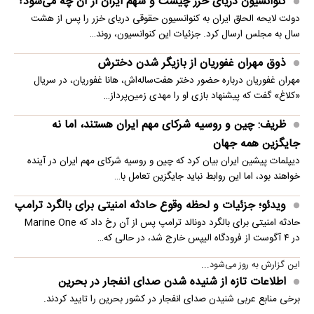
کنوانسیون دریای خزر چیست و سهم ایران از آن چه می‌شود؟
دولت لایحه الحاق ایران به کنوانسیون حقوقی دریای خزر را پس از هشت
سال به مجلس ارسال کرد. جزئیات این کنوانسیون، روند…
ذوق مهران غفوریان از بازیگر شدن دخترش
مهران غفوریان درباره حضور دختر هفت‌ساله‌اش، هانا غفوریان، در سریال
«کلاغ» گفت که پیشنهاد بازی او را مهدی زمین‌پرداز…
ظریف: چین و روسیه شرکای مهم ایران هستند، اما نه
جایگزین همه جهان
دیپلمات پیشین ایران بیان کرد که چین و روسیه شرکای مهم ایران در آینده
خواهند بود، اما این روابط نباید جایگزین تعامل با…
ویدئو؛ جزئیات و لحظه وقوع حادثه امنیتی برای بالگرد ترامپ
حادثه امنیتی برای بالگرد دونالد ترامپ پس از آن رخ داد که Marine One
در ۴ آگوست از فرودگاه الیپس خارج شد، در حالی که…
این گزارش به روز می‌شود...
اطلاعات تازه از شنیده شدن صدای انفجار در بحرین
برخی منابع عربی شنیدن صدای انفجار در کشور بحرین را تایید کردند.