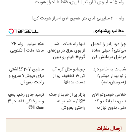
وام 15 میلیاردی آبان تتر | فوری، فقط با احراز هویت
وام 200 میلیونی آبان تتر. همین الان احراز هویت کن!
مطالب پیشنهادی
چرا درد زانو را تحمل
تنها راه خلاص شدن
150 میلیون وام 24
می‌کنی؟ خیلی ساده
از بوی عرق در روزهای
ماهه ملت | تکنوپی
درمنزل درمانش کن
گرم🔥 فیلم رو ببین
شب‌ها به خاطر درد
چربیاتو مثل کره آب
ماشین 207 گذاشتی
زانو بیدار میشی؟
کن🔥 تخفیف رو از
برای فروش؟ سریع و
(◂پرسش‌نامه)
دست نده😉
راحت بفروش
خلافی خودروتو الان
بازار پر از خریدار جک
ترمیم جای زخم، بخیه
ببین، با پلاک و کد
S3 / ماشینتو به
و سوختگی فقط در 3
ملی، بدون نیاز به
راحتی بفروش
هفته!!😍
مراجعه حضوری
ارسال نظرات