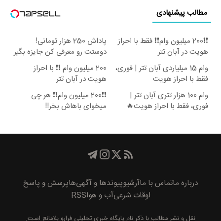
مطالب پیشنهادی
❗❗200 میلیون وام❗❗ فقط با احراز
پاداش 250 هزار تومانی!
هویت در آبان تتر
دوستت رو معرفی کن جایزه بگیر
😍
وام 15 میلیاردی آبان تتر | فوری،
200 میلیون وام ❗❗ با احراز
فقط با احراز هویت
هویت در آبان تتر
وام 100 هزار تتری آبان تتر |
❗❗200 میلیون وام❗❗ هر چی
فوری، فقط با احراز هویت🔥
میخوای باهاش بخر!!
درباره ما
تماس با ما
آرشیو
پیوند‌ها و آگهی‌ها
پرسش و پاسخ
اوقات شرعی
آب و هوا
RSS
نقل و نشر مطالب با ذکر نام
پايگاه خبری تحليلی فرارو
بلامانع است.