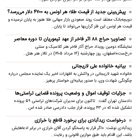
پیش‌بینی جدید از قیمت طلا؛ هر اونس به ۴۷۰۰ دلار می‌رسد؟
دویچه‌بانک معتقد است روند صعودی بازار جهانی طلا هنوز به پایان نرسیده و
قیمت هر اونس این فلز گران‌بها می‌تواند تا پایان…
تصاویر؛ حراج ۸۸ اثر فاخر از عهد تیموریان تا دوره معاصر
نمایشگاه دومین رویداد حراج آثار فاخر هنر کلاسیک و سنتی
«رخ‌ست»اصفهان، روز چهارشنبه (۱۴ مرداد ۱۴۰۵) در تالار هنر هتل…
بیانیه خانواده علی لاریجانی
خانواده شهید لاریجانی در واکنش به اظهارات اخیر یک نماینده مجلس درباره
چگونگی شهادت وی، با صدور بیانیه‌ای خواستار پرهیز…
جزئیات توقیف اموال و وضعیت پرونده قضایی تراستی‌ها
دادستان تهران گفت: تاکنون برای مدیران شرکت‌های تراستی ۵۹ پرونده
تشکیل شده که در ۴۳ پرونده، قرار جلب دادرسی صادر شده اس…
درخواست زیدآبادی برای برخورد قاطع با خرازی
زیدآبادی نوشت: «اگر قرار به پاسخگو کردن آقای خرازی در برابر ادعاهایش
باشد، این اقدام باید طبق موازین قانونی و رعایت…