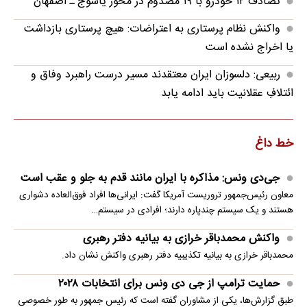
تصادف ۱۲ خودرو با ۱۹ مصدوم در محور یاسوج ـ اصفهان
واکنش نظام پرستاری به اعتراضات: هیچ پرستاری بازداشت
یا اخراج نشده است
ربیعی: دلسوزان ایران معتقدند مسیر درست راهبرد وفاق و
ائتلافِ عقلانیت باید ادامه یابد
خط داغ
جی‌دی ونس: مذاکره با ایران مانند قدم به جلو و عقب است
معاون رئیس‌جمهور تروریست آمریکا گفت: ایرانی‌ها افراد فوق‌العاده دشواری
هستند و یک سیستم چندپاره دارند؛ افرادی در سیستم…
واکنش محمدباقر خرازی به بیانیه دفتر رهبری
محمدباقر خرازی به بیانیه تکذیبیه دفتر رهبری واکنش نشان داد.
حمایت ترامپ از جی دی ونس برای انتخابات ۲۰۲۸
طبق گزارش‌ها، یکی از مشاوران گفته است که رئیس جمهور به طور خصوصی