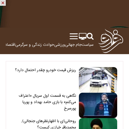
سیاست
جام جهانی
ورزشی
حوادث
زندگی و سرگرمی
اقتصاد
علم
ریزش قیمت خودرو چقدر احتمال دارد؟
نگاهی به قسمت اول سریال «اعتراف
می‌کنم» با بازی حامد بهداد و پوریا
پورسرخ
روحانی‌ای با اظهارنظرهای جنجالی/
محمدباقر خرازی کیست؟