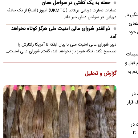
حمله به یک کشتی در سواحل عمان
عملیات تجارت دریایی بریتانیا (UKMTO) امروز (شنبه) از یک حادثه
نگی در
دریایی در سواحل عمان خبر داد.
فضای
ذوالقدر: شورای عالی امنیت ملی هرگز کوتاه نخواهد
 خود
آمد
دبیر شورای عالی امنیت ملی با بیان اینکه تا آمریکا رفتارش را
تصحیح نکند، تنگه هرمز باز نخواهد شد، گفت: شورای عالی امنیت…
میمات
راهنمای خرید خودرو با یک میلیارد بودجه
 قبل و
خریداران با بوجه کمتر از یک میلیارد تومان می‌توانند سراغ
دم به
گزارش و تحلیل
خودروهای کارکرده کوییک، ساینا، تیبا و پژو پارس بروند
کنایه نماینده پایداری به پزشکیان/ دستاوردتان این
 در
است که قحطی نیامد؟!
 قرار
نماینده قم در مجلس به گزارش اخیر پزشکیان درباره شرایط کشور،
واکنشی کنایه‌آمیز نشان داد.
عراقچی: توافق با عمان نزدیک است/ این تفاهم
 در
به‌معنی بازگشایی تنگه هرمز نیست
تا