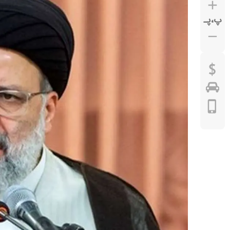
پ
،
پـ