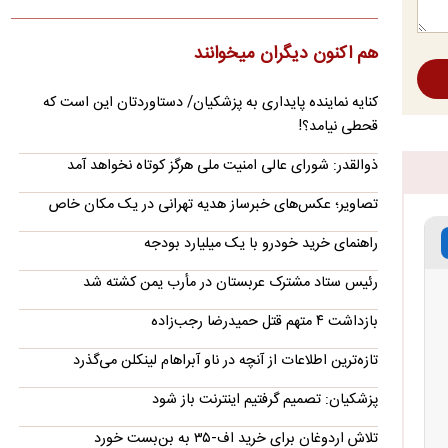
شهید علی لاریجانی در بخشی از این دست‌نوشته‌ها یادآور شده:
امروز عصر مجلس به تمام وزرا رأی اعتماد داد. نوع دفاع…
هم اکنون دیگران میخوانند
آینده تنگه هرمز از نگاه احمد زیدآبادی/ یک سخن،
دو منظور
کنایه نماینده پایداری به پزشکیان/ دستاوردتان این است که
احمد زیدآبادی گفت: «مقام‌های ایران و آمریکا هر دو می‌گویند که
قحطی نیامد؟!
تنگه‌ی هرمز دیگر به وضعیت سابق خود باز نخواهد گشت!…
ذوالقدر: شورای عالی امنیت ملی هرگز کوتاه نخواهد آمد
تأیید ربایش و قتل مداح «حمیدرضا رجب‌زاده»
تصاویر؛ عکس‌های خبرساز هدیه تهرانی در یک مکان خاص
یک منبع با تأیید حادثه ربایش و قتل حمیدرضا رجب‌زاده اعلام کرد:
تحقیقات پلیسی و قضایی برای شناسایی و دستگیری عوامل این…
راهنمای خرید خودرو با یک میلیارد بودجه
بورس دوباره رکورد زد
رئیس ستاد مشترک عربستان در مأرب یمن کشته شد
شاخص کل بورس تهران برای نخستین ‌بار وارد کانال ۵.۵ میلیون
واحد شد
بازداشت ۴ متهم قتل حمیدرضا رجب‌زاده
سخنگوی قوه قضائیه:
تازه‌ترین اطلاعات از آنچه در ناو آبراهام لینکلن می‌گذرد
محمدباقر خرازی به دادگاه ویژه روحانیت احضار شد
اصغر جهانگیر گفت: بر اساس آخرین اطلاعات، محمدباقر خرازی امروز
پزشکیان: تصمیم گرفتیم اینترنت باز شود
شنبه به دادگاه ویژه روحانیت احضار شده و پرونده وی تحت…
تلاش اردوغان برای خرید اف-۳۵ به بن‌بست خورد