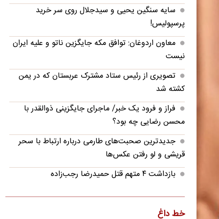
سایه سنگین یحیی و سیدجلال روی سر خرید
پرسپولیس!
معاون اردوغان: توافق مکه جایگزین ناتو و علیه ایران
نیست
تصویری از رئیس ستاد مشترک عربستان که در یمن
کشته شد
فراز و فرود یک خبر/ ماجرای جایگزینی ذوالقدر با
محسن رضایی چه بود؟
جدیدترین صحبت‌های طارمی درباره ارتباط با سحر
قریشی و لو رفتن عکس‌ها
بازداشت ۴ متهم قتل حمیدرضا رجب‌زاده
ببینید؛ خلاصه بازی یوونتوس ۱ - اینتر ۲ | دوستانه
در استرالیا
خط داغ