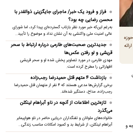
بی‌اعتمادی ایران به آمریکا بر مذاکرات هرمز با عمان
فراز و فرود یک خبر/ ماجرای جایگزینی ذوالقدر با
سایه انداخته است
محسن رضایی چه بود؟
اینتر یونتوس را در استرالیا شکست داد
به‌رغم این‌که خبر مورد نظر بازتاب گسترده‌ای پیدا کرد، اما شورای
عالی امنیت ملی واکنشی به آن نشان نداد و موضوع را تأیید…
تصاویری زیبا از باران تابستانی در ارتفاعات دماوند
حوزه
جدیدترین صحبت‌های طارمی درباره ارتباط با سحر
رائه
زلنسکی برای خرید پدافند هوایی به اسرائیل رو
قریشی و لو رفتن عکس‌ها
انداخت
مهدی طارمی در مورد تصاویر پخش شده او و سحر قریشی
اظهاراتی را مطرح کرده است.
سقوط بالگرد سیکورسکی آمریکا و وضعیت ۲ خلبان
ولان
بازداشت ۴ متهم قتل حمیدرضا رجب‌زاده
تیم جدید مجتبی جباری مشخص شد
برخی گزارش‌ها مدعی هستند که ۴ نفر از متهمان قتل حمیدرضا
رجب‌زاده، مداح، دستگیر شده‌اند.
تازه‌ترین اطلاعات از آنچه در ناو آبراهام لینکلن
می‌گذرد
خانواده‌های ملوانان و تفنگداران دریایی حاضر در ناو هواپیمابر
آبراهام لینکلن، از شرایط بد و کمبود امکانات مناسب زندگی…
ه و