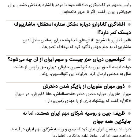
رئیس‌جمهور در گفت‌وگوی صادقانه خود با مردم با اشاره به تلاش دشمن برای
فروپاشی ایران، گفت: اگر تا امروز مانده‌ایم،…
افشاگری کاناوارو درباره مشکل ستاره استقلال؛ ماشاریپوف
دیسک کمر دارد؟!
فابیو کاناوارو با تشریح تلاش‌های انجام‌شده برای رساندن جلال‌الدین
ماشاریپوف به جام جهانی تأکید کرد که برخلاف تصورها،…
کنوانسیون دریای خزر چیست و سهم ایران از آن چه می‌شود؟
دولت لایحه الحاق ایران به کنوانسیون حقوقی دریای خزر را پس از هشت
سال به مجلس ارسال کرد. جزئیات این کنوانسیون، روند…
ذوق مهران غفوریان از بازیگر شدن دخترش
مهران غفوریان درباره حضور دختر هفت‌ساله‌اش، هانا غفوریان، در سریال
«کلاغ» گفت که پیشنهاد بازی او را مهدی زمین‌پرداز…
ظریف: چین و روسیه شرکای مهم ایران هستند، اما نه
جایگزین همه جهان
دیپلمات پیشین ایران بیان کرد که چین و روسیه شرکای مهم ایران در آینده
خواهند بود، اما این روابط نباید جایگزین تعامل با…