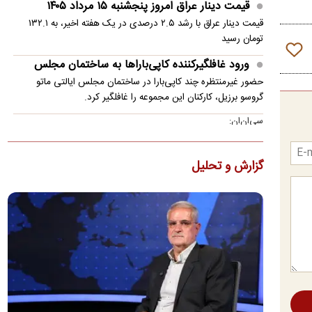
قیمت دینار عراق امروز پنجشنبه ۱۵ مرداد ۱۴۰۵
قیمت دینار عراق با رشد ۲.۵ درصدی در یک هفته اخیر، به ۱۳۲.۱
تومان رسید
ورود غافلگیرکننده کاپی‌باراها به ساختمان مجلس
حضور غیرمنتظره چند کاپی‌بارا در ساختمان مجلس ایالتی ماتو
گروسو برزیل، کارکنان این مجموعه را غافلگیر کرد.
سی‌ان‌ان:
توافقی در مورد تنگه هرمز در حال شکل‌گیری است؛
اما نه توافقی که ترامپ بخواهد
گزارش و تحلیل
یک مقام ارشد کشورهای خلیج فارس که با روند مذاکرات آشناست،
اظهار داشت که احتمال دستیابی به توافق تا روز جمعه حدود ۵۰ به…
برخورد قطعه ۴ تنی از موشک اسپیس ایکس به ماه
یک قطعه ۴ تنی از موشک اسپیس ایکس به طور غیر عمد به ماه
برخورد کرد.
واکنش پزشکیان به حواشی پیام رهبر انقلاب درباره
تفاهم‌نامه آتش‌بس
رهبری فرموده بودند که اگر سه‌چهارم اعضای شعام موافق باشند، من