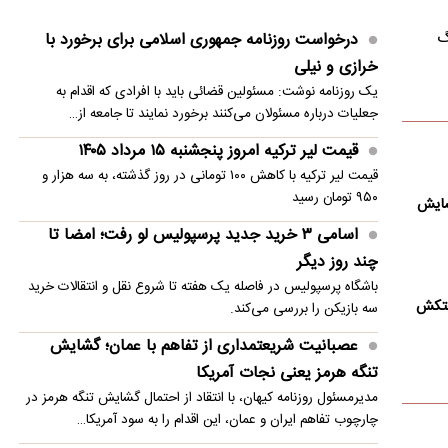
اختلاف میان ترامپ و هگست بر سر ذخایر
گ
درخواست روزنامه جمهوری اسلامی برای برخورد با
تسلیحاتی/ کاخ سفید رد کرد
خرازی و نیلی
یک روزنامه نوشت: مسئولین قضائی باید با افرادی که اقدام به
قیمت دینار عراق امروز پنجشنبه ۱۵ مرداد ۱۴۰۵
جعلیات درباره مسئولان می‌کنند برخورد نمایند تا جامعه از…
ترامپ: ترجیح می‌دهم با ایران به توافق برسم
قیمت لیر ترکیه امروز پنجشنبه ۱۵ مرداد ۱۴۰۵
تصویر؛ حرکت عجیب وینیسیوس در اینستاگرام
قیمت لیر ترکیه با کاهش ۱۰۰ تومانی در روز گذشته، به سه هزار و
۹۵۰ تومان رسید
شایش
ثروت افسانه‌‌ای دیوید بکهام
اسامی ۳ خرید جدید پرسپولیس لو رفت؛ امضا تا
چند روز دیگر
باشگاه پرسپولیس در فاصله یک هفته تا شروع نقل و انتقالات خرید
فتکش
سه بازیکن را بررسی می‌کند.
عصبانیت شریعتمداری از تفاهم با عمان؛ گشایش
تنگه هرمز یعنی نجات آمریکا
مدیرمسئول روزنامه کیهان، با انتقاد از احتمال گشایش تنگه هرمز در
چارچوب تفاهم ایران و عمان، این اقدام را به سود آمریکا…