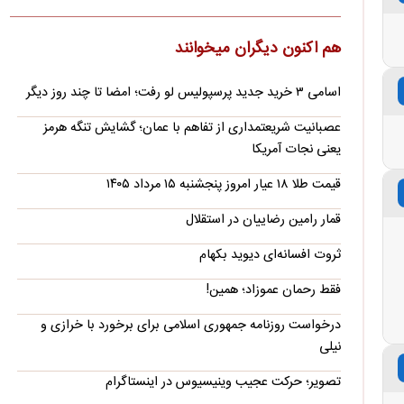
تصاویر ماهواره‌ای از نشت نفت کشتی یونانی در تنگه
هم اکنون دیگران میخوانند
هرمز
یک کشتی یونانی که در تلاش بود از طریق سمت عمانی از تنگه عبور
اسامی ۳ خرید جدید پرسپولیس لو رفت؛ امضا تا چند روز دیگر
کند، هدف حمله قرار گرفت.
قیمت جدید بنزین سوپر اعلام شد
عصبانیت شریعتمداری از تفاهم با عمان؛ گشایش تنگه هرمز
یعنی نجات آمریکا
حجم عرضه بنزین ویژه یا همان سوپر در بورس انرژی ۲۴۰ هزار لیتر
بوده و نرخ عرضه ۸۴۶ هزار ریال است.
قیمت طلا ۱۸ عیار امروز پنجشنبه ۱۵ مرداد ۱۴۰۵
واکنش رامین بعد از جدایی رسمی از استقلال؛ او در
قمار رامین رضاییان در استقلال
مایورکا چه‌کار می‌کند؟!
رامین رضاییان بعد از جدایی رسمی از استقلال استوری جدیدی را
ثروت افسانه‌‌ای دیوید بکهام
در فضای مجازی به اشتراک گذاشته است.
فقط رحمان عموزاد؛ همین!
بقائی: برنامه‌ای برای سفر عراقچی و قالیباف به
درخواست روزنامه جمهوری اسلامی برای برخورد با خرازی و
پاکستان یا قطر نیست / بیانیه مشترک ایران و عمان در
نیلی
مرحله بررسی و تدوین نهایی است
سخنگوی وزارت خارجه گفت: تفاهم ایران و عمان به خودی خود
تصویر؛ حرکت عجیب وینیسیوس در اینستاگرام
نمی‌تواند به معنای تضمین امنیت کامل برای کشتی‌های عبوری از…