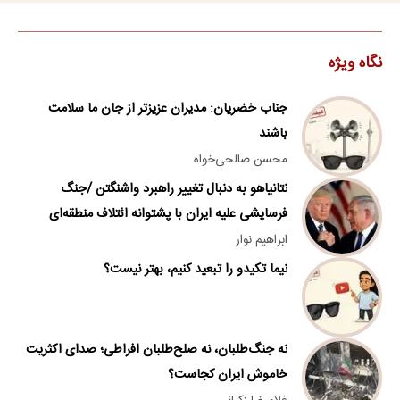
باید با عمان در تنگه هرمز وضعیت
داشته باشد/ ترامپ درباره
حقوقی ایجاد کند
نداشتن قصد برای تغییر نظام در
ایران دروغ می‌گوید
نگاه ویژه
جناب خضریان: مدیران عزیزتر از جان ما سلامت
باشند
محسن صالحی‌خواه
نتانیاهو به دنبال تغییر راهبرد واشنگتن /جنگ
فرسایشی علیه ایران با پشتوانه ائتلاف منطقه‌ای
ابراهیم نوار
نیما تکیدو را تبعید کنیم، بهتر نیست؟
نه جنگ‌طلبان، نه صلح‌طلبان افراطی؛ صدای اکثریت
خاموش ایران کجاست؟