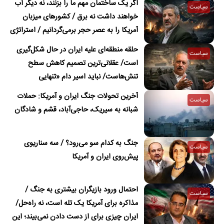
اگر یک ساختمان مهم ما را بزنند، نه دیگر آب
سیاست
خواهند داشت نه برق / کشورهای میزبان
آمریکا را به عصر حجر برمی‌گردانیم / استراتژی
باید سر در برابر چشم باشد / پختن قورباغه
حلقه منطقه‌ای علیه ایران در حال شکل‌گیری
سیاست
در آب جوش بسیار خطرناک است
است/ عقلانی‌ترین تصمیم کاهش سطح
تنش‌هاست/ نباید اسیر دام «تنهایی
استراتژیک» شویم/ فضا صرفا به نفع
آخرین تحولات جنگ ایران و آمریکا: حملات
سیاست
تندروهاست/ وضعیت فعلی را کنترل نکنیم به
شبانه به سیریک، حاجی‌آباد، قشم و شادگان
جنگ ویرانگر می‌رسیم
جنگ به کدام سو می‌رود؟ / سه سناریوی
سیاست
پیش‌روی ایران و آمریکا
احتمال ورود بازیگران بیشتری به جنگ /
سیاست
مذاکره برای آمریکا یک تله است، نه راه‌حل/
ایران چیزی برای از دست دادن نمی‌بیند؛ این