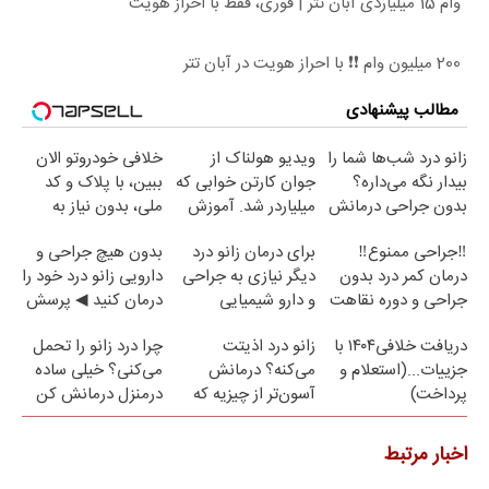
وام 15 میلیاردی آبان تتر | فوری، فقط با احراز هویت
200 میلیون وام ❗❗ با احراز هویت در آبان تتر
مطالب پیشنهادی
زانو درد شب‌ها شما را
ویدیو هولناک از
خلافی خودروتو الان
بیدار نگه می‌داره؟
جوان کارتن خوابی که
ببین، با پلاک و کد
بدون جراحی درمانش
میلیاردر شد. آموزش
ملی، بدون نیاز به
کن!
رایگان
مراجعه حضوری
‼️جراحی ممنوع‼️
برای درمان زانو درد
بدون هیچ جراحی و
درمان کمر درد بدون
دیگر نیازی به جراحی
دارویی زانو درد خود را
جراحی و دوره نقاهت
و دارو شیمیایی
درمان کنید ◀ پرسش
نیست(پرسش‌نامه)
نامه ▶
دریافت خلافی۱۴۰۴ با
زانو درد اذیتت
چرا درد زانو را تحمل
جزییات...(استعلام و
می‌کنه؟ درمانش
می‌کنی؟ خیلی ساده
پرداخت)
آسون‌تر از چیزیه که
درمنزل درمانش کن
فکر
می‌کنی✅پرسشنامه
اخبار مرتبط