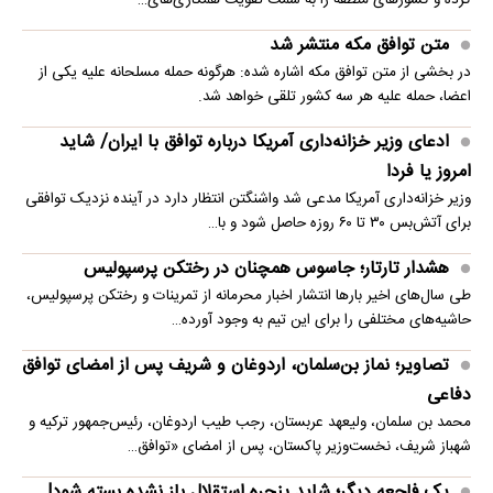
کرده و کشورهای منطقه را به سمت تقویت همکاری‌های…
متن توافق مکه منتشر شد
در بخشی از متن توافق مکه اشاره شده: هرگونه حمله مسلحانه علیه یکی از
اعضا، حمله علیه هر سه کشور تلقی خواهد شد.
ادعای وزیر خزانه‌داری آمریکا درباره توافق با ایران/ شاید
امروز یا فردا
وزیر خزانه‌داری آمریکا مدعی شد واشنگتن انتظار دارد در آینده نزدیک توافقی
برای آتش‌بس ۳۰ تا ۶۰ روزه حاصل شود و با…
هشدار تارتار؛ جاسوس همچنان در رختکن پرسپولیس
طی سال‌های اخیر بارها انتشار اخبار محرمانه از تمرینات و رختکن پرسپولیس،
حاشیه‌های مختلفی را برای این تیم به وجود آورده…
تصاویر؛ نماز بن‌سلمان، اردوغان و شریف پس از امضای توافق
دفاعی
محمد بن سلمان، ولیعهد عربستان، رجب طیب اردوغان، رئیس‌جمهور ترکیه و
شهباز شریف، نخست‌وزیر پاکستان، پس از امضای «توافق…
یک فاجعه دیگر؛ شاید پنجره استقلال باز نشده بسته شود!