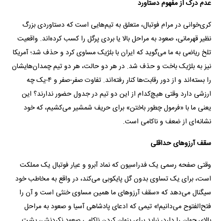
عدم درک از مفهوم دستاورد
کری‌خوانی در مرام فوتبال، متعلق به تیم‌هایی است که دستاوردی بزرگ
نظیر قهرمانی، صعود به مراحل بالا یا بردی پرگل را کسب کرده‌اند. واقعیت
تلخ ریاضی به ما می‌گوید که ایران با بلژیک مساوی کرد و حذف شد؛ آمریکا
نیز به بلژیک باخت و حذف شد. در هر دو حالت، هر دو تیم چمدان‌هایشان
را بسته‌اند و از دور رقابت‌ها کنار رفته‌اند. تفاوت صفر-صفر و ۴-یک چه
ارزشی دارد وقتی هیچ‌کدام از این دو تیم در جدول حضور ندارند؟ این
یعنی ما با «فرمول چطور باختن» برای حریف شمشیر می‌کشیم، که خود
نشانه‌ای از ضعف و ناکامی است.
سقف آرزوهای حداقلی
وقتی صفحه رسمی یک فدراسیون که نماد آبرو و عیار فوتبال یک مملکت
است، برای یک تساوی بدون گل پایکوبی می‌کند، در واقع به مخاطب خود
سیگنال می‌دهد که «سقف آرزوهای ما همین مساوی خنثی است و آن را
فتح‌الفتوح می‌دانیم!» تیمی که ادعای پادشاهی آسیا و صعود به مراحل
بالای جهان را دارد، نباید برای پنهان کردن ناکامی صعود نکردنش، پشت