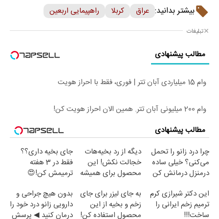
بیشتر بدانید:
عراق
کربلا
راهپیمایی اربعین
تبلیغات
مطالب پیشنهادی
وام 15 میلیاردی آبان تتر | فوری، فقط با احراز هویت
وام 200 میلیونی آبان تتر. همین الان احراز هویت کن!
مطالب پیشنهادی
چرا درد زانو را تحمل
دیگه از رد بخیه‌هات
جای بخیه داری؟؟
می‌کنی؟ خیلی ساده
خجالت نکش! این
فقط در 3 هفته
درمنزل درمانش کن
محصول برای همیشه
ترمیمش کن!😍
درمانش می‌کنه
این دکتر شیرازی کرم
به جای لیزر برای جای
بدون هیچ جراحی و
ترمیم زخم ایرانی را
زخم و بخیه از این
دارویی زانو درد خود را
ساخت!!!
محصول استفاده کن!
درمان کنید ◀ پرسش