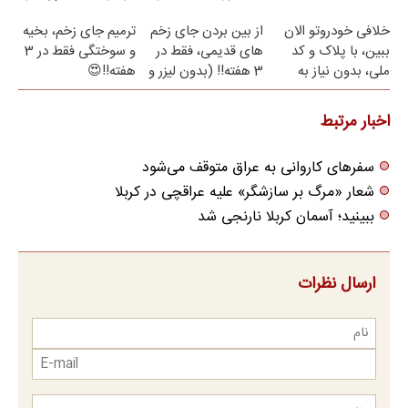
نامه ▶
خلافی خودروتو الان
از بین بردن جای زخم
ترمیم جای زخم، بخیه
ببین، با پلاک و کد
های قدیمی، فقط در
و سوختگی فقط در 3
ملی، بدون نیاز به
3 هفته!! (بدون لیزر و
هفته!!😍
مراجعه حضوری
جراحی)
اخبار مرتبط
سفر‌های کاروانی به عراق متوقف می‌شود
شعار «مرگ بر سازشگر» علیه عراقچی در کربلا
ببینید؛ آسمان کربلا نارنجی شد
ارسال نظرات