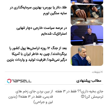
طلا، دلار یا بورس؛ بهترین سرمایه‌گذاری در
سایه سنگین تورم
در عرصه سیاست خارجی دچار تنهایی
استراتژیک شده‌ایم
بعد از جنگ ۱۲ روزه تراستی‌ها پول کشور را
برنگرداندند/ چین به خاطر ایران با آمریکا
درگیر نمی‌شود/ ظرفیت تولید و واردات بنزین
کشور در جنگ آسیب دید/حدود ۶۰ روز
توانایی ذخیره نفت در محاصره را داریم
تبلیغات
مطالب پیشنهادی
جای بخیه داری؟؟ فقط در 3 هفته
از بین بردن جای زخم های
ترمیمش کن!😍
قدیمی، فقط در 3 هفته!! (بدون
لیزر و جراحی)