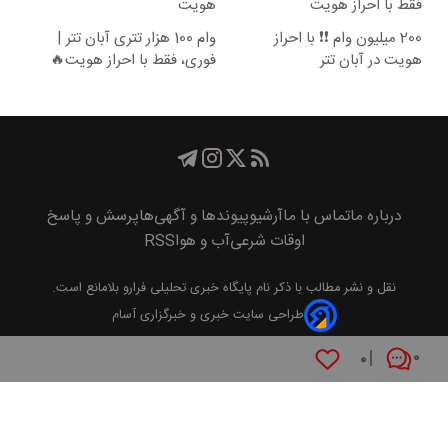
فقط با احراز هویت
هویت
200 میلیون وام ❗❗ با احراز
وام 100 هزار تتری آبان تتر |
هویت در آبان تتر
فوری، فقط با احراز هویت🔥
درباره ما
تماس با ما
آرشیو
پیوند‌ها و آگهی‌ها
پرسش و پاسخ
اوقات شرعی
آب و هوا
RSS
نقل و نشر مطالب با ذکر نام
پايگاه خبری تحليلی فرارو
بلامانع است.
طراحی سایت خبری و خبرگزاری آسام
۰
۰