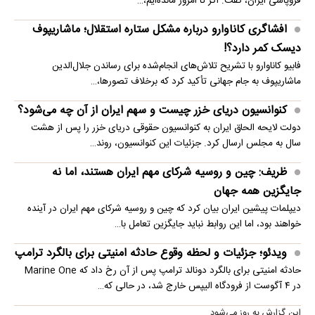
فروپاشی ایران، گفت: اگر تا امروز مانده‌ایم،…
افشاگری کاناوارو درباره مشکل ستاره استقلال؛ ماشاریپوف
دیسک کمر دارد؟!
فابیو کاناوارو با تشریح تلاش‌های انجام‌شده برای رساندن جلال‌الدین
ماشاریپوف به جام جهانی تأکید کرد که برخلاف تصورها،…
کنوانسیون دریای خزر چیست و سهم ایران از آن چه می‌شود؟
دولت لایحه الحاق ایران به کنوانسیون حقوقی دریای خزر را پس از هشت
سال به مجلس ارسال کرد. جزئیات این کنوانسیون، روند…
ظریف: چین و روسیه شرکای مهم ایران هستند، اما نه
جایگزین همه جهان
دیپلمات پیشین ایران بیان کرد که چین و روسیه شرکای مهم ایران در آینده
خواهند بود، اما این روابط نباید جایگزین تعامل با…
ویدئو؛ جزئیات و لحظه وقوع حادثه امنیتی برای بالگرد ترامپ
حادثه امنیتی برای بالگرد دونالد ترامپ پس از آن رخ داد که Marine One
در ۴ آگوست از فرودگاه الیپس خارج شد، در حالی که…
این گزارش به روز می‌شود...