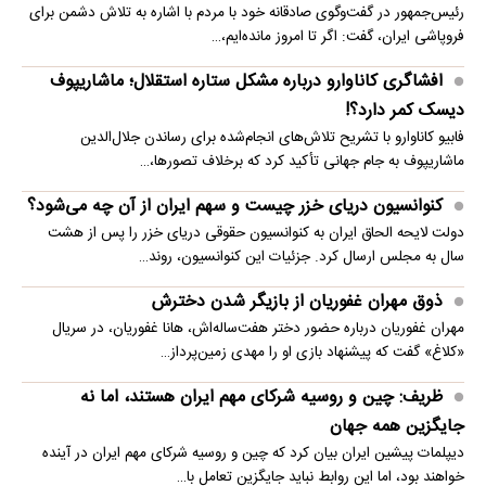
رئیس‌جمهور در گفت‌وگوی صادقانه خود با مردم با اشاره به تلاش دشمن برای
فروپاشی ایران، گفت: اگر تا امروز مانده‌ایم،…
افشاگری کاناوارو درباره مشکل ستاره استقلال؛ ماشاریپوف
دیسک کمر دارد؟!
فابیو کاناوارو با تشریح تلاش‌های انجام‌شده برای رساندن جلال‌الدین
ماشاریپوف به جام جهانی تأکید کرد که برخلاف تصورها،…
کنوانسیون دریای خزر چیست و سهم ایران از آن چه می‌شود؟
دولت لایحه الحاق ایران به کنوانسیون حقوقی دریای خزر را پس از هشت
سال به مجلس ارسال کرد. جزئیات این کنوانسیون، روند…
ذوق مهران غفوریان از بازیگر شدن دخترش
مهران غفوریان درباره حضور دختر هفت‌ساله‌اش، هانا غفوریان، در سریال
«کلاغ» گفت که پیشنهاد بازی او را مهدی زمین‌پرداز…
ظریف: چین و روسیه شرکای مهم ایران هستند، اما نه
جایگزین همه جهان
دیپلمات پیشین ایران بیان کرد که چین و روسیه شرکای مهم ایران در آینده
خواهند بود، اما این روابط نباید جایگزین تعامل با…