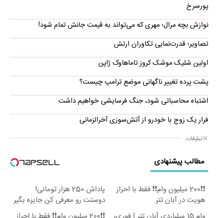
پورسرخ
نوازش بچه مرال؛ مهری که می‌تواند به قیمت جانش تمام شود!
تصاویر؛ قدرت‌نمایی تکاوران ارتش
اولین شلیک موشک کروز تاماهاوک ژاپن
پشت پرده تغییر ناگهانی موضع ترامپ چیست؟
اشتباه محاسباتی شود، جنگ فرسایشی خواهیم داشت
فرار یک زوج با خودرو از آتش‌سوزی آخرالزمانی
تبلیغات
مطالب پیشنهادی
❗❗200 میلیون وام❗❗ فقط با احراز
پاداش 250 هزار تومانی!
هویت در آبان تتر
دوستت رو معرفی کن جایزه بگیر
😍
وام 15 میلیاردی آبان تتر | فوری،
❗❗200 میلیون وام❗❗ فقط با احراز