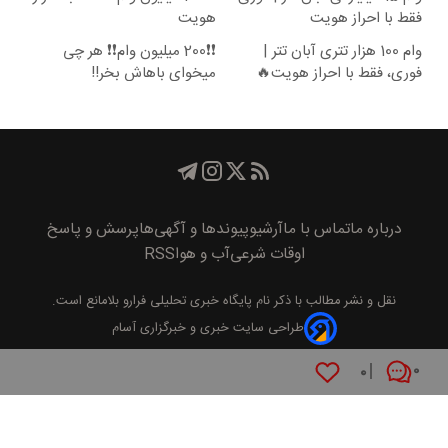
فقط با احراز هویت
هویت
وام 100 هزار تتری آبان تتر |
❗❗200 میلیون وام❗❗ هر چی
فوری، فقط با احراز هویت🔥
میخوای باهاش بخر!!
درباره ما
تماس با ما
آرشیو
پیوند‌ها و آگهی‌ها
پرسش و پاسخ
اوقات شرعی
آب و هوا
RSS
نقل و نشر مطالب با ذکر نام
پايگاه خبری تحليلی فرارو
بلامانع است.
طراحی سایت خبری و خبرگزاری آسام
۰
۰