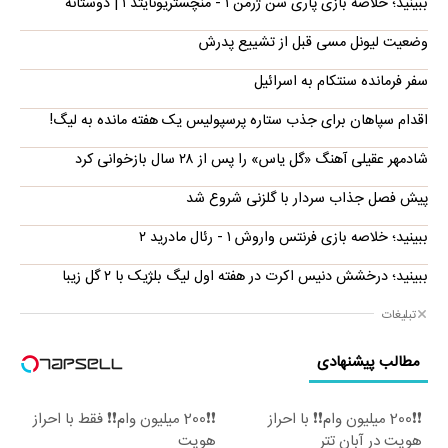
ببینید؛ خلاصه بازی پاری سن ژرمن ۱ - منچستریونایتد ۱ | دوستانه
وضعیت لیونل مسی قبل از تشییع پدرش
سفر فرمانده سنتکام به اسرائیل
اقدام سپاهان برای جذب ستاره پرسپولیس یک هفته مانده به لیگ!
شادمهر عقیلی آهنگ «گل یاس» را پس از ۲۸ سال بازخوانی کرد
پیش فصل جذاب سردار با گلزنی شروع شد
ببینید؛ خلاصه بازی فرنتس واروش ۱ - رئال مادرید ۲
ببینید؛ درخشش دنیس اکرت در هفته اول لیگ بلژیک با ۲ گل زیبا
تبلیغات
مطالب پیشنهادی
❗❗200 میلیون وام❗❗ با احراز
❗❗200 میلیون وام❗❗ فقط با احراز
هویت در آبان تتر
هویت