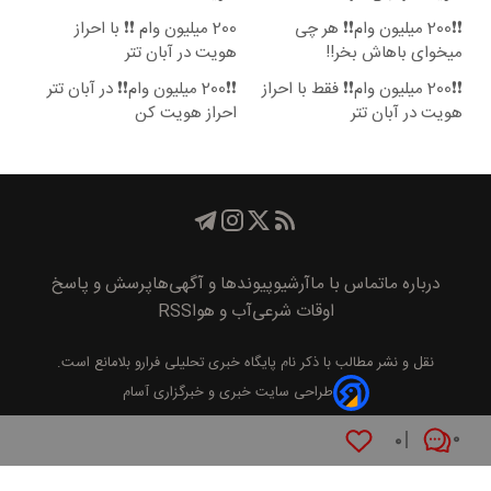
❗❗200 میلیون وام❗❗ هر چی
200 میلیون وام ❗❗ با احراز
میخوای باهاش بخر!!
هویت در آبان تتر
❗❗200 میلیون وام❗❗ فقط با احراز
❗❗200 میلیون وام❗❗ در آبان تتر
هویت در آبان تتر
احراز هویت کن
درباره ما
تماس با ما
آرشیو
پیوند‌ها و آگهی‌ها
پرسش و پاسخ
اوقات شرعی
آب و هوا
RSS
نقل و نشر مطالب با ذکر نام
پايگاه خبری تحليلی فرارو
بلامانع است.
طراحی سایت خبری و خبرگزاری آسام
۰
۰