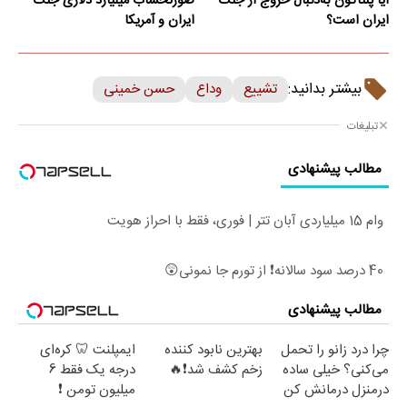
آیا پنتاگون به‌دنبال خروج از جنگ
صورتحساب میلیارد دلاری جنگ
ایران است؟
ایران و آمریکا
بیشتر بدانید:
تشییع
وداع
حسن خمینی
تبلیغات
مطالب پیشنهادی
وام 15 میلیاردی آبان تتر | فوری، فقط با احراز هویت
40 درصد سود سالانه❗ از تورم جا نمونی😲
مطالب پیشنهادی
چرا درد زانو را تحمل
بهترین نابود کننده
ایمپلنت 🦷 کره‌ای
می‌کنی؟ خیلی ساده
زخم کشف شد❗🔥
درجه یک فقط 6
درمنزل درمانش کن
میلیون تومن ❗