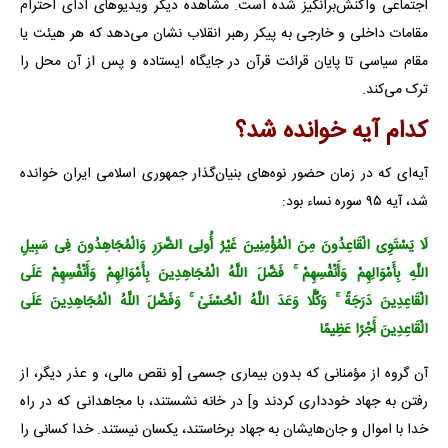
اجتماعی واکنش‌برانگیز شده است. مشاهده دیگر ویدیوهای ادای احترام
مقامات داخلی و خارجی به پیکر رهبر انقلاب نشان می‌دهد که هر هیئت یا
مقام سیاسی تا پایان قرائت قرآن در جایگاه ایستاده و پس از آن محل را
ترک می‌کند.
کدام آیه خوانده شد؟
آیه‌ای که در زمان حضور نوه‌های بنیان‌گذار جمهوری اسلامی ایران خوانده
شد، آیه ۹۵ سوره نساء بود:
لَا یَسْتَوِی الْقَاعِدُونَ مِنَ الْمُؤْمِنِینَ غَیْرُ أُولِی الضَّرَرِ وَالْمُجَاهِدُونَ فِی سَبِیلِ
اللَّهِ بِأَمْوَالِهِمْ وَأَنْفُسِهِمْ ۚ فَضَّلَ اللَّهُ الْمُجَاهِدِینَ بِأَمْوَالِهِمْ وَأَنْفُسِهِمْ عَلَى
الْقَاعِدِینَ دَرَجَةً ۚ وَکُلًّا وَعَدَ اللَّهُ الْحُسْنَىٰ ۚ وَفَضَّلَ اللَّهُ الْمُجَاهِدِینَ عَلَى
الْقَاعِدِینَ أَجْرًا عَظِیمًا
آن گروه از مؤمنانی که بدون بیماری جسمی [و نقص مالی، و عذر دیگر، از
رفتن به جهاد خودداری کردند و] در خانه نشستند، با مجاهدانی که در راه
خدا با اموال و جان‌هایشان به جهاد برخاستند، یکسان نیستند. خدا کسانی را