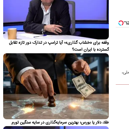
به‌دلیل فشارهایی که آورد و تحریم‌هایی که به‌کار بست، انتظار…
واکنش ترامپ به ادعاها درباره درگیری لفظی‌اش با
پیت هگست
ترامپ در واکنش به اخبار مبنی بر درگیری لفظی با پیت هگست
مدعی شد: این شایعه توسط "واشنگتن کامپوست" (The
Washington…
وقفه برای «خشاب گذاری»؛ آیا ترامپ در تدارک دور تازه تقابل
گسترده با ایران است؟
زلزله ۴ ریشتری بندرلنگه را لرزاند
زمین‌لرزه‌ای به بزرگی ۴ ریشتر حوالی بندر لنگه را در غرب هرمزگان
لرزاند.
ملی،
واکنش محمدباقر خرازی به بیانیه دفتر رهبری
محمدباقر خرازی به بیانیه تکذیبیه دفتر رهبری واکنش نشان داد.
جزئیات متن اولیۀ طرح راهبردی مدیریت تنگه هرمز
منتشر شد
عضو هیئت‌رئیسه مجلس گفت: متن اولیۀ طرح «اقدام راهبردی
تأمین امنیت و پیشرفت پایدار تنگۀ هرمز و خلیج‌فارس» در
کمیسیون…
طلا، دلار یا بورس؛ بهترین سرمایه‌گذاری در سایه سنگین تورم