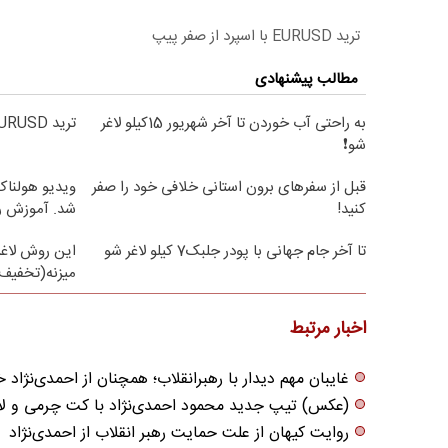
ترید EURUSD با اسپرد از صفر پیپ
مطالب پیشنهادی
به راحتی آب خوردن تا آخر شهریور 15کیلو لاغر
ترید EURUSD با اسپرد از صفر پیپ
شو❗
قبل از سفرهای برون استانی خلافی خود را صفر
ویدیو هولناک 
کنید!
شد. آموزش ر
تا آخر جام جهانی با پودر جلبک7 کیلو لاغر شو
این روش لاغر
میزنه(تخفیف 
اخبار مرتبط
غایبان مهم دیدار با رهبرانقلاب؛ همچنان از احمدی‌نژاد
(عکس) تیپ جدید محمود احمدی‌نژاد با کت چرمی و ل
روایت کیهان از علت حمایت رهبر انقلاب از احمدی‌نژاد