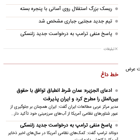
ریسک بزرگ استقلال روی آسانی با پنجره بسته
تیم جدید مجتبی جباری مشخص شد
پاسخ منفی ترامپ به درخواست جدید زلنسکی
سفر نخست‌وزیر پاکستان به عربستان در بحبوحه
تبلیغات
تلاش‌های دیپلماتیک
باد و گردوخاک در بخش‌هایی از کشور/ دریای
یت عرض
خط داغ
مازندران مواج است
درخواست العامری از گروه‌های مقاومت: فعلا حمله
ادعای الجزیره: عمان شرط انطباق توافق با حقوق
نکنید
بین‌الملل را مطرح کرد و ایران پذیرفت
مدیر مرکز عربی مطالعات ایران گفت: ایران همچنان بر جلوگیری از
تماس رودری با رئال مادرید: تصمیمم پیوستن به
عبور شناورهای نظامی آمریکا از آب‌های سرزمینی خود تأکید دار…
بارسلونا است
پاسخ منفی ترامپ به درخواست جدید زلنسکی
انفجارهای کنترل‌شده در استان بوشهر
دونالد ترامپ گفت: کمک‌های نظامی آمریکا در سال‌های اخیر ذخایر
آمریکا را کاهش داده است.