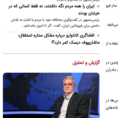
رئیس‌جمهور در گفت‌وگو با مردم؛
ساز فرو
ایران را همه مردم نگه داشتند، نه فقط کسانی که در
خیابان بودند
رئیس‌جمهور در گفت‌وگوی صادقانه خود با مردم با اشاره به تلاش
می‌شود.
دشمن برای فروپاشی ایران، گفت: اگر تا امروز مانده‌ایم،…
افشاگری کاناوارو درباره مشکل ستاره استقلال؛
ماشاریپوف دیسک کمر دارد؟!
فاده از
فابیو کاناوارو با تشریح تلاش‌های انجام‌شده برای رساندن جلال‌الدین
ماشاریپوف به جام جهانی تأکید کرد که برخلاف تصورها،…
گزارش و تحلیل
چنین در
کنوانسیون دریای خزر چیست و سهم ایران از آن چه
 مادران
می‌شود؟
دولت لایحه الحاق ایران به کنوانسیون حقوقی دریای خزر را پس از
هشت سال به مجلس ارسال کرد. جزئیات این کنوانسیون، روند…
ذوق مهران غفوریان از بازیگر شدن دخترش
س‌ها در
مهران غفوریان درباره حضور دختر هفت‌ساله‌اش، هانا غفوریان، در
سریال «کلاغ» گفت که پیشنهاد بازی او را مهدی زمین‌پرداز…
انه‌های
ظریف: چین و روسیه شرکای مهم ایران هستند، اما نه