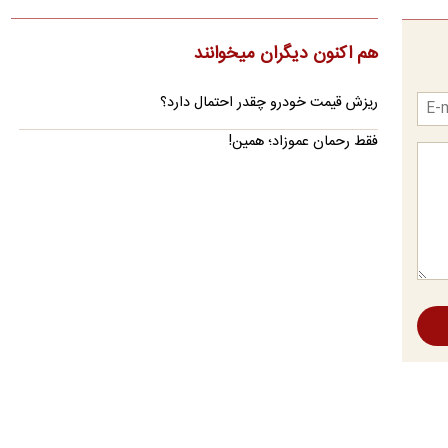
خبرنگار المیادین در تهران از وجود چشم‌اندازی مثبت برای حل‌وفصل
پرونده تنگه هرمز خبر داده و مدعی شده است ایران و عمان…
هم اکنون دیگران میخوانند
آمریکا برخی تحریم‌ها علیه هوانوردی ایران را لغو کرد
ریزش قیمت خودرو چقدر احتمال دارد؟
وزارت خزانه‌داری آمریکا نام چند شرکت هواپیمایی مرتبط با ایران را
از فهرست تحریم‌های خود خارج کرد.
فقط رحمان عموزاد؛ همین!
ادعای سی‌بی‌اس: توافق تنگه هرمز شامل عوارض عبور
کشتی‌ها نیست
طبق ادعای یک رسانه آمریکایی به نقل از برخی منابع، مذاکره جدید
ایران و عمان عوارض یا هزینه خدمات برای عبور از این آبراه…
رویترز: یک توییت ترامپ می‌تواند همه‌چیز را به هم
بزند
رویترز با اشاره به حساسیت جزئیات مذاکرات هشدار داده است که
«یک توییت از ترامپ می‌تواند باعث فروپاشی کل ماجرا شود.»
مقام خلیجی: شانس توافق ایران و آمریکا تا جمعه
«۵۰-۵۰» است
در حالی که واشنگتن از نزدیک شدن به توافق با تهران سخن