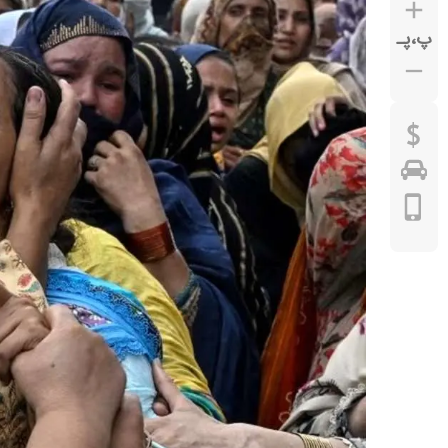
پ
،
پـ