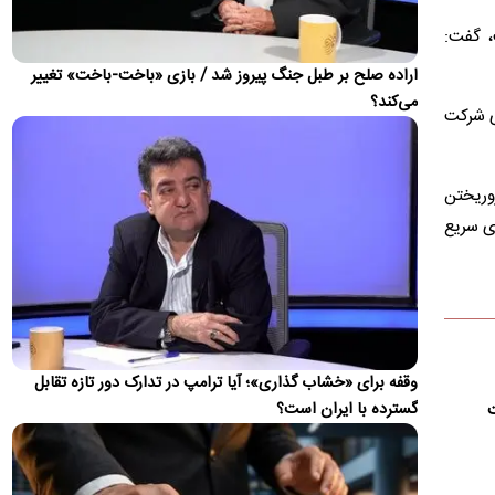
جایگزین همه جهان
، گفت:
دیپلمات پیشین ایران بیان کرد که چین و روسیه شرکای مهم ایران در
آینده خواهند بود، اما این روابط نباید جایگزین تعامل با…
اراده صلح بر طبل جنگ پیروز شد / بازی «باخت-باخت» تغییر
می‌کند؟
ویدئو؛ جزئیات و لحظه وقوع حادثه امنیتی برای
ای شرکت
بالگرد ترامپ
حادثه امنیتی برای بالگرد دونالد ترامپ پس از آن رخ داد که
وریختن
Marine One در ۴ آگوست از فرودگاه الیپس خارج شد، در حالی
که…
دی سریع
این گزارش به روز می‌شود...
اطلاعات تازه از شنیده شدن صدای انفجار در بحرین
برخی منابع عربی شنیدن صدای انفجار در کشور بحرین را تایید
کردند.
تصاویر؛ رونق بازار سبز شیراز
وقفه برای «خشاب گذاری»؛ آیا ترامپ در تدارک دور تازه تقابل
با آغاز فصل برداشت غوره در شیراز، کارگاه‌های سنتی آبغوره‌گیری بار
گسترده با ایران است؟
ت
دیگر رونق گرفته‌اند. تهیه آبغوره تازه از غوره‌های…
تصاویر ماهواره‌ای از نشت نفت کشتی یونانی در تنگه