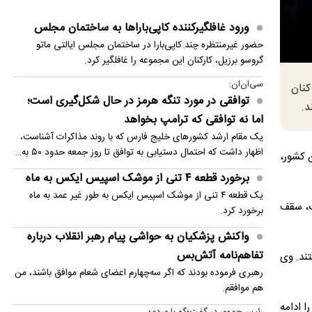
نوازش بچه مرال؛ مهری که می‌تواند به قیمت جانش
ورود غافلگیرکننده کاپی‌باراها به ساختمان مجلس
تمام شود!
حضور غیرمنتظره چند کاپی‌بارا در ساختمان مجلس ایالتی ماتو
توافق موقت ایران و آمریکا در یک‌قدمی امضا؟/
گروسو برزیل، کارکنان این مجموعه را غافلگیر کرد.
جزئیات توافق احتمالی و چراغ سبز بازار
سی‌ان‌ان:
کنان
توافقی در مورد تنگه هرمز در حال شکل‌گیری است؛
مرگ هولناک یک گربه پس از پرتاب از طبقه
د.
اما نه توافقی که ترامپ بخواهد
دوازدهم
یک مقام ارشد کشورهای خلیج فارس که با روند مذاکرات آشناست،
فحاشی و حمله فیگو به اینفانتینو
اظهار داشت که احتمال دستیابی به توافق تا روز جمعه حدود ۵۰ به…
ن کشور،
برخورد قطعه ۴ تنی از موشک اسپیس ایکس به ماه
یک قطعه ۴ تنی از موشک اسپیس ایکس به طور غیر عمد به ماه
ات، سقف
برخورد کرد.
واکنش پزشکیان به حواشی پیام رهبر انقلاب درباره
تفاهم‌نامه آتش‌بس
ند. وی
رهبری فرموده بودند که اگر سه‌چهارم اعضای شعام موافق باشند، من
هم موافقم.
ا ادامه