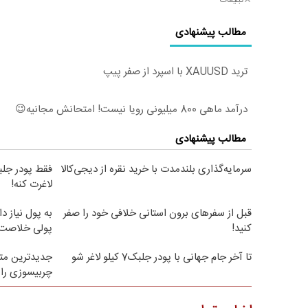
تبلیغات
مطالب پیشنهادی
ترید XAUUSD با اسپرد از صفر پیپ
درآمد ماهی 800 میلیونی رویا نیست! امتحانش مجانیه😉
مطالب پیشنهادی
سرمایه‌گذاری بلندمدت با خرید نقره از دیجی‌کالا
لاغرت کنه!
قبل از سفرهای برون استانی خلافی خود را صفر
به پول نیاز د
کنید!
پولی خلاصت 
تا آخر جام جهانی با پودر جلبک7 کیلو لاغر شو
جدیدترین متد
چربیسوزی را 3برابر می کن