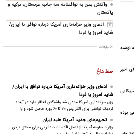
واکنش یمن به توافقنامه سه جانبه عربستان، ترکیه و
پاکستان
ادعای وزیر خزانه‌داری آمریکا درباره توافق با ایران/
شاید امروز یا فردا
پروژه ۴۰۰ میلیون دلاری ترامپ در کاخ سفید متوقف
تبلیغات
ه نوشته
شد
افشای اطلاعات ذخایر تسلیحاتی آمریکا زیر ذره‌بین
Israel Aerospace Industr در سال‌های اخیر
خط داغ
ترامپ
تحریم‌های جدید آمریکا علیه ایران
ادعای وزیر خزانه‌داری آمریکا درباره توافق با ایران/
مریکایی
شاید امروز یا فردا
جزئیات عملیات نیروهای یمنی علیه پایگاه‌های
وزیر خزانه‌داری آمریکا مدعی شد واشنگتن انتظار دارد در آینده
سعودی/ انفجار در تعز
نزدیک توافقی برای آتش‌بس ۳۰ تا ۶۰ روزه حاصل شود و با…
ساس دفاعی بوده
تحلیل الجزیره از میزان اثرگذاری توافق دفاعی ترکیه،
تحریم‌های جدید آمریکا علیه ایران
عربستان و پاکستان
وزارت خارجه آمریکا از اعمال اقدامات ضدایرانی برای مختل کردن
مبادلات مالی مرتبط با ایران خبر داد.