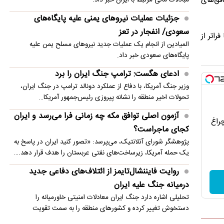
فق‌های
تصاویر؛ اقامه نماز بر پیکر ابوالقاسم قاسم زاده
توسط سید محمد خاتمی/ ظریف و همتی هم بودند
جزئیات عملیات نیروهای یمنی علیه پایگاه‌های
سعودی/ انفجار در تعز
راتر از
ادعای هگست: ترامپ جنگ ایران را برد
المیادین از انجام یک عملیات جدید نیروهای مسلح یمن علیه
پایگاه‌های سعودی خبر داد.
ادعای هگست: ترامپ جنگ ایران را برد
وزیر جنگ آمریکا، با دفاع از عملکرد دونالد ترامپ در جنگ ایران،
تحولات اخیر منطقه را نشانه پیروزی رئیس‌جمهور آمریکا…
آزمون اصلی توافق مکه چه زمانی فرا می‌رسد و ایران
چراغ
کجای ماجراست؟
پژوهشگر شورای آتلانتیک، می‌پرسد: «تصور کنید ایران در پاسخ به
یک حمله آمریکا، زیرساخت‌های نفتی عربستان را هدف قرار دهد.…
روایت فایننشال‌تایمز از ائتلاف‌های دفاعی جدید
درمیانه جنگ علیه ایران
تحلیلی اشاره دارد جنگ ایران معادلات امنیتی خاورمیانه را
دستخوش تغییر کرده و کشورهای منطقه را به سمت تقویت
همکاری‌های…