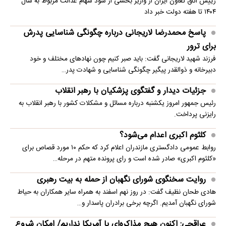
رییس اتاق تعاون ایران از واریز بخشی از سود سهام عدالت مربوط به سال
۱۴۰۴ تا هفته دولت خبر داد
پاسخ محمدرضا لاریجانی درباره چگونگی شناسایی پدرش
برای ترور
فرزند شهید لاریجانی گفت: باید صبر کنیم چون نهادهای مختلف و خود
دبیرخانه و ذوالقدر پیگیر چگونگی شناسایی و شهادت پدر…
جزئیات دیدار و گفتگوی پزشکیان با رهبر انقلاب
رئیس جمهور امروز یکشنبه درباره مسائل و مشکلات کشور با رهبر انقلاب به
رایزنی پرداخت.
کلثوم اکبری اعدام می‌شود؟
روابط عمومی دادگستری مازندران اعلام کرد که حکم ۱۰ مورد قصاص برای
«کلثوم اکبری» صادر شده است و رای پرونده متهم در مرحله…
روایت سخنگوی شورای نگهبان از حمله به بیت رهبری
هادی طحان نظیف گفت: در روز نهم اسفند به همراه سایر همکاران به حیاط
شورای نگهبان آمدیم. اگرچه برخی برادران پاسدار و…
عراقچی: اکنون هیچ مذاکره‌ای با آمریکا نداریم/ امکان شروع