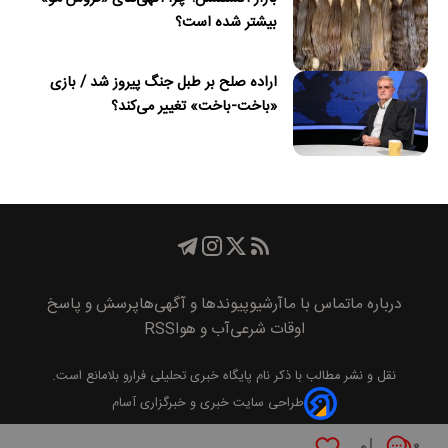
بیشتر شده است؟
اراده صلح بر طبل جنگ پیروز شد / بازی
«باخت-باخت» تغییر می‌کند؟
درباره ما
تماس با ما
آرشیو
پیوند‌ها و آگهی‌ها
پرسش و پاسخ
اوقات شرعی
آب و هوا
RSS
نقل و نشر مطالب با ذکر نام
پايگاه خبری تحليلی فرارو
بلامانع است.
طراحی سایت خبری و خبرگزاری آسام
۰