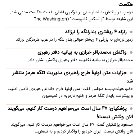
هگست
ترامپ در واکنش به اخبار مبنی بر درگیری لفظی با پیت هگست مدعی شد:
این شایعه توسط "واشنگتن کامپوست" (The Washington…
زلزله ۴ ریشتری بندرلنگه را لرزاند
زمین‌لرزه‌ای به بزرگی ۴ ریشتر حوالی بندر لنگه را در غرب هرمزگان لرزاند.
واکنش محمدباقر خرازی به بیانیه دفتر رهبری
محمدباقر خرازی به بیانیه تکذیبیه دفتر رهبری واکنش نشان داد.
جزئیات متن اولیۀ طرح راهبردی مدیریت تنگه هرمز منتشر
شد
عضو هیئت‌رئیسه مجلس گفت: متن اولیۀ طرح «اقدام راهبردی تأمین امنیت
و پیشرفت پایدار تنگۀ هرمز و خلیج‌فارس» در کمیسیون…
پزشکیان: ۴۷ سال است می‌خواهیم درست کار کنیم، می‌گویند
الان وقتش نیست!
مسعود پزشکیان گفت: ۴۷ سال است می‌خواهیم درست کار کنیم، می‌گویند
الان وقتش نیست! ایران خودرو را واگذار کردیم و به تبعش…