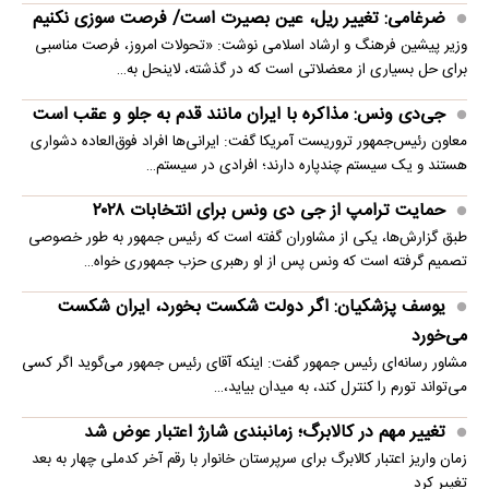
ضرغامی: تغییر ریل، عین بصیرت است/ فرصت سوزی نکنیم
وزیر پیشین فرهنگ و ارشاد اسلامی نوشت: «تحولات امروز، فرصت مناسبی
برای حل بسیاری از معضلاتی‌ است که در گذشته، لاینحل به…
جی‌دی ونس: مذاکره با ایران مانند قدم به جلو و عقب است
معاون رئیس‌جمهور تروریست آمریکا گفت: ایرانی‌ها افراد فوق‌العاده دشواری
هستند و یک سیستم چندپاره دارند؛ افرادی در سیستم…
حمایت ترامپ از جی دی ونس برای انتخابات ۲۰۲۸
طبق گزارش‌ها، یکی از مشاوران گفته است که رئیس جمهور به طور خصوصی
تصمیم گرفته است که ونس پس از او رهبری حزب جمهوری خواه…
یوسف پزشکیان: اگر دولت شکست بخورد، ایران شکست
می‌خورد
مشاور رسانه‌ای رئیس جمهور گفت: اینکه آقای رئیس جمهور می‌گوید اگر کسی
می‌تواند تورم را کنترل کند، به میدان بیاید،…
تغییر مهم در کالابرگ؛ زمانبندی‌ شارژ اعتبار عوض شد
زمان واریز اعتبار کالابرگ برای سرپرستان خانوار با رقم آخر کدملی چهار به بعد
تغییر کرد