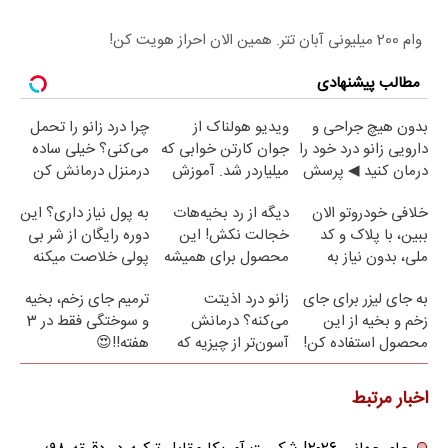
وام 200 میلیونی آبان تتر. همین الان احراز هویت کن!
مطالب پیشنهادی
بدون هیچ جراحی و
ویدیو هولناک از
چرا درد زانو را تحمل
دارویی زانو درد خود را
جوان کارتن خوابی که
می‌کنی؟ خیلی ساده
درمان کنید ◀ پرسش
میلیاردر شد. آموزش
درمنزل درمانش کن
نامه ▶
رایگان
خلافی خودروتو الان
دیگه از رد بخیه‌هات
به پول نیاز داری؟ این
ببین، با پلاک و کد
خجالت نکش! این
دوره رایگان از شر بی
ملی، بدون نیاز به
محصول برای همیشه
پولی خلاصت میکنه
مراجعه حضوری
درمانش می‌کنه
به جای لیزر برای جای
زانو درد اذیتت
ترمیم جای زخم، بخیه
زخم و بخیه از این
می‌کنه؟ درمانش
و سوختگی فقط در 3
محصول استفاده کن!
آسون‌تر از چیزیه که
هفته!!😍
فکر
می‌کنی✅پرسشنامه
اخبار مرتبط