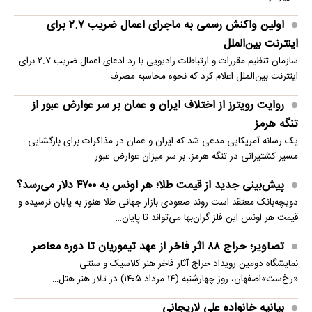
اولین واکنش رسمی به ماجرای اعمال ضریب ۲.۷ برای
اینترنت بین‌الملل
سازمان تنظیم مقررات و ارتباطات رادیویی با رد ادعای اعمال ضریب ۲.۷ برای
اینترنت بین‌الملل اعلام کرد که نحوه محاسبه مصرف…
روایت رویترز از اختلاف ایران و عمان بر سر عوارض عبور از
تنگه هرمز
یک رسانه آمریکایی مدعی شد که ایران و عمان در مذاکرات برای بازگشایی
مسیر کشتیرانی در تنگه هرمز، بر سر میزان عوارض عبور…
پیش‌بینی جدید از قیمت طلا؛ هر اونس به ۴۷۰۰ دلار می‌رسد؟
دویچه‌بانک معتقد است روند صعودی بازار جهانی طلا هنوز به پایان نرسیده و
قیمت هر اونس این فلز گران‌بها می‌تواند تا پایان…
تصاویر؛ حراج ۸۸ اثر فاخر از عهد تیموریان تا دوره معاصر
نمایشگاه دومین رویداد حراج آثار فاخر هنر کلاسیک و سنتی
«رخ‌ست»اصفهان، روز چهارشنبه (۱۴ مرداد ۱۴۰۵) در تالار هنر هتل…
بیانیه خانواده علی لاریجانی