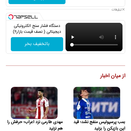
تبلیغات
دستگاه فشار سنج الکترونیکی
دیجیتالی ( نصف قیمت بازار!!)
باتخفیف بخر
از میان اخبار
بمب پرسپولیس منفج نشد؛ قید
مهدی طارمی نزد اعراب؛ حرفش را
این بازیکن را بزنید
هم نزنید