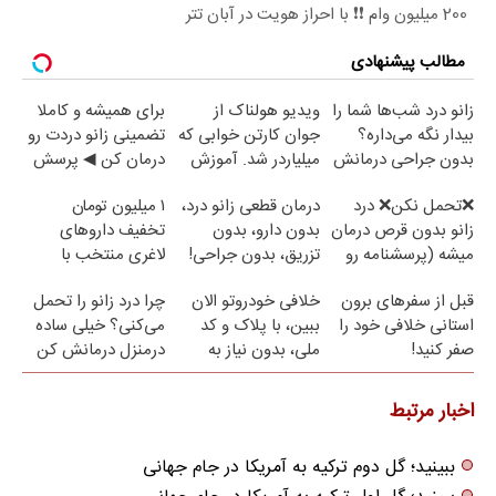
200 میلیون وام ❗❗ با احراز هویت در آبان تتر
مطالب پیشنهادی
زانو درد شب‌ها شما را
ویدیو هولناک از
برای همیشه و کاملا
بیدار نگه می‌داره؟
جوان کارتن خوابی که
تضمینی زانو دردت رو
بدون جراحی درمانش
میلیاردر شد. آموزش
درمان کن ◀ پرسش
کن!
رایگان
نامه ▶
❌تحمل نکن❌ درد
درمان قطعی زانو درد،
۱ میلیون تومان
زانو بدون قرص درمان
بدون دارو، بدون
تخفیف داروهای
میشه (پرسشنامه رو
تزریق، بدون جراحی!
لاغری منتخب با
پر کن)
(پرسش‌نامه)
ارسال از داروخانه
قبل از سفرهای برون
خلافی خودروتو الان
چرا درد زانو را تحمل
نزدیکت
استانی خلافی خود را
ببین، با پلاک و کد
می‌کنی؟ خیلی ساده
صفر کنید!
ملی، بدون نیاز به
درمنزل درمانش کن
مراجعه حضوری
اخبار مرتبط
ببینید؛ گل دوم ترکیه به آمریکا در جام جهانی