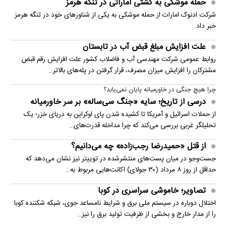
حمله موشکی به کشتی اماراتی در تنگه هرمز
شرکت ادنوک امارات از حمله موشکی به یکی از شناورهای خود در تنگه هرمز
خبر داد.
علت افزایش مبلغ قبض آب در تابستان
روابط عمومی شرکت مهندسی آب و فاضلاب کشور علت افزایش رقم قبض
مشترکان را افزایش میزان مصرف، قرار گرفتن در پله‌های بالاتر…
چرا هیچ جنگی در خاورمیانه پایان نمی‌یابد؟
درسی از تاریخ؛ سایه «جنگ سی‌ساله» بر سر خاورمیانه
از حملات اسرائیل و آمریکا تا کشیده شدن پای اوکراین به دریای خزر؛ یک
تحلیلگر غربی بررسی می‌کند که چرا مداخله قدرت‌های…
از قتل «حمیدرضا رجب‌زاده» چه می‌دانیم؟
جست‌وجو در میان پست‌های منتشرشده در توییتر نیز نشان می‌دهد که
حداقل از روز ۸ مرداد (۳۰ جولای) اکانت‌هایی مربوط به…
تصاویر؛ خاموشی سراسری در کوبا
اختلال دوباره در سیستم ملی برق و شرایط نامساعد جوی، شبکه شکننده کوبا
را از مدار خارج و بخشی از ظرفیت تولید برق را نیز…