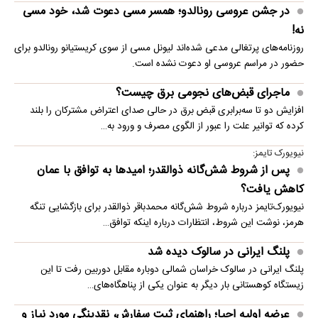
در جشن عروسی رونالدو؛ همسر مسی دعوت شد، خود مسی
نه!
روزنامه‌های پرتغالی مدعی شده‌اند لیونل مسی از سوی کریستیانو رونالدو برای
حضور در مراسم عروسی او دعوت نشده است.
ماجرای قبض‌های نجومی برق چیست؟
افزایش دو تا سه‌برابری قبض برق در حالی صدای اعتراض مشترکان را بلند
کرده که توانیر علت را عبور از الگوی مصرف و ورود به…
نیویورک تایمز:
پس از شروط شش‌گانه ذوالقدر؛ امیدها به توافق با عمان
کاهش یافت؟
نیویورک‌تایمز درباره شروط شش‌گانه محمدباقر ذوالقدر برای بازگشایی تنگه
هرمز، نوشت این شروط، انتظارات درباره اینکه توافق…
پلنگ ایرانی در سالوک دیده شد
پلنگ ایرانی در سالوک خراسان شمالی دوباره مقابل دوربین رفت تا این
زیستگاه کوهستانی بار دیگر به عنوان یکی از پناهگاه‌های…
عرضه اولیه احیا؛ راهنمای ثبت سفارش، نقدینگی مورد نیاز و