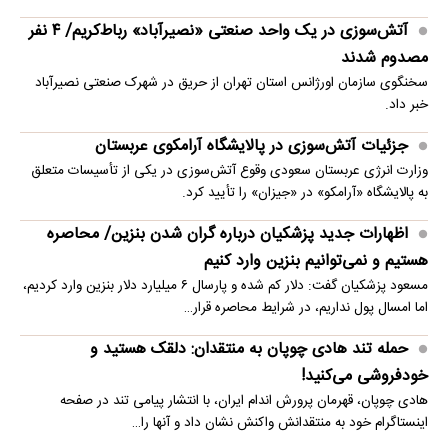
آتش‌سوزی در یک واحد صنعتی «نصیرآباد» رباط‌کریم/ ۴ نفر
مصدوم شدند
سخنگوی سازمان اورژانس استان تهران از حریق در شهرک صنعتی نصیرآباد
خبر داد.
جزئیات آتش‌سوزی در پالایشگاه آرامکوی عربستان
وزارت انرژی عربستان سعودی وقوع آتش‌سوزی در یکی از تأسیسات متعلق
به پالایشگاه «آرامکو» در «جیزان» را تأیید کرد.
اظهارات جدید پزشکیان درباره گران شدن بنزین/ محاصره
هستیم و نمی‌توانیم بنزین وارد کنیم
مسعود پزشکیان گفت: دلار کم شده و پارسال ۶ میلیارد دلار بنزین وارد کردیم،
اما امسال پول نداریم، در شرایط محاصره قرار…
حمله تند هادی چوپان به منتقدان: دلقک هستید و
خودفروشی می‌کنید!
هادی چوپان، قهرمان پرورش اندام ایران، با انتشار پیامی تند در صفحه
اینستاگرام خود به منتقدانش واکنش نشان داد و آنها را…