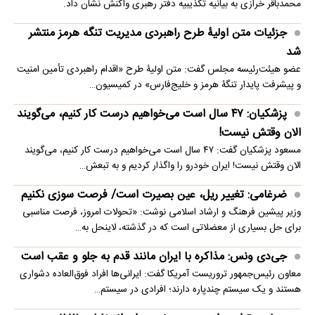
محمدباقر خرازی به بیانیه تکذیبیه دفتر رهبری واکنش نشان داد.
جزئیات متن اولیۀ طرح راهبردی مدیریت تنگه هرمز منتشر
شد
عضو هیئت‌رئیسه مجلس گفت: متن اولیۀ طرح «اقدام راهبردی تأمین امنیت
و پیشرفت پایدار تنگۀ هرمز و خلیج‌فارس» در کمیسیون…
پزشکیان: ۴۷ سال است می‌خواهیم درست کار کنیم، می‌گویند
الان وقتش نیست!
مسعود پزشکیان گفت: ۴۷ سال است می‌خواهیم درست کار کنیم، می‌گویند
الان وقتش نیست! ایران خودرو را واگذار کردیم و به تبعش…
ضرغامی: تغییر ریل، عین بصیرت است/ فرصت سوزی نکنیم
وزیر پیشین فرهنگ و ارشاد اسلامی نوشت: «تحولات امروز، فرصت مناسبی
برای حل بسیاری از معضلاتی‌ است که در گذشته، لاینحل به…
جی‌دی ونس: مذاکره با ایران مانند قدم به جلو و عقب است
معاون رئیس‌جمهور تروریست آمریکا گفت: ایرانی‌ها افراد فوق‌العاده دشواری
هستند و یک سیستم چندپاره دارند؛ افرادی در سیستم…