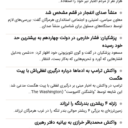
هزار نفر از مردم اعتبار تیر خود را استفاده…
منشأ صدای انفجار در قشم مشخص شد
معاون سیاسی، امنیتی و اجتماعی استانداری هرمزگان گفت: بررسی‌های لازم
توسط دستگاه‌های مسئول برای شناسایی منشأ صدای…
پزشکیان: فشار خارجی در دولت چهاردهم به بیشترین حد
خود رسیده
مسعود پزشکیان در گفت و گوی تلویزیونی خود اظهار کرد: «دشمن به‌دلیل
فشارهایی که آورد و تحریم‌هایی که به‌کار بست، انتظار…
واکنش ترامپ به ادعاها درباره درگیری لفظی‌اش با پیت
هگست
ترامپ در واکنش به اخبار مبنی بر درگیری لفظی با پیت هگست مدعی شد:
این شایعه توسط "واشنگتن کامپوست" (The Washington…
زلزله ۴ ریشتری بندرلنگه را لرزاند
زمین‌لرزه‌ای به بزرگی ۴ ریشتر حوالی بندر لنگه را در غرب هرمزگان لرزاند.
واکنش محمدباقر خرازی به بیانیه دفتر رهبری