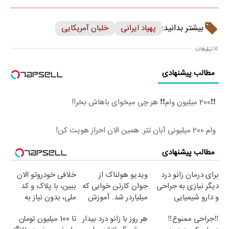
بیشتر بدانید:
پهپاد ایرانی
خلبان آمریکایی
تبلیغات
مطالب پیشنهادی
❗❗200 میلیون وام❗❗ هر چی میخوای باهاش بخر!!
وام 200 میلیونی آبان تتر. همین الان احراز هویت کن!
مطالب پیشنهادی
برای درمان زانو درد
ویدیو هولناک از
خلافی خودروتو الان
دیگر نیازی به جراحی
جوان کارتن خوابی که
ببین، با پلاک و کد
و دارو شیمیایی
میلیاردر شد. آموزش
ملی، بدون نیاز به
نیست(پرسش‌نامه)
رایگان
مراجعه حضوری
‼️جراحی ممنوع‼️
هر روز با زانو درد بیدار
تا 100 میلیون تومان