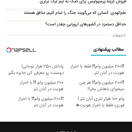
فروش گزینه پرسپولیس برای کمک به تیم لیگ برتری
علم‌الهدی: کسانی که می‌گویند جنگ را تمام کنیم، منافق هستند
حداقل دستمزد در کشورهای اروپایی چقدر است؟
تبلیغات
مطالب پیشنهادی
❗❗200 میلیون وام❗❗ فقط با احراز
پاداش 250 هزار تومانی!
هویت در آبان تتر
دوستت رو معرفی کن جایزه بگیر
😍
❗❗200 میلیون وام❗❗ هر چی
200 میلیون وام ❗❗ با احراز
میخوای باهاش بخر!!
هویت در آبان تتر
وام 100 هزار تتری آبان تتر |
❗❗200 میلیون وام❗❗ با احراز
فوری، فقط با احراز هویت🔥
هویت در آبان تتر