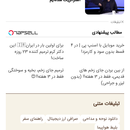
استراتژیک شده‌ایم
تبلیغات
مطالب پیشنهادی
خرید موبایل با اسنپ پی | در ۴
برای اولین بار در ایران🇮🇷 این
قسط بدون سود و کارمزد!
دکتر کرم ترمیم کننده 23 روزه
ساخت!
از بین بردن جای زخم های
ترمیم جای زخم، بخیه و سوختگی
قدیمی، فقط در 3 هفته!! (بدون
فقط در 3 هفته!!😍
لیزر و جراحی)
تبلیغات متنی
دانلود نوحه و مداحی
صرافی ارز دیجیتال
راهنمای سفر
بلیط هواپیما