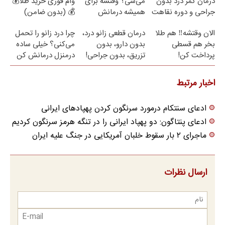
درمان کمر درد بدون
می‌شی؟ وقتشه برای
وام فوری خرید طلا💰
جراحی و دوره نقاهت
همیشه درمانش
💰 (بدون ضامن)
کنی✅فرم پر کن
الان وقتشه‼️ هم طلا
درمان قطعی زانو درد،
چرا درد زانو را تحمل
بخر هم قسطی
بدون دارو، بدون
می‌کنی؟ خیلی ساده
پرداخت کن!
تزریق، بدون جراحی!
درمنزل درمانش کن
(پرسش‌نامه)
اخبار مرتبط
ادعای سنتکام درمورد سرنگون کردن پهپادهای ایرانی
ادعای پنتاگون: دو پهپاد ایرانی را در تنگه هرمز سرنگون کردیم
ماجرای ۲ بار سقوط خلبان آمریکایی در جنگ علیه ایران
ارسال نظرات