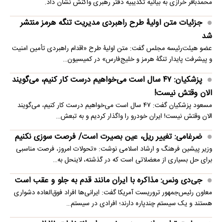
محمدباقر خرازی به بیانیه تکذیبیه دفتر رهبری واکنش نشان داد.
جزئیات متن اولیۀ طرح راهبردی مدیریت تنگه هرمز منتشر
شد
عضو هیئت‌رئیسه مجلس گفت: متن اولیۀ طرح «اقدام راهبردی تأمین امنیت
و پیشرفت پایدار تنگۀ هرمز و خلیج‌فارس» در کمیسیون…
پزشکیان: ۴۷ سال است می‌خواهیم درست کار کنیم، می‌گویند
الان وقتش نیست!
مسعود پزشکیان گفت: ۴۷ سال است می‌خواهیم درست کار کنیم، می‌گویند
الان وقتش نیست! ایران خودرو را واگذار کردیم و به تبعش…
ضرغامی: تغییر ریل، عین بصیرت است/ فرصت سوزی نکنیم
وزیر پیشین فرهنگ و ارشاد اسلامی نوشت: «تحولات امروز، فرصت مناسبی
برای حل بسیاری از معضلاتی‌ است که در گذشته، لاینحل به…
جی‌دی ونس: مذاکره با ایران مانند قدم به جلو و عقب است
معاون رئیس‌جمهور تروریست آمریکا گفت: ایرانی‌ها افراد فوق‌العاده دشواری
هستند و یک سیستم چندپاره دارند؛ افرادی در سیستم…