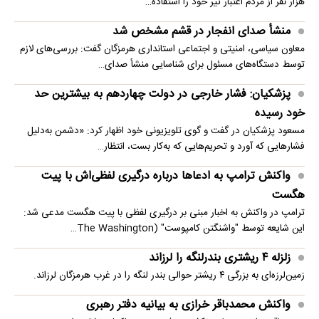
هزار نفر از مردم اعتبار تیر خود را استفاده…
منشأ صدای انفجار در قشم مشخص شد
معاون سیاسی، امنیتی و اجتماعی استانداری هرمزگان گفت: بررسی‌های لازم
توسط دستگاه‌های مسئول برای شناسایی منشأ صدای…
پزشکیان: فشار خارجی در دولت چهاردهم به بیشترین حد
خود رسیده
مسعود پزشکیان در گفت و گوی تلویزیونی خود اظهار کرد: «دشمن به‌دلیل
فشارهایی که آورد و تحریم‌هایی که به‌کار بست، انتظار…
واکنش ترامپ به ادعاها درباره درگیری لفظی‌اش با پیت
هگست
ترامپ در واکنش به اخبار مبنی بر درگیری لفظی با پیت هگست مدعی شد:
این شایعه توسط "واشنگتن کامپوست" (The Washington…
زلزله ۴ ریشتری بندرلنگه را لرزاند
زمین‌لرزه‌ای به بزرگی ۴ ریشتر حوالی بندر لنگه را در غرب هرمزگان لرزاند.
واکنش محمدباقر خرازی به بیانیه دفتر رهبری