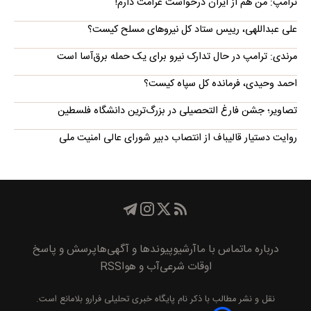
ترامپ: من هم از ایران درخواست غرامت دارم!
علی عبداللهی، رییس ستاد کل نیروهای مسلح کیست؟
مرندی: ترامپ در حال تدارک نیرو برای یک حمله برق‌آسا است
احمد وحیدی، فرمانده کل سپاه کیست؟
تصاویر؛ جشن فارغ التحصیلی در بزرگ‌ترین دانشگاه فلسطین
روایت دستیار قالیباف از انتصاب دبیر شورای عالی امنیت ملی
درباره ما
تماس با ما
آرشیو
پیوند‌ها و آگهی‌ها
پرسش و پاسخ
اوقات شرعی
آب و هوا
RSS
نقل و نشر مطالب با ذکر نام
پايگاه خبری تحليلی فرارو
بلامانع است.