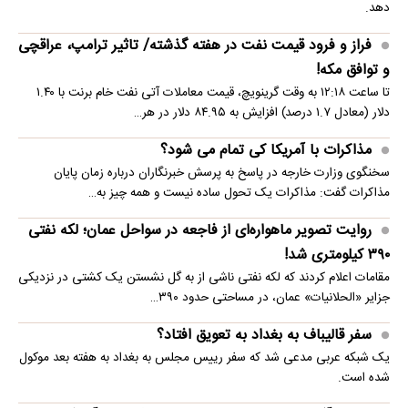
دهد.
فراز و فرود قیمت نفت در هفته گذشته/ تاثیر ترامپ، عراقچی
و توافق مکه!
تا ساعت ۱۲:۱۸ به وقت گرینویچ، قیمت معاملات آتی نفت خام برنت با ۱.۴۰
دلار (معادل ۱.۷ درصد) افزایش به ۸۴.۹۵ دلار در هر…
مذاکرات با آمریکا کی تمام می شود؟
سخنگوی وزارت خارجه در پاسخ به پرسش خبرنگاران درباره زمان پایان
مذاکرات گفت: مذاکرات یک تحول ساده نیست و همه چیز به…
روایت تصویر ماهواره‌ای از فاجعه در سواحل عمان؛ لکه نفتی
۳۹۰ کیلومتری شد!
مقامات اعلام کردند که لکه نفتی ناشی از به گل نشستن یک کشتی در نزدیکی
جزایر «الحلانیات» عمان، در مساحتی حدود ۳۹۰…
سفر قالیباف به بغداد به تعویق افتاد؟
یک شبکه عربی مدعی شد که سفر رییس مجلس به بغداد به هفته بعد موکول
شده است.