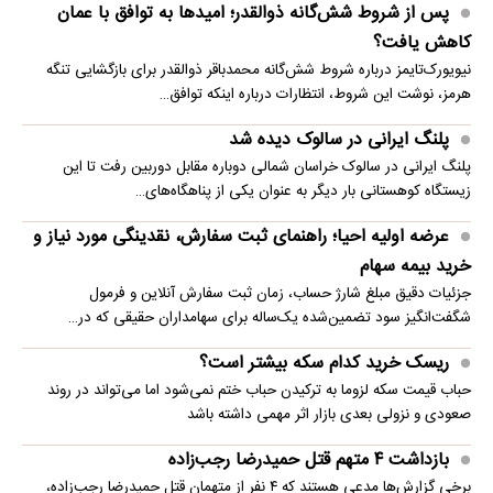
پس از شروط شش‌گانه ذوالقدر؛ امیدها به توافق با عمان
کاهش یافت؟
نیویورک‌تایمز درباره شروط شش‌گانه محمدباقر ذوالقدر برای بازگشایی تنگه
هرمز، نوشت این شروط، انتظارات درباره اینکه توافق…
پلنگ ایرانی در سالوک دیده شد
پلنگ ایرانی در سالوک خراسان شمالی دوباره مقابل دوربین رفت تا این
زیستگاه کوهستانی بار دیگر به عنوان یکی از پناهگاه‌های…
عرضه اولیه احیا؛ راهنمای ثبت سفارش، نقدینگی مورد نیاز و
خرید بیمه سهام
جزئیات دقیق مبلغ شارژ حساب، زمان ثبت سفارش آنلاین و فرمول
شگفت‌انگیز سود تضمین‌شده یک‌ساله برای سهامداران حقیقی که در…
ریسک خرید کدام سکه بیشتر است؟
حباب قیمت سکه لزوما به ترکیدن حباب ختم نمی‌شود اما می‌تواند در روند
صعودی و نزولی بعدی بازار اثر مهمی داشته باشد
بازداشت ۴ متهم قتل حمیدرضا رجب‌زاده
برخی گزارش‌ها مدعی هستند که ۴ نفر از متهمان قتل حمیدرضا رجب‌زاده،