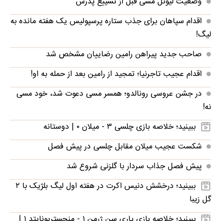
وضعیت لیونل مسی قبل از تشییع پدرش
اقدام سپاهان برای جذب ستاره پرسپولیس یک هفته مانده به
لیگ!
صاحب جدید پیراهن رامین رضاییان مشخص شد
اقدام عجیب تاجرنیا؛ تمجید از رامین بعد از حمله به او!
در جشن عروسی رونالدو؛ همسر مسی دعوت شد، خود مسی
نه!
ببینید؛ خلاصه بازی چلسی ۳ - میلان ۰ | دوستانه
شکست عجیب میلان مقابل چلسی در پیش فصل
پیش فصل جذاب سردار با گلزنی شروع شد
ببینید؛ درخشش دنیس اکرت در هفته اول لیگ بلژیک با ۲
گل زیبا
ببینید؛ خلاصه بازی پاری سن ژرمن ۱ - منچستریونایتد ۱ |