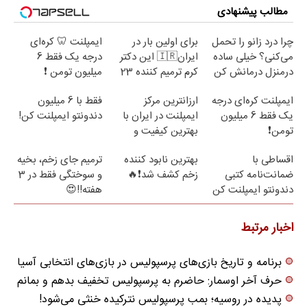
مطالب پیشنهادی
چرا درد زانو را تحمل
برای اولین بار در
ایمپلنت 🦷 کره‌ای
می‌کنی؟ خیلی ساده
ایران🇮🇷 این دکتر
درجه یک فقط 6
درمنزل درمانش کن
کرم ترمیم کننده 23
میلیون تومن ❗
روزه ساخت!
ایمپلنت کره‌ای درجه
ارزانترین مرکز
فقط با 6 میلیون
یک فقط 6 میلیون
ایمپلنت در ایران با
دندونتو ایمپلنت کن!
تومن❗
بهترین کیفیت و
قیمت
اقساطی با
بهترین نابود کننده
ترمیم جای زخم، بخیه
ضمانت‌نامه کتبی
زخم کشف شد❗🔥
و سوختگی فقط در 3
دندونتو ایمپلنت کن
هفته!!😍
✅ بدون سود
اخبار مرتبط
برنامه و تاریخ بازی‌های پرسپولیس در بازی‌های انتخابی آسیا
حرف آخر اوسمار: حاضرم به پرسپولیس تخفیف بدهم و بمانم
پدیده در روسیه؛ بمب پرسپولیس نترکیده خنثی می‌شود!