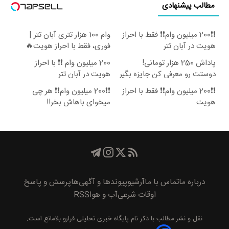
مطالب پیشنهادی
❗❗200 میلیون وام❗❗ فقط با احراز
وام 100 هزار تتری آبان تتر |
هویت در آبان تتر
فوری، فقط با احراز هویت🔥
پاداش 250 هزار تومانی!
200 میلیون وام ❗❗ با احراز
دوستت رو معرفی کن جایزه بگیر
هویت در آبان تتر
😍
❗❗200 میلیون وام❗❗ فقط با احراز
❗❗200 میلیون وام❗❗ هر چی
هویت
میخوای باهاش بخر!!
درباره ما
تماس با ما
آرشیو
پیوند‌ها و آگهی‌ها
پرسش و پاسخ
اوقات شرعی
آب و هوا
RSS
نقل و نشر مطالب با ذکر نام
پايگاه خبری تحليلی فرارو
بلامانع است.