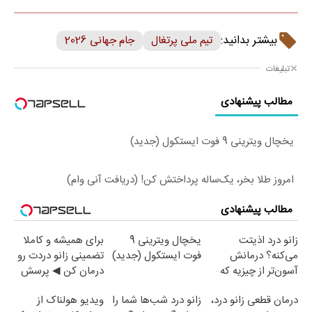
بیشتر بدانید:
تیم ملی پرتغال
جام جهانی 2026
تبلیغات
مطالب پیشنهادی
یخچال ویترینی 9 فوت ایستکول (جدید)
امروز طلا بخر، یک‌ساله پرداختش کن! (دریافت آنی وام)
مطالب پیشنهادی
زانو درد اذیتت
یخچال ویترینی 9
برای همیشه و کاملا
می‌کنه؟ درمانش
فوت ایستکول (جدید)
تضمینی زانو دردت رو
آسون‌تر از چیزیه که
درمان کن ◀ پرسش
فکر
نامه ▶
درمان قطعی زانو درد،
زانو درد شب‌ها شما را
ویدیو هولناک از
می‌کنی✅پرسشنامه