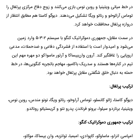
در خط میانی ویتینیا و روبن نوس بازی می‌کنند و زوج دفاع مرکزی پرتغال را
توماس آرائوخو و رناتو ویگا تشکیل می‌دهند. دیوگو کاستا هم مطابق انتظار از
دروازه پرتغال محافظت خواهد کرد.
در سمت مقابل، جمهوری دموکراتیک کنگو با سیستم ۲-۳-۵ وارد زمین
می‌شود و امیدوار است با استفاده از فشردگی دفاعی و ضدحملات، مدعی
اروپایی را غافلگیر کند. آرون وان‌بیساکا و آرتور ماسواکو دو مهره مهم این
تیم در کناره‌ها هستند و سدریک باکامبو، مهاجم باتجربه کنگویی‌ها، در خط
حمله به دنبال خلق شگفتی مقابل پرتغال خواهد بود.
ترکیب پرتغال:
دیوگو کاستا، ژائو کانسلو، توماس آراوخو، رناتو ویگا، نونو مندس، روبن نوس،
ویتینیا، برناردو سیلوا، برونو فرناندز، پدرو نتو و کریستیانو رونالدو.
ترکیب جمهوری دموکراتیک کنگو:
امپاسی انزاو، ماساوکو، کاپوادی، امبمبا، توانزبه، وان بیساکا، موکاو،