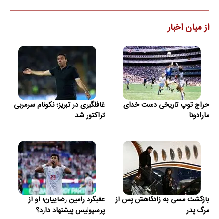
از میان اخبار
حراج توپ تاریخی دست خدای
غافلگیری در تبریز؛ نکونام سرمربی
مارادونا
تراکتور شد
بازگشت مسی به زادگاهش پس از
عقبگرد رامین رضاییان؛ او از
مرگ پدر
پرسپولیس پیشنهاد دارد؟