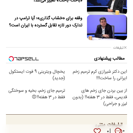
«باخت-باخت» تغییر می‌کند؟
وقفه برای «خشاب گذاری»؛ آیا ترامپ در
تدارک دور تازه تقابل گسترده با ایران است؟
تبلیغات
مطالب پیشنهادی
این دکتر شیرازی کرم ترمیم زخم
یخچال ویترینی 9 فوت ایستکول
ایرانی را ساخت!!!
(جدید)
از بین بردن جای زخم های
ترمیم جای زخم، بخیه و سوختگی
قدیمی، فقط در 3 هفته!! (بدون
فقط در 3 هفته!!😍
لیزر و جراحی)
تبلیغات متنی
۰
۰