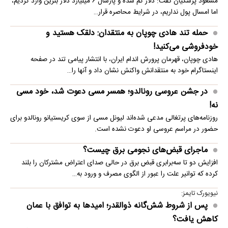
مسعود پزشکیان گفت: دلار کم شده و پارسال ۶ میلیارد دلار بنزین وارد کردیم،
اما امسال پول نداریم، در شرایط محاصره قرار…
حمله تند هادی چوپان به منتقدان: دلقک هستید و
خودفروشی می‌کنید!
هادی چوپان، قهرمان پرورش اندام ایران، با انتشار پیامی تند در صفحه
اینستاگرام خود به منتقدانش واکنش نشان داد و آنها را…
در جشن عروسی رونالدو؛ همسر مسی دعوت شد، خود مسی
نه!
روزنامه‌های پرتغالی مدعی شده‌اند لیونل مسی از سوی کریستیانو رونالدو برای
حضور در مراسم عروسی او دعوت نشده است.
ماجرای قبض‌های نجومی برق چیست؟
افزایش دو تا سه‌برابری قبض برق در حالی صدای اعتراض مشترکان را بلند
کرده که توانیر علت را عبور از الگوی مصرف و ورود به…
نیویورک تایمز:
پس از شروط شش‌گانه ذوالقدر؛ امیدها به توافق با عمان
کاهش یافت؟