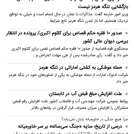
بازگشایی تنگه هرمز نیست
وزیر امور خارجه گفت: مذاکرات با عمان در حال انجام است و خیلی به توافق
نزدیک هستیم، اما باز شدن تنگه هرمز تابع شرایط…
صدور ۱۰ فقره حکم قصاص برای کلثوم اکبری/ پرونده در انتظار
بررسی دیوان عالی کشور
سخنگوی قوه قضاییه از صدور ۱۰ فقره حکم قصاص نفس برای کلثوم اکبری
خبر داد و گفت: رأی صادرشده پس از طی مهلت اعتراض و…
حمله موشکی به کشتی اماراتی در تنگه هرمز
شرکت ادنوک امارات از حمله موشکی به یکی از شناورهای خود در تنگه هرمز
خبر داد.
علت افزایش مبلغ قبض آب در تابستان
روابط عمومی شرکت مهندسی آب و فاضلاب کشور علت افزایش رقم قبض
مشترکان را افزایش میزان مصرف، قرار گرفتن در پله‌های بالاتر…
چرا هیچ جنگی در خاورمیانه پایان نمی‌یابد؟
درسی از تاریخ؛ سایه «جنگ سی‌ساله» بر سر خاورمیانه
از حملات اسرائیل و آمریکا تا کشیده شدن پای اوکراین به دریای خزر؛ یک