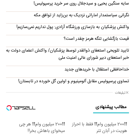
سایه سنگین یحیی و سیدجلال روی سر خرید پرسپولیس!
نگرانی سیاستمدار اماراتی نزدیک به بن‌زاید از توافق مکه
واکنش پزشکیان به بازسازی ورزشگاه آزادی: پول نداریم نمی‌سازیم!
قیمت بازگشایی تنگه هرمز چقدر است؟
تایید تلویحی استعفای ذوالقدر توسط پزشکیان/ واکنش اعضای دولت به
خبر استعفای دبیر شورای عالی امنیت ملی
خداحافظی استقلال با خریدهای جدید
تساوی پرسپولیس مقابل آلومینیوم و اولین گل خورده در تابستان!
تبلیغات
مطالب پیشنهادی
❗❗200 میلیون وام❗❗ فقط با احراز
❗❗200 میلیون وام❗❗ هر چی
هویت در آبان تتر
میخوای باهاش بخر!!