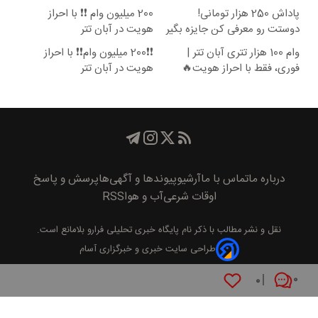
پاداش 250 هزار تومانی!
200 میلیون وام ❗❗ با احراز
دوستت رو معرفی کن جایزه بگیر
هویت در آبان تتر
😍
وام 100 هزار تتری آبان تتر |
❗❗200 میلیون وام❗❗ با احراز
فوری، فقط با احراز هویت🔥
هویت در آبان تتر
درباره ما
تماس با ما
آرشیو
پیوند‌ها و آگهی‌ها
پرسش و پاسخ
اوقات شرعی
آب و هوا
RSS
نقل و نشر مطالب با ذکر نام
پايگاه خبری تحليلی فرارو
بلامانع است.
طراحی سایت خبری و خبرگزاری آسام
۰
۰