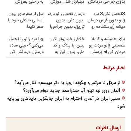
بدون جراحی درمانش
میلیاردر شد. آموزش
به راحتی بفروش
کن!
رایگان
❌تحمل نکن❌ درد
درمان قطعی زانو درد،
قبل از سفرهای برون
زانو بدون قرص درمان
بدون دارو، بدون
استانی خلافی خود را
میشه (پرسشنامه رو
تزریق، بدون جراحی!
صفر کنید!
پر کن)
(پرسش‌نامه)
برای همیشه و کاملا
خلافی خودروتو الان
چرا درد زانو را تحمل
تضمینی زانو دردت رو
ببین، با پلاک و کد
می‌کنی؟ خیلی ساده
درمان کن ◀ پرسش
ملی، بدون نیاز به
درمنزل درمانش کن
نامه ▶
مراجعه حضوری
اخبار مرتبط
از مرکل تا مرتس؛ چگونه اروپا با «ترامپیسم» کنار می‌آید؟
آلمان روی لبه تیغ؛ آیا صدراعظم جدید دوام می‌آورد؟
سفیر ایران در آلمان: احترام به ایران جایگزین بایدهای بی‌پایه
شود
ارسال نظرات