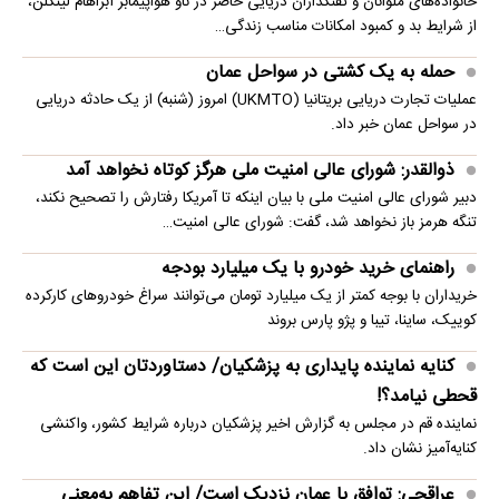
خانواده‌های ملوانان و تفنگداران دریایی حاضر در ناو هواپیمابر آبراهام لینکلن،
از شرایط بد و کمبود امکانات مناسب زندگی…
حمله به یک کشتی در سواحل عمان
عملیات تجارت دریایی بریتانیا (UKMTO) امروز (شنبه) از یک حادثه دریایی
در سواحل عمان خبر داد.
ذوالقدر: شورای عالی امنیت ملی هرگز کوتاه نخواهد آمد
دبیر شورای عالی امنیت ملی با بیان اینکه تا آمریکا رفتارش را تصحیح نکند،
تنگه هرمز باز نخواهد شد، گفت: شورای عالی امنیت…
راهنمای خرید خودرو با یک میلیارد بودجه
خریداران با بوجه کمتر از یک میلیارد تومان می‌توانند سراغ خودروهای کارکرده
کوییک، ساینا، تیبا و پژو پارس بروند
کنایه نماینده پایداری به پزشکیان/ دستاوردتان این است که
قحطی نیامد؟!
نماینده قم در مجلس به گزارش اخیر پزشکیان درباره شرایط کشور، واکنشی
کنایه‌آمیز نشان داد.
عراقچی: توافق با عمان نزدیک است/ این تفاهم به‌معنی