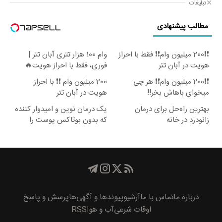
تبلیغات
مطالب پیشنهادی
❗❗200 میلیون وام❗❗ فقط با احراز
وام 100 هزار تتری آبان تتر |
هویت در آبان تتر
فوری، فقط با احراز هویت🔥
❗❗200 میلیون وام❗❗ هر چی
200 میلیون وام ❗❗ با احراز
میخوای باهاش بخر!!
هویت در آبان تتر
بهترین راه‌حل برای درمان
یک درمان نوین و امیدوار کننده
زانودرد در خانه
که بدون بوتاکس پوست را
جوان می کند
درباره ما
تماس با ما
آرشیو
پیوند‌ها و آگهی‌ها
پرسش و پاسخ
اوقات شرعی
آب و هوا
RSS