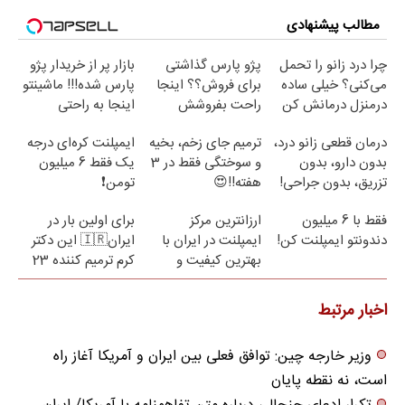
مطالب پیشنهادی
چرا درد زانو را تحمل
پژو پارس گذاشتی
بازار پر از خریدار پژو
می‌کنی؟ خیلی ساده
برای فروش؟؟ اینجا
پارس شده!!! ماشینتو
درمنزل درمانش کن
راحت بفروشش
اینجا به راحتی
بفروش
درمان قطعی زانو درد،
ترمیم جای زخم، بخیه
ایمپلنت کره‌ای درجه
بدون دارو، بدون
و سوختگی فقط در 3
یک فقط 6 میلیون
تزریق، بدون جراحی!
هفته!!😍
تومن❗
(پرسش‌نامه)
فقط با 6 میلیون
ارزانترین مرکز
برای اولین بار در
دندونتو ایمپلنت کن!
ایمپلنت در ایران با
ایران🇮🇷 این دکتر
بهترین کیفیت و
کرم ترمیم کننده 23
قیمت
روزه ساخت!
اخبار مرتبط
وزیر خارجه چین: توافق فعلی بین ایران و آمریکا آغاز راه
است، نه نقطه پایان