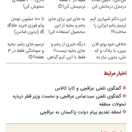
می‌کنی؟ خیلی ساده
فقط در 3 هفته
داری؟؟ 3 هفته‌ای
درمنزل درمانش کن
ترمیمش کن!😍
محوش کن!
این دکتر شیرازی کرم
به جای لیزر برای جای
تا 100 میلیون تومان
ترمیم زخم ایرانی را
زخم و بخیه از این
وام فوری خرید طلا💰
ساخت!!!
محصول استفاده کن!
💰 (بدون ضامن)
خلافی خودروتو الان
دیگه خبری از زخم و
ترمیم جای زخم، بخیه
ببین، با پلاک و کد
جای بخیه نیست‼️
و سوختگی فقط در 3
ملی، بدون نیاز به
فقط با این کرم گیاهی
هفته!!😍
مراجعه حضوری
اخبار مرتبط
گفتگوی تلفنی عراقچی و کایا کالاس
گفتگوی تلفنی سیدعباس عراقچی و نخست وزیر قطر درباره
تحولات منطقه
لحظه تقدیم پیام دولت پاکستان به عراقچی