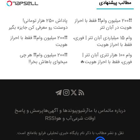
مطالب پیشنهادی
❗❗200 میلیون وام❗❗ فقط با احراز
پاداش 250 هزار تومانی!
هویت در آبان تتر
دوستت رو معرفی کن جایزه بگیر
😍
وام 15 میلیاردی آبان تتر | فوری،
❗❗200 میلیون وام❗❗ فقط با احراز
فقط با احراز هویت
هویت
وام 100 هزار تتری آبان تتر |
❗❗200 میلیون وام❗❗ هر چی
فوری، فقط با احراز هویت🔥
میخوای باهاش بخر!!
درباره ما
تماس با ما
آرشیو
پیوند‌ها و آگهی‌ها
پرسش و پاسخ
اوقات شرعی
آب و هوا
RSS
نقل و نشر مطالب با ذکر نام
پايگاه خبری تحليلی فرارو
بلامانع است.