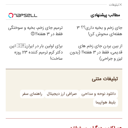
توانایی ذخیره نفت در محاصره را داریم
تبلیغات
مطالب پیشنهادی
جای زخم و بخیه داری؟؟ 3
ترمیم جای زخم، بخیه و سوختگی
هفته‌ای محوش کن!
فقط در 3 هفته!!😍
از بین بردن جای زخم های
برای اولین بار در ایران🇮🇷 این
قدیمی، فقط در 3 هفته!! (بدون
دکتر کرم ترمیم کننده 23 روزه
لیزر و جراحی)
ساخت!
تبلیغات متنی
دانلود نوحه و مداحی
صرافی ارز دیجیتال
راهنمای سفر
بلیط هواپیما