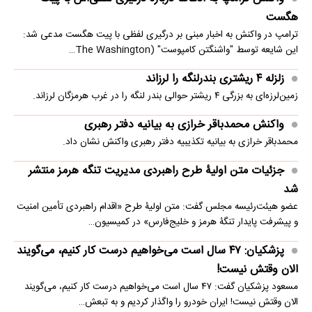
هگست
ترامپ در واکنش به اخبار مبنی بر درگیری لفظی با پیت هگست مدعی شد:
این شایعه توسط "واشنگتن کامپوست" (The Washington…
زلزله ۴ ریشتری بندرلنگه را لرزاند
زمین‌لرزه‌ای به بزرگی ۴ ریشتر حوالی بندر لنگه را در غرب هرمزگان لرزاند.
واکنش محمدباقر خرازی به بیانیه دفتر رهبری
محمدباقر خرازی به بیانیه تکذیبیه دفتر رهبری واکنش نشان داد.
جزئیات متن اولیۀ طرح راهبردی مدیریت تنگه هرمز منتشر
شد
عضو هیئت‌رئیسه مجلس گفت: متن اولیۀ طرح «اقدام راهبردی تأمین امنیت
و پیشرفت پایدار تنگۀ هرمز و خلیج‌فارس» در کمیسیون…
پزشکیان: ۴۷ سال است می‌خواهیم درست کار کنیم، می‌گویند
الان وقتش نیست!
مسعود پزشکیان گفت: ۴۷ سال است می‌خواهیم درست کار کنیم، می‌گویند
الان وقتش نیست! ایران خودرو را واگذار کردیم و به تبعش…