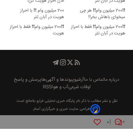
هویت در آبان تتر
الان احراز هویت کن!
❗❗200 میلیون وام❗❗ هر چی
200 میلیون وام ❗❗ با احراز
میخوای باهاش بخر!!
هویت در آبان تتر
❗❗200 میلیون وام❗❗ فقط با احراز
❗❗200 میلیون وام❗❗ فقط با احراز
هویت در آبان تتر
هویت
درباره ما
تماس با ما
آرشیو
پیوند‌ها و آگهی‌ها
پرسش و پاسخ
اوقات شرعی
آب و هوا
RSS
نقل و نشر مطالب با ذکر نام
پايگاه خبری تحليلی فرارو
بلامانع است.
طراحی سایت خبری و خبرگزاری آسام
۰
۰