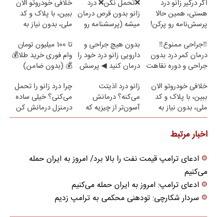
اگر درگیر زانو درد
❌تحمل نکن❌ درد
خلافی خودروتو الان
هستی، همین حالا
زانو بدون قرص درمان
ببین، با پلاک و کد
پرسش‌نامه رو پرکن!
میشه (پرسشنامه رو
ملی، بدون نیاز به
پر کن)
مراجعه حضوری ✅
‼️جراحی ممنوع‼️
بدون هیچ جراحی و
تا 100 میلیون تومان
درمان کمر درد بدون
دارویی زانو درد خود را
وام فوری خرید طلا💰
جراحی و دوره نقاهت
درمان کنید ◀ پرسش
💰 (بدون ضامن)
نامه ▶
خلافی خودروتو الان
زانو درد اذیتت
چرا درد زانو را تحمل
ببین، با پلاک و کد
می‌کنه؟ درمانش
می‌کنی؟ خیلی ساده
ملی، بدون نیاز به
آسون‌تر از چیزیه که
درمنزل درمانش کن
مراجعه حضوری
فکر
می‌کنی✅پرسشنامه
اخبار مرتبط
ادعای ترامپ قیمت نفت را بالا برد/ امروز به ایران حمله
می‌کنیم
ادعای ترامپ: امروز به ایران حمله می‌کنیم
سردار شکارچی: تودهنی محکمی به ترامپ زدیم