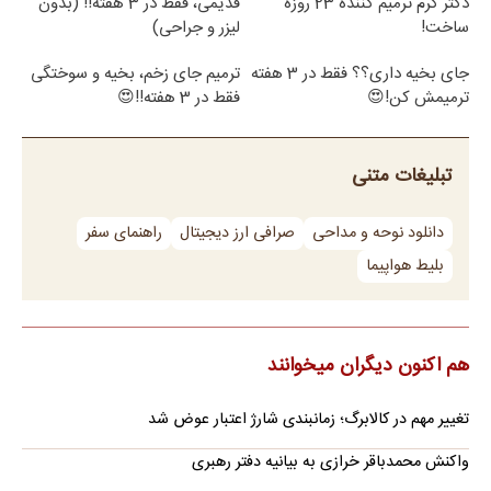
دکتر کرم ترمیم کننده 23 روزه
قدیمی، فقط در 3 هفته!! (بدون
ساخت!
لیزر و جراحی)
جای بخیه داری؟؟ فقط در 3 هفته
ترمیم جای زخم، بخیه و سوختگی
ترمیمش کن!😍
فقط در 3 هفته!!😍
تبلیغات متنی
دانلود نوحه و مداحی
صرافی ارز دیجیتال
راهنمای سفر
بلیط هواپیما
هم اکنون دیگران میخوانند
تغییر مهم در کالابرگ؛ زمانبندی‌ شارژ اعتبار عوض شد
واکنش محمدباقر خرازی به بیانیه دفتر رهبری