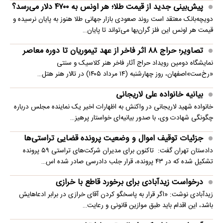
پیش‌بینی جدید از قیمت طلا؛ هر اونس به ۴۷۰۰ دلار می‌رسد؟
دویچه‌بانک معتقد است روند صعودی بازار جهانی طلا هنوز به پایان نرسیده و
قیمت هر اونس این فلز گران‌بها می‌تواند تا پایان…
تصاویر؛ حراج ۸۸ اثر فاخر از عهد تیموریان تا دوره معاصر
نمایشگاه دومین رویداد حراج آثار فاخر هنر کلاسیک و سنتی
«رخ‌ست»اصفهان، روز چهارشنبه (۱۴ مرداد ۱۴۰۵) در تالار هنر هتل…
بیانیه خانواده علی لاریجانی
خانواده شهید لاریجانی در واکنش به اظهارات اخیر یک نماینده مجلس درباره
چگونگی شهادت وی، با صدور بیانیه‌ای خواستار پرهیز…
جزئیات توقیف اموال و وضعیت پرونده قضایی تراستی‌ها
دادستان تهران گفت: تاکنون برای مدیران شرکت‌های تراستی ۵۹ پرونده
تشکیل شده که در ۴۳ پرونده، قرار جلب دادرسی صادر شده اس…
درخواست زیدآبادی برای برخورد قاطع با خرازی
زیدآبادی نوشت: «اگر قرار به پاسخگو کردن آقای خرازی در برابر ادعاهایش
باشد، این اقدام باید طبق موازین قانونی و رعایت…