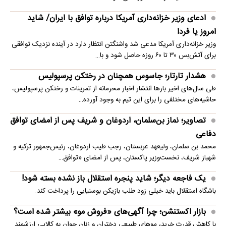
ادعای وزیر خزانه‌داری آمریکا درباره توافق با ایران/ شاید
امروز یا فردا
وزیر خزانه‌داری آمریکا مدعی شد واشنگتن انتظار دارد در آینده نزدیک توافقی
برای آتش‌بس ۳۰ تا ۶۰ روزه حاصل شود و با…
هشدار تارتار؛ جاسوس همچنان در رختکن پرسپولیس
طی سال‌های اخیر بارها انتشار اخبار محرمانه از تمرینات و رختکن پرسپولیس،
حاشیه‌های مختلفی را برای این تیم به وجود آورده…
تصاویر؛ نماز بن‌سلمان، اردوغان و شریف پس از امضای توافق
دفاعی
محمد بن سلمان، ولیعهد عربستان، رجب طیب اردوغان، رئیس‌جمهور ترکیه و
شهباز شریف، نخست‌وزیر پاکستان، پس از امضای «توافق…
یک فاجعه دیگر؛ شاید پنجره استقلال باز نشده بسته شود!
باشگاه استقلال باید خیلی زود طلب بازیکن بوسنیایی را پرداخت کند.
بازار اکستنشن؛ چرا آگهی‌های «فروش مو» بیشتر شده است؟
با کاهش قدرت خرید، موهای طبیعی دختران و زنان جوان به کالایی ارزشمند