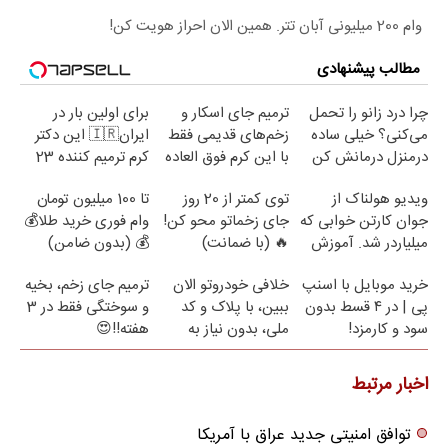
وام 200 میلیونی آبان تتر. همین الان احراز هویت کن!
مطالب پیشنهادی
چرا درد زانو را تحمل
ترمیم جای اسکار و
برای اولین بار در
می‌کنی؟ خیلی ساده
زخم‌های قدیمی فقط
ایران🇮🇷 این دکتر
درمنزل درمانش کن
با این کرم فوق العاده
کرم ترمیم کننده 23
😍(مشاوره)
روزه ساخت!
ویدیو هولناک از
توی کمتر از 20 روز
تا 100 میلیون تومان
جوان کارتن خوابی که
جای زخماتو محو کن!
وام فوری خرید طلا💰
میلیاردر شد. آموزش
🔥 (با ضمانت)
💰 (بدون ضامن)
رایگان
خرید موبایل با اسنپ
خلافی خودروتو الان
ترمیم جای زخم، بخیه
پی | در ۴ قسط بدون
ببین، با پلاک و کد
و سوختگی فقط در 3
سود و کارمزد!
ملی، بدون نیاز به
هفته!!😍
مراجعه حضوری
اخبار مرتبط
توافق امنیتی جدید عراق با آمریکا