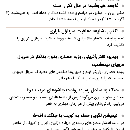
فاجعه هیروشیما در حال تکرار است
سفیر ایران در توکیو، در مراسم یادبود کشته‌شدگان حمله اتمی به هیروشیما (۶
آگوست ۱۹۴۵) درباره تکرار این فاجعه هشدار داد.
تکذیب شایعه معافیت سربازان فراری
نظام وظیفه با انتشار اطلاعیه‌ای شایعه مربوط معافیت سربازان فراری را
تکذیب کرد.
ویدیو؛ نقش‌آفرینی روزبه حصاری بدون بدلکار در سریال
«رویای نیمه‌شب»
روزبه حصاری، بازیگر فیلم و سریال‌ها سکانس‌های خطرناک سریال «رویای
نیمه شب» را بدون حضور بدلکار انجام داد.
جنگ به ساحل رسید؛ روایت جاشوهای غریب دریا
صیادان جنوب ایران می‌گویند پس از ماه‌ها ناامنی، حملات و محدودیت‌های
دریایی، زندگی‌شان بیش از هر زمان دیگری به خطر…
انیمیشن لگویی حمله به کویت با جنگنده اف-۵
در ادامه انتشار محتواهای رسانه‌ای درباره درگیری ایران و آمریکا، از ساعتی
قبل در شبکه‌های اجتماعی انیمیشن لگویی جدیدی…