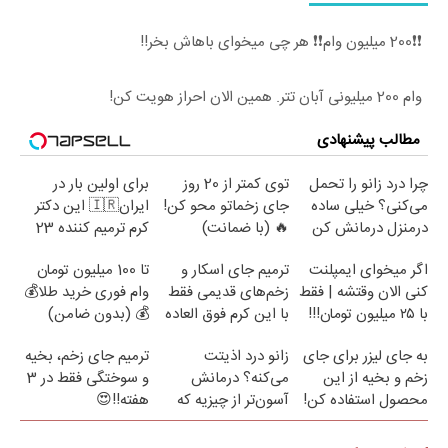
❗❗200 میلیون وام❗❗ هر چی میخوای باهاش بخر!!
وام 200 میلیونی آبان تتر. همین الان احراز هویت کن!
مطالب پیشنهادی
چرا درد زانو را تحمل
توی کمتر از 20 روز
برای اولین بار در
می‌کنی؟ خیلی ساده
جای زخماتو محو کن!
ایران🇮🇷 این دکتر
درمنزل درمانش کن
🔥 (با ضمانت)
کرم ترمیم کننده 23
روزه ساخت!
اگر میخوای ایمپلنت
ترمیم جای اسکار و
تا 100 میلیون تومان
کنی الان وقتشه | فقط
زخم‌های قدیمی فقط
وام فوری خرید طلا💰
با ۲۵ میلیون تومان!!!
با این کرم فوق العاده
💰 (بدون ضامن)
😍(مشاوره)
به جای لیزر برای جای
زانو درد اذیتت
ترمیم جای زخم، بخیه
زخم و بخیه از این
می‌کنه؟ درمانش
و سوختگی فقط در 3
محصول استفاده کن!
آسون‌تر از چیزیه که
هفته!!😍
فکر
می‌کنی✅پرسشنامه